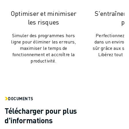
MANUTENTION
PEINTURE
Optimiser et minimiser
S'entraîner
PALETTISATION
les risques
pr
SOUDAGE PAR POINTS
INSPECTION DE LA VISION
Simuler des programmes hors
Perfectionnez l
ligne pour éliminer les erreurs,
dans un environ
DÉCOUPAGE PAR FIL EDM
maximiser le temps de
sûr grâce aux si
TÉMOIGNAGES
fonctionnement et accroître la
Libérez tout le
SERVICE CLIENTÈLE
productivité.
SERVICE CLIENTÈLE
FANUC PLANS
TERRAIN ET MAINTENANCE
SUPPORT TECHNIQUE À DISTANCE
PIÈCES DE RECHANGE
DOCUMENTS
REMISE À NEUF
Télécharger pour plus
OUTILS DE SERVICE NUMÉRIQUE
CENTRE DE TÉLÉCHARGEMENT " MYFANUC
d'informations
FORMATION ET ÉDUCATION