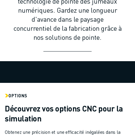
technologie de pointe des jumeaux
ROBOTS SCARA
numériques. Gardez une longueur
CENTRES D'USINAGE CNC COMPACTS
RECHERCHE DE ROBODRILL
d'avance dans le paysage
ROBODRILL CENTRES D'USINAGE CNC COMPACTS
concurrentiel de la fabrication grâce à
ROBODRILL MATÉRIEL
nos solutions de pointe.
LOGICIEL ROBODRILL
ROBODRILL MAINTENANCE PRÉVENTIVE
DURABILITÉ DU ROBODRILL
ROBODRILL ENSEMBLE DE ROBOTS
ROBODRILL KIT PÉDAGOGIQUE
MACHINES DE MOULAGE PAR INJECTION ÉLECTRIQUES
RECHERCHE DE ROBOSHOT
OPTIONS
ROBOSHOT MACHINES DE MOULAGE PAR INJECTION ÉLECTRIQUES
ROBOSHOT MATÉRIEL
Découvrez vos options CNC pour la
LOGICIEL ROBOSHOT
simulation
DURABILITÉ DU ROBOSHOT
ROBOSHOT ENSEMBLE DE ROBOTS
Obtenez une précision et une efficacité inégalées dans la