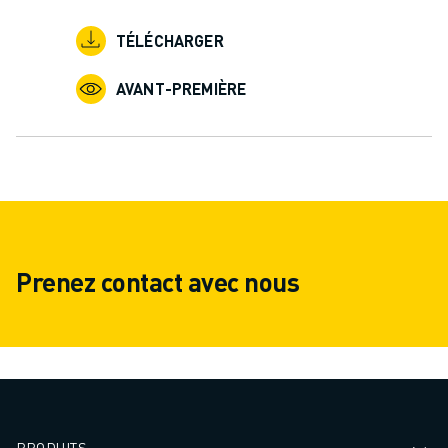
CONTACT
CONTACT
TÉLÉCHARGER
LOCALISATION DES SITES
IMPRESSION
AVANT-PREMIÈRE
Prenez contact avec nous
PRODUITS