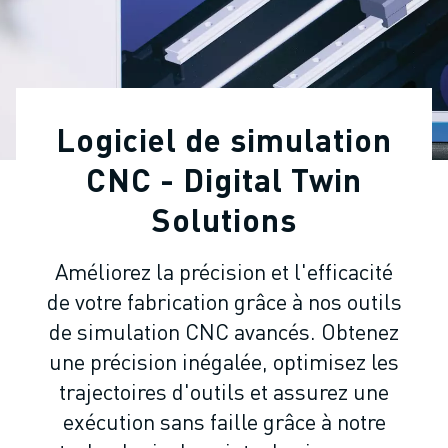
ROBOTS INDUSTRIELS
ROBOTS COLLABORATIFS
GAMME DE ROBOTS
CONTRÔLEURS DE ROBOTS
ACCESSOIRES POUR ROBOTS
Logiciel de simulation
LOGICIEL ROBOT
LOGICIEL DE SIMULATION
CNC - Digital Twin
PRODUITS DE ROBOTIQUE ÉDUCATIVE
Solutions
AUTOMATISATION DES ROBOTS
ROBOTS DE SOUDAGE À L'ARC
Améliorez la précision et l'efficacité
ROBOTS ARTICULÉS
de votre fabrication grâce à nos outils
SÉRIE ARC MATE
SÉRIE M-900
de simulation CNC avancés. Obtenez
ROBOTS DELTA
une précision inégalée, optimisez les
ROBOTS POUR L'ALIMENTATION ET LES SALLES BLANCHES
trajectoires d'outils et assurez une
ROBOTS DE PEINTURE
exécution sans faille grâce à notre
ROBOTS PALETTISEURS