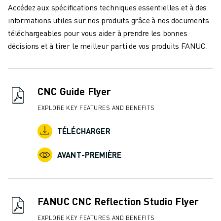
FANUC ACADEMY
Accédez aux spécifications techniques essentielles et à des
SOLUTIONS POUR LES INDUSTRIES
informations utiles sur nos produits grâce à nos documents
SOLUTIONS POUR L'ÉDUCATION
téléchargeables pour vous aider à prendre les bonnes
WORLDSKILLS ET JEUNES TALENTS
décisions et à tirer le meilleur parti de vos produits FANUC.
ÉVÉNEMENTS ÉDUCATIFS
ACTUALITÉS ET MÉDIAS
ACTUALITÉS ET MÉDIAS
CNC Guide Flyer
EVÉNEMENTS
ÉVÉNEMENTS ÉDUCATIFS
EXPLORE KEY FEATURES AND BENEFITS
A PROPOS DE FANUC
TÉLÉCHARGER
A PROPOS DE FANUC
FANUC EN EUROPE
AVANT-PREMIÈRE
NOS SITES
DÉVELOPPEMENT DURABLE
CARRIÈRE
FAÇONNEZ VOTRE AVENIR AVEC FANUC
FANUC CNC Reflection Studio Flyer
REJOIGNEZ-NOUS
EXPLORE KEY FEATURES AND BENEFITS