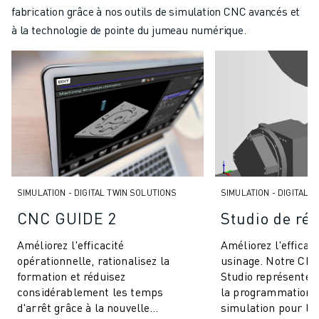
ROBOSHOT MAINTENANCE PRÉVENTIVE
fabrication grâce à nos outils de simulation CNC avancés et
COÛT TOTAL D'UNE ROBOSHOT
à la technologie de pointe du jumeau numérique.
MACHINES D'ÉLECTROÉROSION PAR FIL
ROBOCUT MACHINES D'ÉLECTROÉROSION À FIL
ROBOCUT MATÉRIEL
LOGICIEL ROBOCUT
ROBOCUT MAINTENANCE PRÉVENTIVE
DURABILITÉ DU ROBOCUT
SOLUTIONS IIOT
SOLUTIONS POUR L'USINE INTELLIGENTE
DES SOLUTIONS D'USINE INTELLIGENTE POUR AMÉLIORER L'EFFICAC
SIMULATION - DIGITAL TWIN SOLUTIONS
SIMULATION - DIGITAL 
ENREGISTREMENT DU PRODUIT "
CNC GUIDE 2
Studio de ré
TÉMOIGNAGES
SOLUTIONS
Améliorez l'efficacité
Améliorez l'efficaci
INDUSTRIES
opérationnelle, rationalisez la
usinage. Notre CNC
formation et réduisez
Studio représente
TOUTES LES INDUSTRIES
considérablement les temps
la programmation e
AÉROSPATIALE
d'arrêt grâce à la nouvelle
simulation pour le
AUTOMOBILE