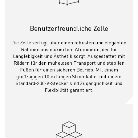
CNC-SCHLEIFEN
CNC-FRÄSEN
CNC-DREHEN
Benutzerfreundliche Zelle
HOCHGESCHWINDIGKEITSBOHREN UND -GEWINDESCHNEIDEN
SPRITZGUSS
Die Zelle verfügt über einen robusten und eleganten
MASCHINENBEDIENUNG
Rahmen aus eloxiertem Aluminium, der für
MATERIALHANDHABUNG
Langlebigkeit und Ästhetik sorgt. Ausgestattet mit
Rädern für den mühelosen Transport und stabilen
LACKIEREN
Füßen für einen sicheren Betrieb. Mit einem
PALETTIEREN
großzügigen 10 m langen Stromkabel mit einem
PUNKTSCHWEISSEN
Standard-230-V-Stecker sind Zugänglichkeit und
VISION INSPEKTION
Flexibilität garantiert.
DRAHTERODIERMASCHINE
FALLBEISPIELE
KUNDENDIENST
KUNDENBETREUUNG
FANUC PLÄNE
FIELD & WARTUNG