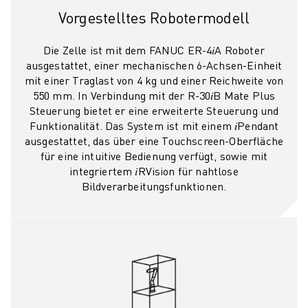
PRODUKTREGISTRIERUNG » FANUC PORTAL
Vorgestelltes Robotermodell
FALLBEISPIELE
LÖSUNGEN
Die Zelle ist mit dem FANUC ER-4𝑖A Roboter
BRANCHEN
ausgestattet, einer mechanischen 6-Achsen-Einheit
ALLE BRANCHEN
mit einer Traglast von 4 kg und einer Reichweite von
LUFT- UND RAUMFAHRT
550 mm. In Verbindung mit der R-30𝑖B Mate Plus
AUTOMOBIL
Steuerung bietet er eine erweiterte Steuerung und
Funktionalität. Das System ist mit einem 𝑖Pendant
ELEKTRISCHE FAHRZEUGE
ausgestattet, das über eine Touchscreen-Oberfläche
ELEKTRONIK
für eine intuitive Bedienung verfügt, sowie mit
LEBENSMITTEL UND GETRÄNKE
integriertem 𝑖RVision für nahtlose
MEDIZIN
Bildverarbeitungsfunktionen.
KUNSTSTOFFE
LAGERHALTUNG, LOGISTIK, POST & PAKET
APPLIKATIONEN
ALLE APPLIKATIONEN
5-ACHS-BEARBEITUNG
LICHTBOGENSCHWEISSEN
MONTAGE