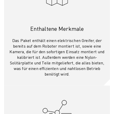
TECHNISCHE FERNUNTERSTÜTZUNG
ERSATZTEILE
WIEDERAUFBEREITUNG
DIGITALE SERVICE TOOLS
Enthaltene Merkmale
E-STORE
DOWNLOAD CENTER » MYFANUC
Das Paket enthält einen elektrischen Greifer, der
TRAINING & AUSBILDUNG
bereits auf dem Roboter montiert ist, sowie eine
FANUC AKADEMIE
Kamera, die für den sofortigen Einsatz montiert und
BRANCHEN-LÖSUNGEN
kalibriert ist. Außerdem werden eine Nylon-
Solitärplatte und Teile mitgeliefert, die alles bieten,
LÖSUNGEN FÜR DIE AUSBILDUNG
was für einen effizienten und nahtlosen Betrieb
WORLDSKILLS & YOUNG TALENTS
benötigt wird.
BILDUNGSVERANSTALTUNGEN
NEWS & MEDIA
NEWS & MEDIA
EVENTS
BILDUNGSVERANSTALTUNGEN
ÜBER FANUC