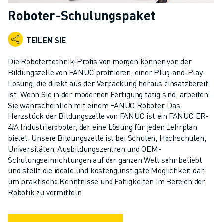
KOLLABORATIVE ROBOTER
Roboter-Schulungspaket
ROBOTERPALETTE
ROBOTER-STEUERUNGEN
TEILEN SIE
ROBOTER-ZUBEHÖR
ROBOTER-SOFTWARE
Die Robotertechnik-Profis von morgen können von der
SIMULATIONSSOFTWARE
Bildungszelle von FANUC profitieren, einer Plug-and-Play-
Lösung, die direkt aus der Verpackung heraus einsatzbereit
ROBOTIK-PRODUKTE FÜR DEN BILDUNGSBEREICH
ist. Wenn Sie in der modernen Fertigung tätig sind, arbeiten
ROBOTER-AUTOMATISIERUNG
Sie wahrscheinlich mit einem FANUC Roboter. Das
KOMPAKTE CNC-BEARBEITUNGSZENTREN
Herzstück der Bildungszelle von FANUC ist ein FANUC ER-
ROBODRILL-FILTER
4𝑖A Industrieroboter, der eine Lösung für jeden Lehrplan
ROBODRILL KOMPAKTE CNC-BEARBEITUNGSZENTREN
bietet. Unsere Bildungszelle ist bei Schulen, Hochschulen,
ROBODRILL HARDWARE
Universitäten, Ausbildungszentren und OEM-
Schulungseinrichtungen auf der ganzen Welt sehr beliebt
ROBODRILL SOFTWARE
und stellt die ideale und kostengünstigste Möglichkeit dar,
ROBODRILL VORBEUGENDE WARTUNG
um praktische Kenntnisse und Fähigkeiten im Bereich der
ROBODRILL NACHHALTIGKEIT
Robotik zu vermitteln.
ROBODRILL ROBOTER-PAKET
ROBODRILL BILDUNGSPAKET