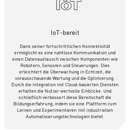
ÜBER FANUC
FANUC IN EUROPA
UNSERE STANDORTE
NACHHALTIGKEIT
IoT-bereit
KARRIERE
GESTALTEN SIE IHRE ZUKUNFT MIT FANUC
Dank seiner fortschrittlichen Konnektivität
JETZT BEWERBEN » KARRIEREPORTAL
ermöglicht es eine nahtlose Kommunikation und
KONTAKT
einen Datenaustausch zwischen Komponenten wie
KONTAKT
Robotern, Sensoren und Steuerungen. Dies
STANDORTE
erleichtert die Überwachung in Echtzeit, die
vorausschauende Wartung und die Optimierung.
IMPRESSUM
Durch die Integration mit Cloud-basierten Diensten
erhalten die Nutzer wertvolle Einblicke. Und
schließlich verbessert diese Bereitschaft die
Bildungserfahrung, indem sie eine Plattform zum
Lernen und Experimentieren mit industriellen
Automatisierungstechnologien bietet.