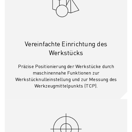
ÜBER FANUC
FANUC IN EUROPA
UNSERE STANDORTE
NACHHALTIGKEIT
KARRIERE
GESTALTEN SIE IHRE ZUKUNFT MIT FANUC
Vereinfachte Einrichtung des
JETZT BEWERBEN » KARRIEREPORTAL
Werkstücks
KONTAKT
KONTAKT
Präzise Positionierung der Werkstücke durch
STANDORTE
maschinennahe Funktionen zur
Werkstücknulleinstellung und zur Messung des
IMPRESSUM
Werkzeugmittelpunkts (TCP).