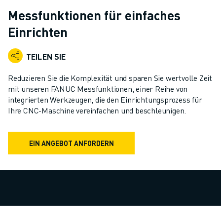
KOLLABORATIVE ROBOTER
Messfunktionen für einfaches
ROBOTERPALETTE
Einrichten
ROBOTER-STEUERUNGEN
ROBOTER-ZUBEHÖR
TEILEN SIE
ROBOTER-SOFTWARE
SIMULATIONSSOFTWARE
Reduzieren Sie die Komplexität und sparen Sie wertvolle Zeit
ROBOTIK-PRODUKTE FÜR DEN BILDUNGSBEREICH
mit unseren FANUC Messfunktionen, einer Reihe von
ROBOTER-AUTOMATISIERUNG
integrierten Werkzeugen, die den Einrichtungsprozess für
KOMPAKTE CNC-BEARBEITUNGSZENTREN
Ihre CNC-Maschine vereinfachen und beschleunigen.
ROBODRILL-FILTER
ROBODRILL KOMPAKTE CNC-BEARBEITUNGSZENTREN
EIN ANGEBOT ANFORDERN
ROBODRILL HARDWARE
ROBODRILL SOFTWARE
ROBODRILL VORBEUGENDE WARTUNG
ROBODRILL NACHHALTIGKEIT
ROBODRILL ROBOTER-PAKET
ROBODRILL BILDUNGSPAKET