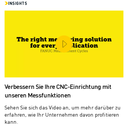
ELEKTRISCHE SPRITZGUSSMASCHINEN
INSIGHTS
ROBOSHOT-FILTER
ROBOSHOT ELEKTRISCHE SPRITZGUSSMASCHINEN
ROBOSHOT HARDWARE
ROBOSHOT SOFTWARE
ROBOSHOT NACHHALTIGKEIT
ROBOSHOT ROBOTER-PAKET
ROBOSHOT VORBEUGENDE WARTUNG
ROBOSHOT TOTAL COST OF OWNERSHIP
DRAHTERODIERMASCHINEN
ROBOCUT DRAHTERODIERMASCHINEN
ROBOCUT HARDWARE
Verbessern Sie Ihre CNC-Einrichtung mit
ROBOCUT SOFTWARE
unseren Messfunktionen
ROBOCUT VORBEUGENDE WARTUNG
ROBOCUT NACHHALTIGKEIT
Sehen Sie sich das Video an, um mehr darüber zu
IIOT-LÖSUNGEN
erfahren, wie Ihr Unternehmen davon profitieren
INTELLIGENTE FABRIKLÖSUNGEN
kann.