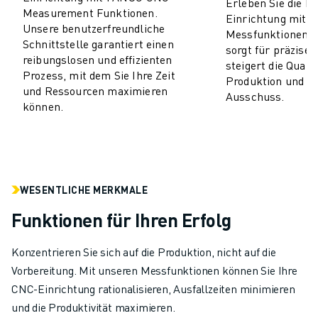
Erleben Sie die Ei
Measurement Funktionen.
CNC-SCHLEIFEN
Einrichtung mit
Unsere benutzerfreundliche
Messfunktionen. 
CNC-FRÄSEN
Schnittstelle garantiert einen
sorgt für präzise 
CNC-DREHEN
reibungslosen und effizienten
steigert die Qualit
HOCHGESCHWINDIGKEITSBOHREN UND -GEWINDESCHNEIDEN
Prozess, mit dem Sie Ihre Zeit
Produktion und re
SPRITZGUSS
und Ressourcen maximieren
Ausschuss.
können.
MASCHINENBEDIENUNG
MATERIALHANDHABUNG
LACKIEREN
PALETTIEREN
PUNKTSCHWEISSEN
WESENTLICHE MERKMALE
VISION INSPEKTION
Funktionen für Ihren Erfolg
DRAHTERODIERMASCHINE
FALLBEISPIELE
Konzentrieren Sie sich auf die Produktion, nicht auf die
KUNDENDIENST
Vorbereitung. Mit unseren Messfunktionen können Sie Ihre
KUNDENBETREUUNG
CNC-Einrichtung rationalisieren, Ausfallzeiten minimieren
FANUC PLANS
und die Produktivität maximieren.
FIELD & WARTUNG