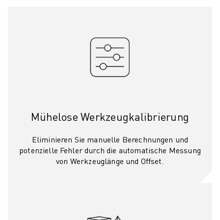
TECHNISCHE FERNUNTERSTÜTZUNG
ERSATZTEILE
WIEDERAUFBEREITUNG
DIGITALE SERVICE TOOLS
E-STORE
DOWNLOAD CENTER » MYFANUC
TRAINING & AUSBILDUNG
FANUC AKADEMIE
BRANCHEN-LÖSUNGEN
Mühelose Werkzeugkalibrierung
LÖSUNGEN FÜR DIE AUSBILDUNG
WORLDSKILLS & YOUNG TALENTS
Eliminieren Sie manuelle Berechnungen und
BILDUNGSVERANSTALTUNGEN
potenzielle Fehler durch die automatische Messung
von Werkzeuglänge und Offset.
NEWS & MEDIA
NEWS & MEDIA
EVENTS
BILDUNGSVERANSTALTUNGEN
ÜBER FANUC