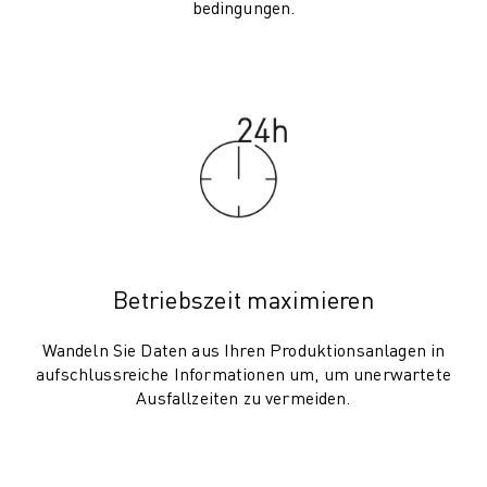
PRODUKTREGISTRIERUNG » FANUC PORTAL
bedingungen.
FALLBEISPIELE
LÖSUNGEN
BRANCHEN
ALLE BRANCHEN
LUFT- UND RAUMFAHRT
AUTOMOBIL
ELEKTRISCHE FAHRZEUGE
ELEKTRONIK
LEBENSMITTEL UND GETRÄNKE
MEDIZIN
Betriebszeit maximieren
KUNSTSTOFFE
LAGERHALTUNG, LOGISTIK, POST & PAKET
Wandeln Sie Daten aus Ihren Produktionsanlagen in
APPLIKATIONEN
aufschlussreiche Informationen um, um unerwartete
Ausfallzeiten zu vermeiden.
ALLE APPLIKATIONEN
5-ACHS-BEARBEITUNG
LICHTBOGENSCHWEISSEN
MONTAGE