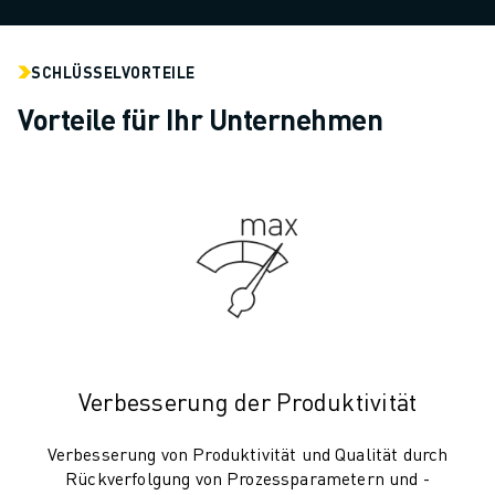
ELEKTRISCHE SPRITZGUSSMASCHINEN
ROBOSHOT-FILTER
ROBOSHOT ELEKTRISCHE SPRITZGUSSMASCHINEN
SCHLÜSSELVORTEILE
ROBOSHOT HARDWARE
Vorteile für Ihr Unternehmen
ROBOSHOT SOFTWARE
ROBOSHOT NACHHALTIGKEIT
ROBOSHOT ROBOTER-PAKET
ROBOSHOT VORBEUGENDE WARTUNG
ROBOSHOT TOTAL COST OF OWNERSHIP
DRAHTERODIERMASCHINEN
ROBOCUT DRAHTERODIERMASCHINEN
ROBOCUT HARDWARE
ROBOCUT SOFTWARE
ROBOCUT VORBEUGENDE WARTUNG
Verbesserung der Produktivität
ROBOCUT NACHHALTIGKEIT
IIOT-LÖSUNGEN
Verbesserung von Produktivität und Qualität durch
INTELLIGENTE FABRIKLÖSUNGEN
Rückverfolgung von Prozessparametern und -