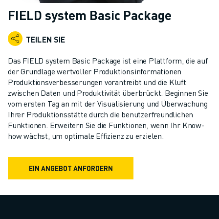
KOLLABORATIVE ROBOTER
FIELD system Basic Package
ROBOTERPALETTE
ROBOTER-STEUERUNGEN
TEILEN SIE
ROBOTER-ZUBEHÖR
ROBOTER-SOFTWARE
Das FIELD system Basic Package ist eine Plattform, die auf
SIMULATIONSSOFTWARE
der Grundlage wertvoller Produktionsinformationen
Produktionsverbesserungen vorantreibt und die Kluft
ROBOTIK-PRODUKTE FÜR DEN BILDUNGSBEREICH
zwischen Daten und Produktivität überbrückt. Beginnen Sie
ROBOTER-AUTOMATISIERUNG
vom ersten Tag an mit der Visualisierung und Überwachung
KOMPAKTE CNC-BEARBEITUNGSZENTREN
Ihrer Produktionsstätte durch die benutzerfreundlichen
ROBODRILL-FILTER
Funktionen. Erweitern Sie die Funktionen, wenn Ihr Know-
ROBODRILL KOMPAKTE CNC-BEARBEITUNGSZENTREN
how wächst, um optimale Effizienz zu erzielen.
ROBODRILL HARDWARE
ROBODRILL SOFTWARE
EIN ANGEBOT ANFORDERN
ROBODRILL VORBEUGENDE WARTUNG
ROBODRILL NACHHALTIGKEIT
ROBODRILL ROBOTER-PAKET
ROBODRILL BILDUNGSPAKET