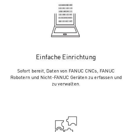
TECHNISCHE FERNUNTERSTÜTZUNG
ERSATZTEILE
WIEDERAUFBEREITUNG
DIGITALE SERVICE TOOLS
E-STORE
DOWNLOAD CENTER » MYFANUC
TRAINING & AUSBILDUNG
Einfache Einrichtung
FANUC AKADEMIE
BRANCHEN-LÖSUNGEN
Sofort bereit, Daten von FANUC CNCs, FANUC
LÖSUNGEN FÜR DIE AUSBILDUNG
Robotern und Nicht-FANUC Geräten zu erfassen und
WORLDSKILLS & YOUNG TALENTS
zu verwalten.
BILDUNGSVERANSTALTUNGEN
NEWS & MEDIA
NEWS & MEDIA
EVENTS
BILDUNGSVERANSTALTUNGEN
ÜBER FANUC