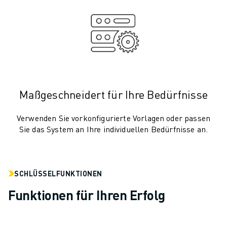
CNC-SCHLEIFEN
CNC-FRÄSEN
CNC-DREHEN
HOCHGESCHWINDIGKEITSBOHREN UND -GEWINDESCHNEIDEN
SPRITZGUSS
MASCHINENBEDIENUNG
MATERIALHANDHABUNG
Maßgeschneidert für Ihre Bedürfnisse
LACKIEREN
PALETTIEREN
Verwenden Sie vorkonfigurierte Vorlagen oder passen
Sie das System an Ihre individuellen Bedürfnisse an.
PUNKTSCHWEISSEN
VISION INSPEKTION
DRAHTERODIERMASCHINE
FALLBEISPIELE
SCHLÜSSELFUNKTIONEN
KUNDENDIENST
Funktionen für Ihren Erfolg
KUNDENBETREUUNG
FANUC PLANS
FIELD & WARTUNG