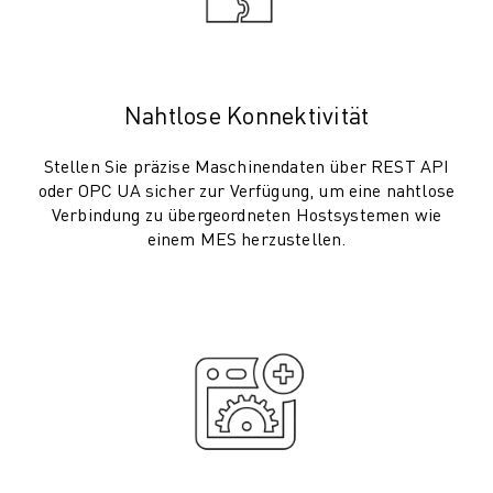
ÜBER FANUC
FANUC IN EUROPA
UNSERE STANDORTE
NACHHALTIGKEIT
Nahtlose Konnektivität
KARRIERE
GESTALTEN SIE IHRE ZUKUNFT MIT FANUC
Stellen Sie präzise Maschinendaten über REST API
JETZT BEWERBEN » KARRIEREPORTAL
oder OPC UA sicher zur Verfügung, um eine nahtlose
KONTAKT
Verbindung zu übergeordneten Hostsystemen wie
einem MES herzustellen.
KONTAKT
STANDORTE
IMPRESSUM