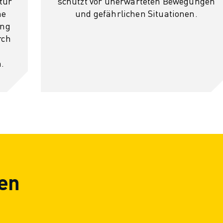
tur
schützt vor unerwarteten Bewegungen
ne
und gefährlichen Situationen.
ung
rch
.
en