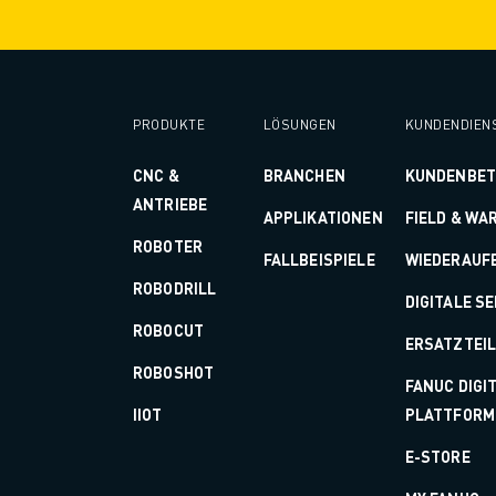
ÜBER FANUC
FANUC IN EUROPA
UNSERE STANDORTE
NACHHALTIGKEIT
KARRIERE
PRODUKTE
LÖSUNGEN
KUNDENDIEN
GESTALTEN SIE IHRE ZUKUNFT MIT FANUC
CNC &
BRANCHEN
KUNDENBE
JETZT BEWERBEN » KARRIEREPORTAL
ANTRIEBE
KONTAKT
APPLIKATIONEN
FIELD & WA
KONTAKT
ROBOTER
FALLBEISPIELE
WIEDERAUF
STANDORTE
ROBODRILL
IMPRESSUM
DIGITALE S
ROBOCUT
ERSATZTEI
ROBOSHOT
FANUC DIGI
IIOT
PLATTFORM
E-STORE