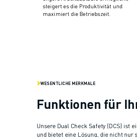
PRODUKTREGISTRIERUNG » FANUC PORTAL
steigert es die Produktivität und
FALLBEISPIELE
maximiert die Betriebszeit.
LÖSUNGEN
BRANCHEN
ALLE BRANCHEN
LUFT- UND RAUMFAHRT
AUTOMOBIL
ELEKTRISCHE FAHRZEUGE
ELEKTRONIK
LEBENSMITTEL UND GETRÄNKE
MEDIZIN
WESENTLICHE MERKMALE
KUNSTSTOFFE
LAGERHALTUNG, LOGISTIK, POST & PAKET
Funktionen für Ih
APPLIKATIONEN
ALLE APPLIKATIONEN
5-ACHS-BEARBEITUNG
Unsere Dual Check Safety (DCS) ist e
LICHTBOGENSCHWEISSEN
und bietet eine Lösung, die nicht nur 
MONTAGE