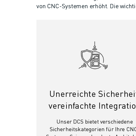
von CNC-Systemen erhöht. Die wichti
CNC-SCHLEIFEN
CNC-FRÄSEN
CNC-DREHEN
HOCHGESCHWINDIGKEITSBOHREN UND -GEWINDESCHNEIDEN
SPRITZGUSS
MASCHINENBEDIENUNG
MATERIALHANDHABUNG
LACKIEREN
PALETTIEREN
PUNKTSCHWEISSEN
VISION INSPEKTION
Unerreichte Sicherhei
DRAHTERODIERMASCHINE
FALLBEISPIELE
vereinfachte Integrati
KUNDENDIENST
KUNDENBETREUUNG
Unser DCS bietet verschiedene
FANUC PLANS
Sicherheitskategorien für Ihre CN
FIELD & WARTUNG