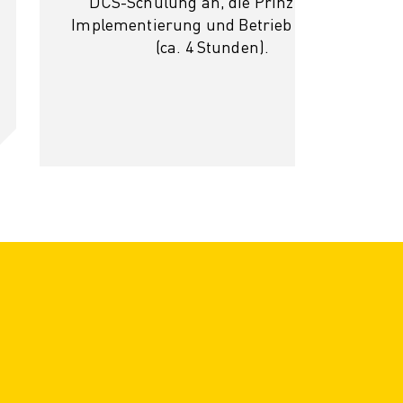
DCS-Schulung an, die Prinzipien,
Implementierung und Betrieb abdeckt
(ca. 4 Stunden).