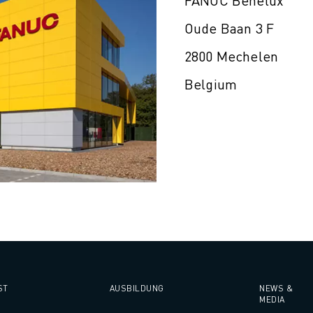
FANUC Benelux
Oude Baan 3 F
2800 Mechelen
Belgium
ST
AUSBILDUNG
NEWS &
MEDIA