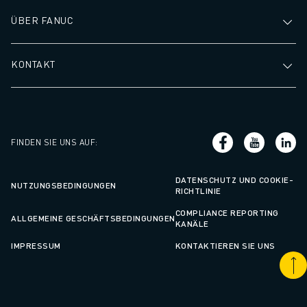
CNC-SCHLEIFEN
ÜBER FANUC
CNC-FRÄSEN
CNC-DREHEN
KONTAKT
HOCHGESCHWINDIGKEITSBOHREN UND -GEWINDESCHNEIDEN
SPRITZGUSS
MASCHINENBEDIENUNG
MATERIALHANDHABUNG
LACKIEREN
FINDEN SIE UNS AUF
:
PALETTIEREN
PUNKTSCHWEISSEN
DATENSCHUTZ UND COOKIE-
NUTZUNGSBEDINGUNGEN
VISION INSPEKTION
RICHTLINIE
DRAHTERODIERMASCHINE
COMPLIANCE REPORTING
ALLGEMEINE GESCHÄFTSBEDINGUNGEN
KANÄLE
FALLBEISPIELE
KUNDENDIENST
IMPRESSUM
KONTAKTIEREN SIE UNS
KUNDENBETREUUNG
FANUC PLANS
FIELD & WARTUNG