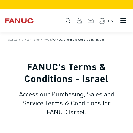
PRODUKTE
PRODUKTÜBERSICHT
DE
CNC & ANTRIEBE
CNC-FILTER
Startseite
/
Rechtlicher Hinweis
/
FANUC's Terms & Conditions - Israel
CNC-SYSTEME
ANTRIEBE
E/A-SYSTEM
FANUC's Terms &
CNC-FUNKTIONEN/OPTIONEN
INDIVIDUALISIERUNG
Conditions - Israel
SIMULATION - DIGITALER ZWILLING
CNC-NACHHALTIGKEIT
Access our Purchasing, Sales and
CNC-PRODUKTE FÜR DEN BILDUNGSBEREICH
Service Terms & Conditions for
RETROFIT LÖSUNGEN
FANUC Israel.
ROBOTER
ROBOTERFILTER
INDUSTRIEROBOTER