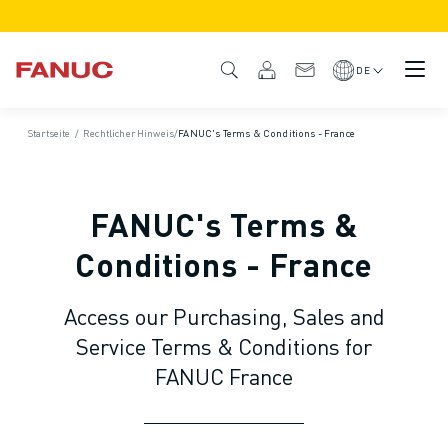
PRODUKTE
PRODUKTÜBERSICHT
DE
CNC & ANTRIEBE
CNC-FILTER
Startseite
/
Rechtlicher Hinweis
/
FANUC's Terms & Conditions - France
CNC-SYSTEME
ANTRIEBE
E/A-SYSTEM
FANUC's Terms &
CNC-FUNKTIONEN/OPTIONEN
INDIVIDUALISIERUNG
Conditions - France
SIMULATION - DIGITALER ZWILLING
CNC-NACHHALTIGKEIT
Access our Purchasing, Sales and
CNC-PRODUKTE FÜR DEN BILDUNGSBEREICH
Service Terms & Conditions for
RETROFIT LÖSUNGEN
FANUC France
ROBOTER
ROBOTERFILTER
INDUSTRIEROBOTER