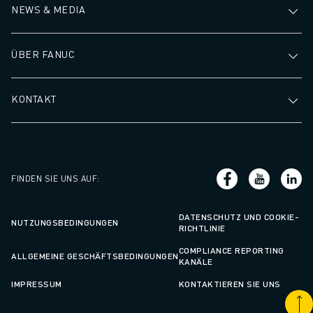
NEWS & MEDIA
CNC-SCHLEIFEN
CNC-FRÄSEN
CNC-DREHEN
ÜBER FANUC
HOCHGESCHWINDIGKEITSBOHREN UND -GEWINDESCHNEIDEN
SPRITZGUSS
KONTAKT
MASCHINENBEDIENUNG
MATERIALHANDHABUNG
LACKIEREN
PALETTIEREN
PUNKTSCHWEISSEN
FINDEN SIE UNS AUF
:
VISION INSPEKTION
DRAHTERODIERMASCHINE
DATENSCHUTZ UND COOKIE-
NUTZUNGSBEDINGUNGEN
RICHTLINIE
FALLBEISPIELE
KUNDENDIENST
COMPLIANCE REPORTING
ALLGEMEINE GESCHÄFTSBEDINGUNGEN
KANÄLE
KUNDENBETREUUNG
IMPRESSUM
KONTAKTIEREN SIE UNS
FANUC PLANS
FIELD & WARTUNG