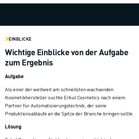
TECHNISCHE FERNUNTERSTÜTZUNG
ERSATZTEILE
WIEDERAUFBEREITUNG
DIGITALE SERVICE TOOLS
E-STORE
EINBLICKE
DOWNLOAD CENTER » MYFANUC
Wichtige Einblicke von der Aufgabe
TRAINING & AUSBILDUNG
zum Ergebnis
FANUC AKADEMIE
BRANCHEN-LÖSUNGEN
Aufgabe
LÖSUNGEN FÜR DIE AUSBILDUNG
WORLDSKILLS & YOUNG TALENTS
Als einer der weltweit am schnellsten wachsenden
BILDUNGSVERANSTALTUNGEN
Kosmetikhersteller suchte Erkul Cosmetics nach einem
NEWS & MEDIA
Partner für Automatisierungstechnik, der seine
NEWS & MEDIA
Produktionsabläufe an die Spitze der Branche bringen sollte.
EVENTS
BILDUNGSVERANSTALTUNGEN
Lösung
ÜBER FANUC