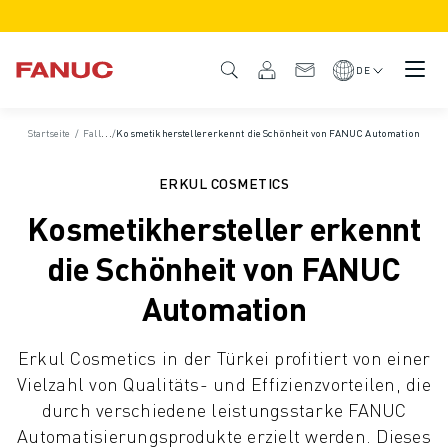
PRODUKTE
PRODUKTÜBERSICHT
DE
CNC & ANTRIEBE
CNC-FILTER
Startseite
/
Fallbeispiele
/
Kosmetikhersteller erkennt die Schönheit von FANUC Automation
CNC-SYSTEME
ANTRIEBE
ERKUL COSMETICS
E/A-SYSTEM
Kosmetikhersteller erkennt
CNC-FUNKTIONEN/OPTIONEN
INDIVIDUALISIERUNG
die Schönheit von FANUC
SIMULATION - DIGITALER ZWILLING
Automation
CNC-NACHHALTIGKEIT
CNC-PRODUKTE FÜR DEN BILDUNGSBEREICH
Erkul Cosmetics in der Türkei profitiert von einer
RETROFIT LÖSUNGEN
Vielzahl von Qualitäts- und Effizienzvorteilen, die
ROBOTER
durch verschiedene leistungsstarke FANUC
ROBOTERFILTER
Automatisierungsprodukte erzielt werden. Dieses
INDUSTRIEROBOTER