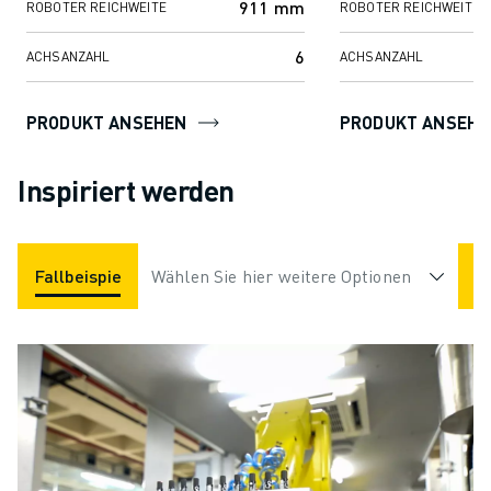
911 mm
ROBOTER REICHWEITE
ROBOTER REICHWEITE
6
ACHSANZAHL
ACHSANZAHL
PRODUKT ANSEHEN
PRODUKT ANSEHE
Inspiriert werden
Fallbeispiele
Wählen Sie hier weitere Optionen
Anwendungen
Branchen