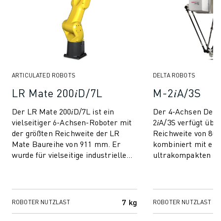
ARTICULATED ROBOTS
DELTA ROBOTS
LR Mate 200𝑖D/7L
M-2𝑖A/3S
Der LR Mate 200𝑖D/7L ist ein
Der 4-Achsen Delt
vielseitiger 6-Achsen-Roboter mit
2𝑖A/3S verfügt übe
der größten Reichweite der LR
Reichweite von 80
Mate Baureihe von 911 mm. Er
kombiniert mit ei
wurde für vielseitige industrielle
ultrakompakten Des
Anwendungen entwickelt und
die
kombiniert Ko...
Hochgeschwindigk
von Kleinteilen. Se
7 kg
ROBOTER NUTZLAST
ROBOTER NUTZLAST