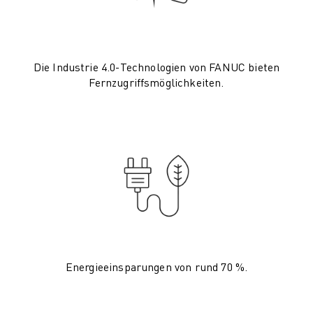
CNC-SCHLEIFEN
CNC-FRÄSEN
CNC-DREHEN
Die Industrie 4.0-Technologien von FANUC bieten
HOCHGESCHWINDIGKEITSBOHREN UND -GEWINDESCHNEIDEN
Fernzugriffsmöglichkeiten.
SPRITZGUSS
MASCHINENBEDIENUNG
MATERIALHANDHABUNG
LACKIEREN
PALETTIEREN
PUNKTSCHWEISSEN
VISION INSPEKTION
DRAHTERODIERMASCHINE
FALLBEISPIELE
KUNDENDIENST
Energieeinsparungen von rund 70 %.
KUNDENBETREUUNG
FANUC PLANS
FIELD & WARTUNG