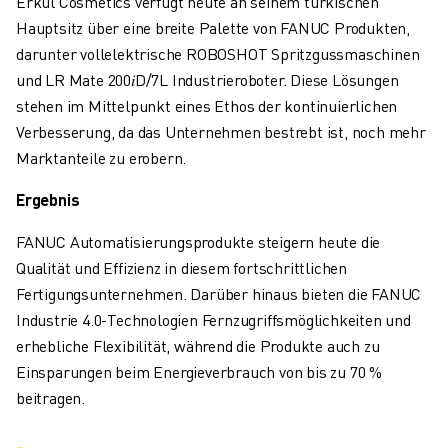
Erkul Cosmetics verfügt heute an seinem türkischen
ÜBER FANUC
Hauptsitz über eine breite Palette von FANUC Produkten,
FANUC IN EUROPA
darunter vollelektrische ROBOSHOT Spritzgussmaschinen
UNSERE STANDORTE
und LR Mate 200𝑖D/7L Industrieroboter. Diese Lösungen
NACHHALTIGKEIT
stehen im Mittelpunkt eines Ethos der kontinuierlichen
KARRIERE
Verbesserung, da das Unternehmen bestrebt ist, noch mehr
GESTALTEN SIE IHRE ZUKUNFT MIT FANUC
Marktanteile zu erobern.
JETZT BEWERBEN » KARRIEREPORTAL
KONTAKT
Ergebnis
KONTAKT
FANUC Automatisierungsprodukte steigern heute die
STANDORTE
Qualität und Effizienz in diesem fortschrittlichen
IMPRESSUM
Fertigungsunternehmen. Darüber hinaus bieten die FANUC
Industrie 4.0-Technologien Fernzugriffsmöglichkeiten und
erhebliche Flexibilität, während die Produkte auch zu
Einsparungen beim Energieverbrauch von bis zu 70 %
beitragen.