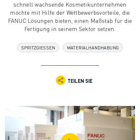
schnell wachsende Kosmetikunternehmen
KOLLABORATIVE ROBOTER
möchte mit Hilfe der Wettbewerbsvorteile, die
ROBOTERPALETTE
FANUC Lösungen bieten, einen Maßstab für die
ROBOTER-STEUERUNGEN
Fertigung in seinem Sektor setzen.
ROBOTER-ZUBEHÖR
ROBOTER-SOFTWARE
SIMULATIONSSOFTWARE
SPRITZGIESSEN
MATERIALHANDHABUNG
ROBOTIK-PRODUKTE FÜR DEN BILDUNGSBEREICH
ROBOTER-AUTOMATISIERUNG
KOMPAKTE CNC-BEARBEITUNGSZENTREN
ROBODRILL-FILTER
TEILEN SIE
ROBODRILL KOMPAKTE CNC-BEARBEITUNGSZENTREN
ROBODRILL HARDWARE
ROBODRILL SOFTWARE
ROBODRILL VORBEUGENDE WARTUNG
ROBODRILL NACHHALTIGKEIT
ROBODRILL ROBOTER-PAKET
ROBODRILL BILDUNGSPAKET