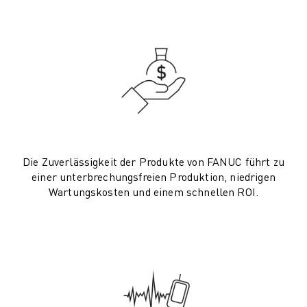
PRODUKTREGISTRIERUNG » FANUC PORTAL
FALLBEISPIELE
LÖSUNGEN
BRANCHEN
ALLE BRANCHEN
LUFT- UND RAUMFAHRT
AUTOMOBIL
ELEKTRISCHE FAHRZEUGE
ELEKTRONIK
LEBENSMITTEL UND GETRÄNKE
Die Zuverlässigkeit der Produkte von FANUC führt zu
einer unterbrechungsfreien Produktion, niedrigen
MEDIZIN
Wartungskosten und einem schnellen ROI.
KUNSTSTOFFE
LAGERHALTUNG, LOGISTIK, POST & PAKET
APPLIKATIONEN
ALLE APPLIKATIONEN
5-ACHS-BEARBEITUNG
LICHTBOGENSCHWEISSEN
MONTAGE