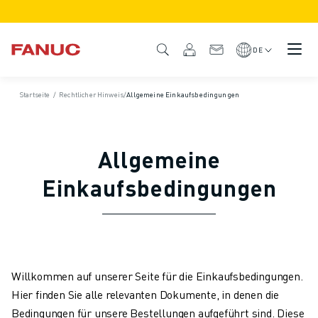
PRODUKTE
PRODUKTÜBERSICHT
DE
CNC & ANTRIEBE
CNC-FILTER
Startseite
/
Rechtlicher Hinweis
/
Allgemeine Einkaufsbedingungen
CNC-SYSTEME
ANTRIEBE
E/A-SYSTEM
Allgemeine
CNC-FUNKTIONEN/OPTIONEN
INDIVIDUALISIERUNG
Einkaufsbedingungen
SIMULATION - DIGITALER ZWILLING
CNC-NACHHALTIGKEIT
CNC-PRODUKTE FÜR DEN BILDUNGSBEREICH
RETROFIT LÖSUNGEN
ROBOTER
Willkommen auf unserer Seite für die Einkaufsbedingungen.
ROBOTERFILTER
Hier finden Sie alle relevanten Dokumente, in denen die
INDUSTRIEROBOTER
Bedingungen für unsere Bestellungen aufgeführt sind. Diese