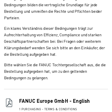
KOLLABORATIVE ROBOTER
Bedingungen bilden die vertragliche Grundlage für jede
ROBOTERPALETTE
Bestellung und umreißen die Rechte und Pflichten beider
ROBOTER-STEUERUNGEN
Parteien.
ROBOTER-ZUBEHÖR
Ein klares Verständnis dieser Bedingungen trägt zur
ROBOTER-SOFTWARE
Aufrechterhaltung von Effizienz, Compliance und starken
SIMULATIONSSOFTWARE
Geschäftspartnerschaften bei. Bei Fragen oder weiterem
ROBOTIK-PRODUKTE FÜR DEN BILDUNGSBEREICH
Klärungsbedarf wenden Sie sich bitte an den Einkäufer, der
ROBOTER-AUTOMATISIERUNG
die Bestellung aufgegeben hat.
KOMPAKTE CNC-BEARBEITUNGSZENTREN
ROBODRILL-FILTER
Bitte wählen Sie die FANUC Tochtergesellschaft aus, die die
ROBODRILL KOMPAKTE CNC-BEARBEITUNGSZENTREN
Bestellung aufgegeben hat, um zu den geltenden
ROBODRILL HARDWARE
Bedingungen zu gelangen.
ROBODRILL SOFTWARE
ROBODRILL VORBEUGENDE WARTUNG
ROBODRILL NACHHALTIGKEIT
FANUC Europe GmbH - English
ROBODRILL ROBOTER-PAKET
ROBODRILL BILDUNGSPAKET
1 PURCHASING - TERMS & CONDITIONS