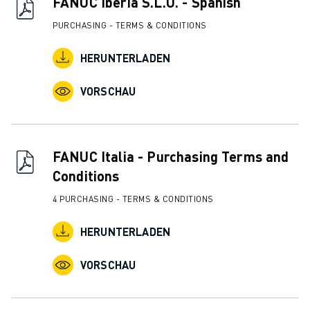
FANUC Iberia S.L.U. - Spanish
ÜBER FANUC
FANUC IN EUROPA
PURCHASING - TERMS & CONDITIONS
UNSERE STANDORTE
HERUNTERLADEN
NACHHALTIGKEIT
KARRIERE
VORSCHAU
GESTALTEN SIE IHRE ZUKUNFT MIT FANUC
JETZT BEWERBEN » KARRIEREPORTAL
KONTAKT
KONTAKT
FANUC Italia - Purchasing Terms and
STANDORTE
Conditions
IMPRESSUM
4 PURCHASING - TERMS & CONDITIONS
HERUNTERLADEN
VORSCHAU