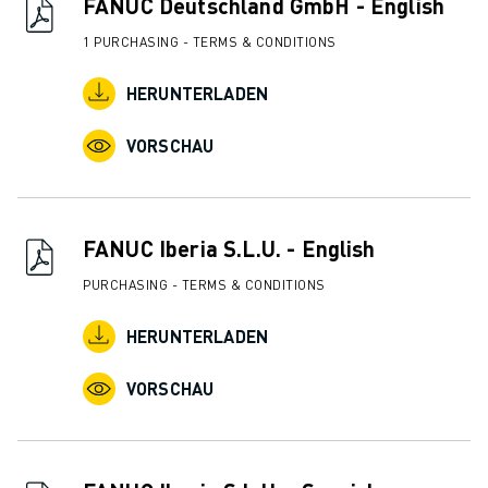
FANUC Deutschland GmbH - English
TECHNISCHE FERNUNTERSTÜTZUNG
ERSATZTEILE
1 PURCHASING - TERMS & CONDITIONS
WIEDERAUFBEREITUNG
HERUNTERLADEN
DIGITALE SERVICE TOOLS
E-STORE
VORSCHAU
DOWNLOAD CENTER » MYFANUC
TRAINING & AUSBILDUNG
FANUC AKADEMIE
BRANCHEN-LÖSUNGEN
FANUC Iberia S.L.U. - English
LÖSUNGEN FÜR DIE AUSBILDUNG
PURCHASING - TERMS & CONDITIONS
WORLDSKILLS & YOUNG TALENTS
BILDUNGSVERANSTALTUNGEN
HERUNTERLADEN
NEWS & MEDIA
NEWS & MEDIA
VORSCHAU
EVENTS
BILDUNGSVERANSTALTUNGEN
ÜBER FANUC