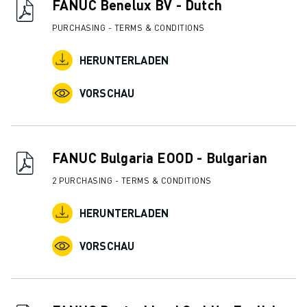
FANUC Benelux BV - Dutch
CNC-SCHLEIFEN
PURCHASING - TERMS & CONDITIONS
CNC-FRÄSEN
CNC-DREHEN
HERUNTERLADEN
HOCHGESCHWINDIGKEITSBOHREN UND -GEWINDESCHNEIDEN
SPRITZGUSS
VORSCHAU
MASCHINENBEDIENUNG
MATERIALHANDHABUNG
LACKIEREN
FANUC Bulgaria EOOD - Bulgarian
PALETTIEREN
PUNKTSCHWEISSEN
2 PURCHASING - TERMS & CONDITIONS
VISION INSPEKTION
DRAHTERODIERMASCHINE
HERUNTERLADEN
FALLBEISPIELE
VORSCHAU
KUNDENDIENST
KUNDENBETREUUNG
FANUC PLANS
FIELD & WARTUNG