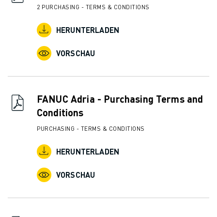
PRODUKTREGISTRIERUNG » FANUC PORTAL
2 PURCHASING - TERMS & CONDITIONS
FALLBEISPIELE
LÖSUNGEN
HERUNTERLADEN
BRANCHEN
ALLE BRANCHEN
VORSCHAU
LUFT- UND RAUMFAHRT
AUTOMOBIL
ELEKTRISCHE FAHRZEUGE
FANUC Adria - Purchasing Terms and
ELEKTRONIK
Conditions
LEBENSMITTEL UND GETRÄNKE
MEDIZIN
PURCHASING - TERMS & CONDITIONS
KUNSTSTOFFE
HERUNTERLADEN
LAGERHALTUNG, LOGISTIK, POST & PAKET
APPLIKATIONEN
VORSCHAU
ALLE APPLIKATIONEN
5-ACHS-BEARBEITUNG
LICHTBOGENSCHWEISSEN
MONTAGE