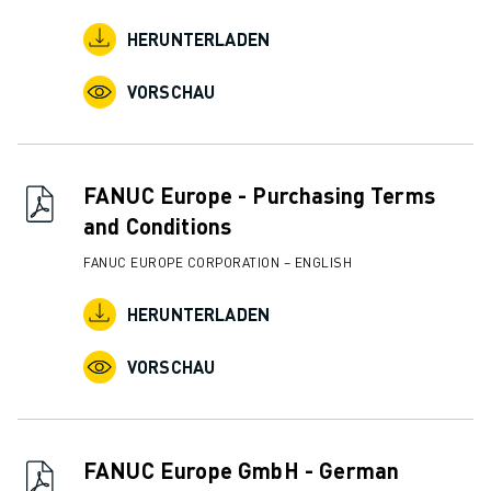
ELEKTRISCHE SPRITZGUSSMASCHINEN
ROBOSHOT-FILTER
HERUNTERLADEN
ROBOSHOT ELEKTRISCHE SPRITZGUSSMASCHINEN
VORSCHAU
ROBOSHOT HARDWARE
ROBOSHOT SOFTWARE
ROBOSHOT NACHHALTIGKEIT
ROBOSHOT ROBOTER-PAKET
FANUC Europe - Purchasing Terms
ROBOSHOT VORBEUGENDE WARTUNG
and Conditions
ROBOSHOT TOTAL COST OF OWNERSHIP
DRAHTERODIERMASCHINEN
FANUC EUROPE CORPORATION – ENGLISH
ROBOCUT DRAHTERODIERMASCHINEN
HERUNTERLADEN
ROBOCUT HARDWARE
ROBOCUT SOFTWARE
VORSCHAU
ROBOCUT VORBEUGENDE WARTUNG
ROBOCUT NACHHALTIGKEIT
IIOT-LÖSUNGEN
INTELLIGENTE FABRIKLÖSUNGEN
FANUC Europe GmbH - German