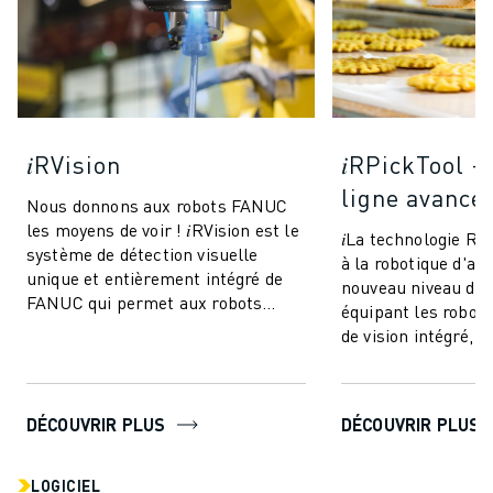
𝑖RVision
𝑖RPickTool -
ligne avancé
Nous donnons aux robots FANUC
les moyens de voir ! 𝑖RVision est le
𝑖La technologie R
système de détection visuelle
à la robotique d'at
unique et entièrement intégré de
nouveau niveau de 
FANUC qui permet aux robots
équipant les robot
FANUC de voir - rendant la
de vision intégré, e
production ...
une sorte de "coord
DÉCOUVRIR PLUS
DÉCOUVRIR PLUS
LOGICIEL