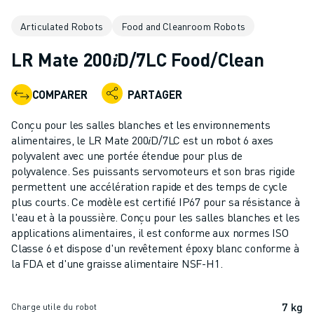
ROBOTS INDUSTRIELS
Articulated Robots
Food and Cleanroom Robots
ROBOTS COLLABORATIFS
GAMME DE ROBOTS
LR Mate 200𝑖D/7LC Food/Clean
CONTRÔLEURS DE ROBOTS
ACCESSOIRES POUR ROBOTS
COMPARER
PARTAGER
LOGICIEL ROBOT
LOGICIEL DE SIMULATION
Conçu pour les salles blanches et les environnements
PRODUITS DE ROBOTIQUE ÉDUCATIVE
alimentaires, le LR Mate 200𝑖D/7LC est un robot 6 axes
AUTOMATISATION DES ROBOTS
polyvalent avec une portée étendue pour plus de
polyvalence. Ses puissants servomoteurs et son bras rigide
ROBOTS DE SOUDAGE À L'ARC
permettent une accélération rapide et des temps de cycle
ROBOTS ARTICULÉS
plus courts. Ce modèle est certifié IP67 pour sa résistance à
SÉRIE ARC MATE
l'eau et à la poussière. Conçu pour les salles blanches et les
SÉRIE M-900
applications alimentaires, il est conforme aux normes ISO
ROBOTS DELTA
Classe 6 et dispose d'un revêtement époxy blanc conforme à
la FDA et d'une graisse alimentaire NSF-H1.
ROBOTS POUR L'ALIMENTATION ET LES SALLES BLANCHES
ROBOTS DE PEINTURE
ROBOTS PALETTISEURS
7 kg
Charge utile du robot