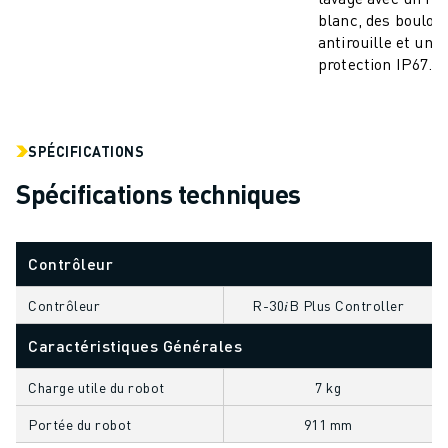
blanc, des boulon
VÉHICULES ÉLECTRIQUES
antirouille et un i
ÉLECTRONIQUE
protection IP67.
ALIMENTATION ET BOISSONS
MÉDICAL
PLASTIQUES
ENTREPOSAGE, LOGISTIQUE, POSTE ET COLIS
SPÉCIFICATIONS
APPLICATIONS
Spécifications techniques
TOUTES LES APPLICATIONS
USINAGE 5 AXES
SOUDAGE À L'ARC
Contrôleur
ASSEMBLAGE
Contrôleur
R-30𝑖B Plus Controller
RECTIFICATION CNC
FRAISAGE CNC
Caractéristiques Générales
TOURNAGE CNC
PERÇAGE ET TARAUDAGE À GRANDE VITESSE
Charge utile du robot
7 kg
MOULAGE PAR INJECTION
Portée du robot
911 mm
ENTRETIEN DES MACHINES