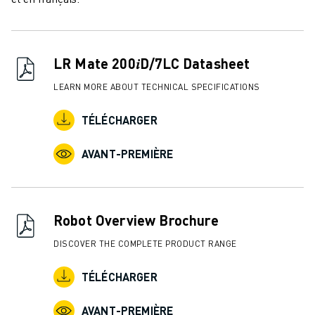
FORMATION ET ÉDUCATION
FANUC ACADEMY
SOLUTIONS POUR LES INDUSTRIES
SOLUTIONS POUR L'ÉDUCATION
LR Mate 200𝑖D/7LC Datasheet
WORLDSKILLS ET JEUNES TALENTS
LEARN MORE ABOUT TECHNICAL SPECIFICATIONS
ÉVÉNEMENTS ÉDUCATIFS
ACTUALITÉS ET MÉDIAS
TÉLÉCHARGER
ACTUALITÉS ET MÉDIAS
EVÉNEMENTS
AVANT-PREMIÈRE
ÉVÉNEMENTS ÉDUCATIFS
A PROPOS DE FANUC
A PROPOS DE FANUC
Robot Overview Brochure
FANUC EN EUROPE
NOS SITES
DISCOVER THE COMPLETE PRODUCT RANGE
DÉVELOPPEMENT DURABLE
TÉLÉCHARGER
CARRIÈRE
FAÇONNEZ VOTRE AVENIR AVEC FANUC
AVANT-PREMIÈRE