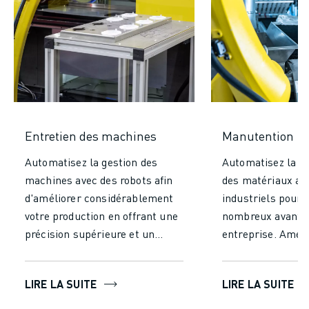
Entretien des machines
Manutention
Automatisez la gestion des
Automatisez la m
machines avec des robots afin
des matériaux av
d'améliorer considérablement
industriels pour 
votre production en offrant une
nombreux avantag
précision supérieure et un
entreprise. Améli
fonctionnement continu,
considérablement
contrairement à la gestion
efficacité et votr
LIRE LA SUITE
LIRE LA SUITE
manuelle. Augmentez
en réduisant le t
l'efficacité, obtenez un
efforts nécessaire