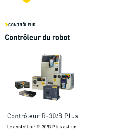
REJOIGNEZ-NOUS
CONTACT
CONTACT
LOCALISATION DES SITES
CONTRÔLEUR
IMPRESSION
Contrôleur du robot
Contrôleur R-30𝑖B Plus
Le contrôleur R-30𝑖B Plus est un