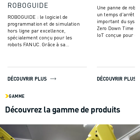
ROBOGUIDE
Une panne de robot
un temps d'arrêt d
ROBOGUIDE : le logiciel de
important du syst
programmation et de simulation
Zero Down Time est
hors ligne par excellence,
IoT conçue pour él
spécialement conçu pour les
arrêts de producti
robots FANUC. Grâce à sa
améliorer ...
technologie de pointe, ROBOGUIDE
permet aux utilisateurs de...
DÉCOUVRIR PLUS
DÉCOUVRIR PLUS
GAMME
Découvrez la gamme de produits