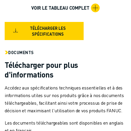
MANUTENTION
VOIR LE TABLEAU COMPLET
PEINTURE
PALETTISATION
SOUDAGE PAR POINTS
TÉLÉCHARGER LES
SPÉCIFICATIONS
INSPECTION DE LA VISION
DÉCOUPAGE PAR FIL EDM
TÉMOIGNAGES
DOCUMENTS
SERVICE CLIENTÈLE
Télécharger pour plus
SERVICE CLIENTÈLE
d'informations
FANUC PLANS
TERRAIN ET MAINTENANCE
Accédez aux spécifications techniques essentielles et à des
SUPPORT TECHNIQUE À DISTANCE
informations utiles sur nos produits grâce à nos documents
PIÈCES DE RECHANGE
téléchargeables, facilitant ainsi votre processus de prise de
REMISE À NEUF
décision et maximisant l'utilisation de vos produits FANUC.
OUTILS DE SERVICE NUMÉRIQUE
E-STORE
Les documents téléchargeables sont disponibles en anglais
CENTRE DE TÉLÉCHARGEMENT " MYFANUC
et en français.