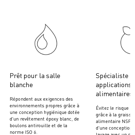
ROBOSHOT MAINTENANCE PRÉVENTIVE
COÛT TOTAL D'UNE ROBOSHOT
MACHINES D'ÉLECTROÉROSION PAR FIL
ROBOCUT MACHINES D'ÉLECTROÉROSION À FIL
ROBOCUT MATÉRIEL
LOGICIEL ROBOCUT
ROBOCUT MAINTENANCE PRÉVENTIVE
DURABILITÉ DU ROBOCUT
SOLUTIONS IIOT
SOLUTIONS POUR L'USINE INTELLIGENTE
Prêt pour la salle
Spécialiste d
DES SOLUTIONS D'USINE INTELLIGENTE POUR AMÉLIORER L'EFFICAC
blanche
applications
ENREGISTREMENT DU PRODUIT "
alimentaires
TÉMOIGNAGES
Répondent aux exigences des
SOLUTIONS
environnements propres grâce à
Évitez le risque d
INDUSTRIES
une conception hygiénique dotée
grâce à la graisse
TOUTES LES INDUSTRIES
d'un revêtement époxy blanc, de
alimentaire NSF-H
boulons antirouille et de la
AÉROSPATIALE
d'une conception 
norme ISO 6.
AUTOMOBILE
lavage avec un re