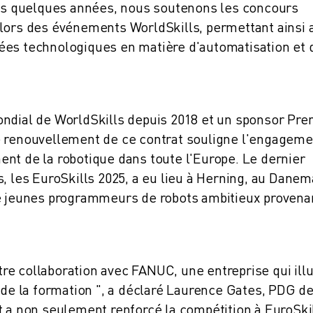
puis quelques années, nous soutenons les concours
 lors des événements WorldSkills, permettant ainsi 
ées technologiques en matière d'automatisation et 
ondial de WorldSkills depuis 2018 et un sponsor Pr
e renouvellement de ce contrat souligne l'engageme
nt de la robotique dans toute l'Europe. Le dernier
es EuroSkills 2025, a eu lieu à Herning, au Danem
de jeunes programmeurs de robots ambitieux provena
e collaboration avec FANUC, une entreprise qui illu
e de la formation ", a déclaré Laurence Gates, PDG d
t a non seulement renforcé la compétition à EuroSkil