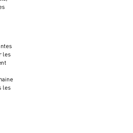
es
antes
r les
ent
chaine
s les