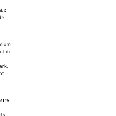
aux
de
emium
nt de
ark,
nt
stre
e
ls,