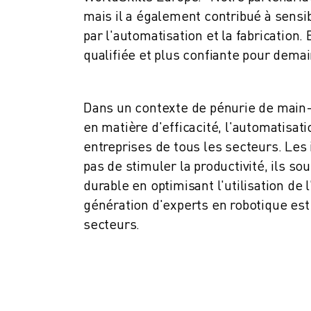
MANUTENTION
mais il a également contribué à sensib
PEINTURE
par l'automatisation et la fabricatio
PALETTISATION
qualifiée et plus confiante pour demai
SOUDAGE PAR POINTS
INSPECTION DE LA VISION
DÉCOUPAGE PAR FIL EDM
Dans un contexte de pénurie de main-
TÉMOIGNAGES
en matière d'efficacité, l'automatisat
SERVICE CLIENTÈLE
entreprises de tous les secteurs. Les
SERVICE CLIENTÈLE
pas de stimuler la productivité, ils 
FANUC PLANS
durable en optimisant l'utilisation de
TERRAIN ET MAINTENANCE
génération d'experts en robotique est
SUPPORT TECHNIQUE À DISTANCE
secteurs.
PIÈCES DE RECHANGE
REMISE À NEUF
OUTILS DE SERVICE NUMÉRIQUE
E-STORE
CENTRE DE TÉLÉCHARGEMENT " MYFANUC