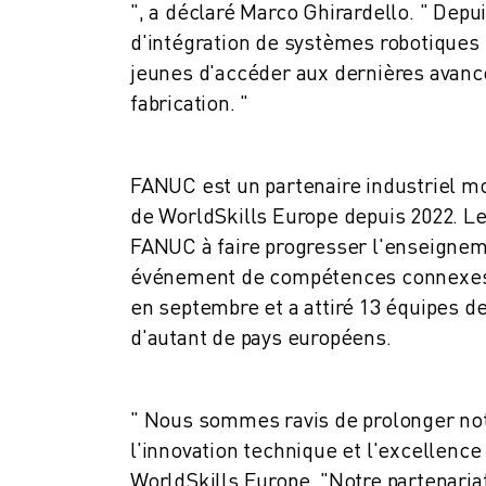
", a déclaré Marco Ghirardello. " De
VÉHICULES ÉLECTRIQUES
d'intégration de systèmes robotiques
ÉLECTRONIQUE
jeunes d'accéder aux dernières avanc
ALIMENTATION ET BOISSONS
fabrication. "
MÉDICAL
PLASTIQUES
ENTREPOSAGE, LOGISTIQUE, POSTE ET COLIS
FANUC est un partenaire industriel m
APPLICATIONS
de WorldSkills Europe depuis 2022. L
TOUTES LES APPLICATIONS
FANUC à faire progresser l'enseigneme
USINAGE 5 AXES
événement de compétences connexes, l
SOUDAGE À L'ARC
en septembre et a attiré 13 équipes 
ASSEMBLAGE
RECTIFICATION CNC
d'autant de pays européens.
FRAISAGE CNC
TOURNAGE CNC
" Nous sommes ravis de prolonger notr
PERÇAGE ET TARAUDAGE À GRANDE VITESSE
MOULAGE PAR INJECTION
l'innovation technique et l'excellenc
ENTRETIEN DES MACHINES
WorldSkills Europe. "Notre partenaria