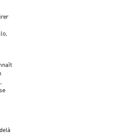
irer
lo,
nnaît
n
,
ise
-delà