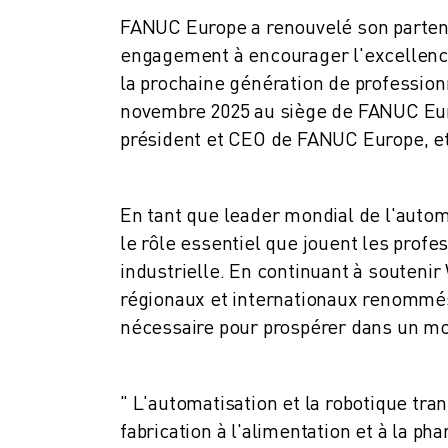
ROBOSHOT MAINTENANCE PRÉVENTIVE
FANUC Europe a renouvelé son partenar
COÛT TOTAL D'UNE ROBOSHOT
engagement à encourager l'excellence
MACHINES D'ÉLECTROÉROSION PAR FIL
ROBOCUT MACHINES D'ÉLECTROÉROSION À FIL
la prochaine génération de professionn
ROBOCUT MATÉRIEL
novembre 2025 au siège de FANUC Eur
LOGICIEL ROBOCUT
président et CEO de FANUC Europe, e
ROBOCUT MAINTENANCE PRÉVENTIVE
DURABILITÉ DU ROBOCUT
SOLUTIONS IIOT
En tant que leader mondial de l'autom
SOLUTIONS POUR L'USINE INTELLIGENTE
le rôle essentiel que jouent les profes
DES SOLUTIONS D'USINE INTELLIGENTE POUR AMÉLIORER L'EFFICAC
industrielle. En continuant à souteni
ENREGISTREMENT DU PRODUIT "
régionaux et internationaux renommés,
TÉMOIGNAGES
nécessaire pour prospérer dans un mo
SOLUTIONS
INDUSTRIES
TOUTES LES INDUSTRIES
" L'automatisation et la robotique tra
AÉROSPATIALE
fabrication à l'alimentation et à la p
AUTOMOBILE