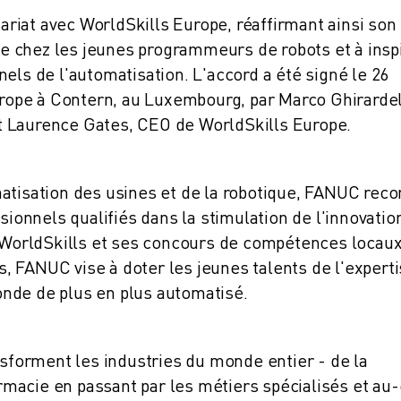
iat avec WorldSkills Europe, réaffirmant ainsi son
 chez les jeunes programmeurs de robots et à insp
els de l'automatisation. L'accord a été signé le 26
ope à Contern, au Luxembourg, par Marco Ghirardel
t Laurence Gates, CEO de WorldSkills Europe.
atisation des usines et de la robotique, FANUC reco
sionnels qualifiés dans la stimulation de l'innovatio
ITÉ DE LA PRODUCTION (IOT)
r WorldSkills et ses concours de compétences locaux
 FANUC vise à doter les jeunes talents de l'expert
nde de plus en plus automatisé.
nsforment les industries du monde entier - de la
harmacie en passant par les métiers spécialisés et au