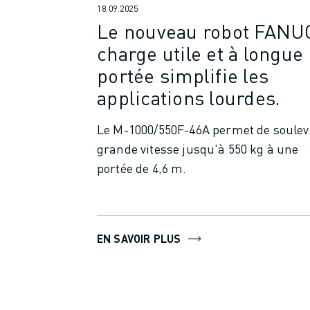
REJOIGNEZ-NOUS
18.09.2025
CONTACT
Le nouveau robot FANU
CONTACT
charge utile et à longue
LOCALISATION DES SITES
portée simplifie les
IMPRESSION
applications lourdes.
Le M-1000/550F-46A permet de soulev
grande vitesse jusqu'à 550 kg à une
portée de 4,6 m.
EN SAVOIR PLUS