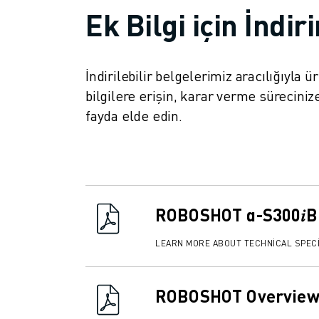
İLETIŞIM
Ek Bilgi için İndir
LOKASYONLAR
KÜNYE
İndirilebilir belgelerimiz aracılığıyla 
bilgilere erişin, karar verme süreci
fayda elde edin.
ROBOSHOT α-S300𝑖B 
LEARN MORE ABOUT TECHNICAL SPECI
ROBOSHOT Overview