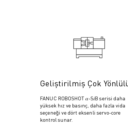
ELEKTRIKLI ARAÇLAR
ELEKTRONIK
YIYECEK VE IÇECEK
MEDIKAL
PLASTIK
DEPOLAMA, LOJISTIK, SEVKIYAT
UYGULAMALAR
TÜM UYGULAMALAR
5 EKSEN IŞLEME
ARK KAYNAĞI
BIRLEŞTIRME
Geliştirilmiş Çok Yönlül
CNC TAŞLAMA
CNC FREZELEME
FANUC ROBOSHOT 𝛼-S𝑖B serisi daha
CNC TORNA
yüksek hız ve basınç, daha fazla vida
YÜKSEK HIZLI DELME VE KILAVUZ ÇEKME
seçeneği ve dört eksenli servo-core
ENJEKSIYON
kontrol sunar.
MAKINE BESLEME