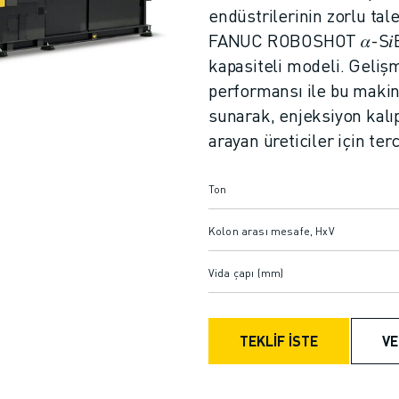
endüstrilerinin zorlu tal
FANUC ROBOSHOT 𝛼-S𝑖B 
kapasiteli modeli. Gelişm
performansı ile bu makine
sunarak, enjeksiyon kal
arayan üreticiler için te
Ton
Kolon arası mesafe, HxV
Vida çapı (mm)
TEKLİF İSTE
VE