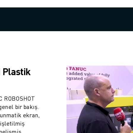
i Plastik
NUC ROBOSHOT
genel bir bakış.
kunmatik ekran,
işletilmiş
gelişmiş