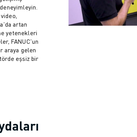
i deneyimleyin.
 video,
a'da artan
me yetenekleri
meler, FANUC'un
bir araya gelen
örde eşsiz bir
IOT)
ydaları