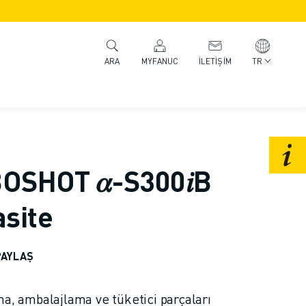
MYFANUC
İLETIŞIM
TR
ARA
SHOT 𝛼-S300𝑖B
site
PAYLAŞ
ma, ambalajlama ve tüketici parçaları