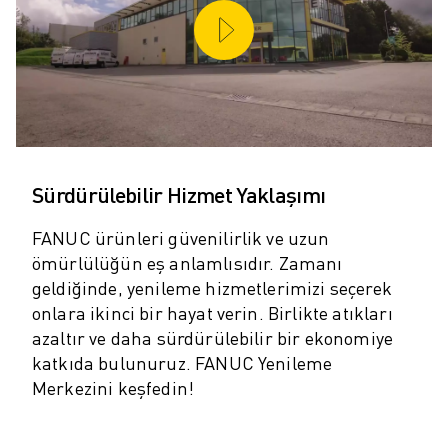
SCARA ROBOTLARI
KOMPAKT CNC İŞLEME MERKEZLERI
ROBODRILL BULUCU
ROBODRILL KOMPAKT DIK İŞLEME MERKEZLERI
ROBODRILL DONANIM
ROBODRILL YAZILIMI
ROBODRILL ÖNLEYICI BAKIM
ROBODRILL SÜRDÜRÜLEBILIRLIK
Sürdürülebilir Hizmet Yaklaşımı
ROBODRILL ROBOT PAKETI
FANUC ürünleri güvenilirlik ve uzun
ROBODRILL EĞITIM PAKETI
ömürlülüğün eş anlamlısıdır. Zamanı
ELEKTRIKLI PLASTIK ENJEKSIYON MAKINELERI
geldiğinde, yenileme hizmetlerimizi seçerek
ROBOSHOT BULUCU
onlara ikinci bir hayat verin. Birlikte atıkları
ROBOSHOT ELEKTRIKLI PLASTIK ENJEKSIYON MAKINELERI
azaltır ve daha sürdürülebilir bir ekonomiye
ROBOSHOT DONANIM
katkıda bulunuruz. FANUC Yenileme
ROBOSHOT YAZILIM
Merkezini keşfedin!
ROBOSHOT SÜRDÜRÜLEBİLİRLİK
ROBOSHOT ROBOT PAKETI