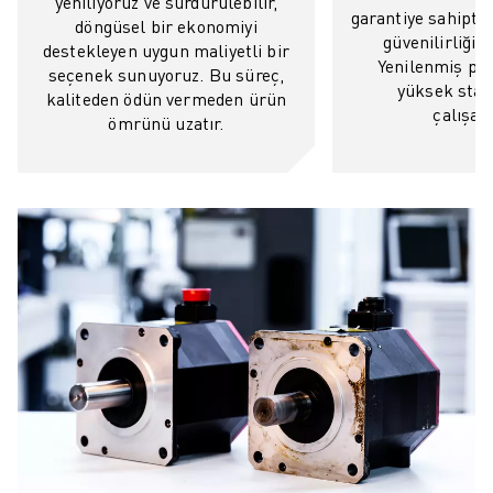
yeniliyoruz ve sürdürülebilir,
garantiye sahiptir,
ELEKTRIKLI ARAÇLAR
döngüsel bir ekonomiyi
güvenilirliği g
destekleyen uygun maliyetli bir
ELEKTRONIK
Yenilenmiş par
seçenek sunuyoruz. Bu süreç,
YIYECEK VE IÇECEK
yüksek stan
kaliteden ödün vermeden ürün
MEDIKAL
çalışaca
ömrünü uzatır.
PLASTIK
DEPOLAMA, LOJISTIK, SEVKIYAT
UYGULAMALAR
TÜM UYGULAMALAR
5 EKSEN IŞLEME
ARK KAYNAĞI
BIRLEŞTIRME
CNC TAŞLAMA
CNC FREZELEME
CNC TORNA
YÜKSEK HIZLI DELME VE KILAVUZ ÇEKME
ENJEKSIYON
MAKINE BESLEME