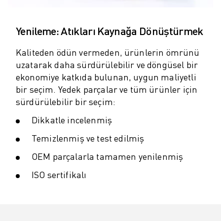
MALZEME TAŞIMA
BOYAMA
Yenileme: Atıkları Kaynağa Dönüştürmek
PALETLEME
PUNTA KAYNAĞI
Kaliteden ödün vermeden, ürünlerin ömrünü
GÖRSEL DENETIM
uzatarak daha sürdürülebilir ve döngüsel bir
TEL EROZYON
ekonomiye katkıda bulunan, uygun maliyetli
VAKA ÇALIŞMALARI
bir seçim. Yedek parçalar ve tüm ürünler için
MÜŞTERI HIZMETLERI
sürdürülebilir bir seçim:
MÜŞTERI HIZMETLERI
Dikkatle incelenmiş
FANUC PLANS
SAHA VE BAKIM
Temizlenmiş ve test edilmiş
UZAKTAN TEKNIK DESTEK
OEM parçalarla tamamen yenilenmiş
YEDEK PARÇALAR
ISO sertifikalı
YENILEME
DIJITAL SERVIS ARAÇLARI
İNDIRME MERKEZI » MYFANUC
EĞITIM VE ÖĞRETIM