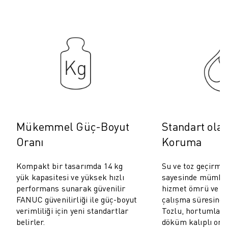
ROBOSHOT ÖNLEYICI BAKIM
ROBOSHOT TOPLAM SAHIP OLMA MALIYETI
TEL EROZYON MAKINELERI
ROBOCUT TEL EROZYON MAKINELERI
ROBOCUT DONANIM
ROBOCUT YAZILIMI
ROBOCUT ÖNLEYICI BAKIM
ROBOCUT SÜRDÜRÜLEBILIRLIK
IIOT ÇÖZÜMLERI
AKILLI FABRIKA ÇÖZÜMLERI
Mükemmel Güç-Boyut
Standart olar
ÜRETIM VERIMLILIĞINI ARTIRMAK IÇIN AKILLI FABRIKA ÇÖZÜMLERI (
Oranı
Koruma
ÜRÜN KAYDI » FANUC PORTAL
VAKA ÇALIŞMALARI
Kompakt bir tasarımda 14 kg
Su ve toz geçirmez
ÇÖZÜMLER
yük kapasitesi ve yüksek hızlı
sayesinde mümkün
ENDÜSTRILER
performans sunarak güvenilir
hizmet ömrü ve o
FANUC güvenilirliği ile güç-boyut
çalışma süresinde
TÜM SEKTÖRLER
verimliliği için yeni standartlar
Tozlu, hortumlarl
HAVACILIK
belirler.
döküm kalıplı ort
OTOMOTIV