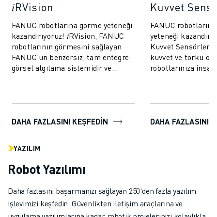
𝑖RVision
Kuvvet Sens
FANUC robotlarına görme yeteneği
FANUC robotlarına
kazandırıyoruz! 𝑖RVision, FANUC
yeteneği kazandırı
robotlarının görmesini sağlayan
Kuvvet Sensörleri, 
FANUC'un benzersiz, tam entegre
kuvvet ve torku öl
görsel algılama sistemidir ve
robotlarınıza insan
üretimi daha hızlı, daha akıllı ve
dokunuş kazandırır.
da...
robotların daha ö...
DAHA FAZLASINI KEŞFEDİN
DAHA FAZLASINI K
YAZILIM
Robot Yazılımı
Daha fazlasını başarmanızı sağlayan 250'den fazla yazılım
işlevimizi keşfedin. Güvenlikten iletişim araçlarına ve
uygulama yazılımlarına kadar, robotik projelerinizi kolaylıkla