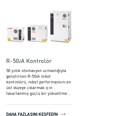
İLETIŞIM
LOKASYONLAR
KÜNYE
R-50𝑖A Kontrolör
50 yıllık otomasyon uzmanlığıyla
geliştirilen R-50𝑖A robot
kontrolörü, robot performansını en
üst düzeye çıkarmak için
tasarlanmış güçlü bir yükseltme
sunar. Yeni akıllı özellikler,
azaltılmış ener...
DAHA FAZLASINI KEŞFEDIN