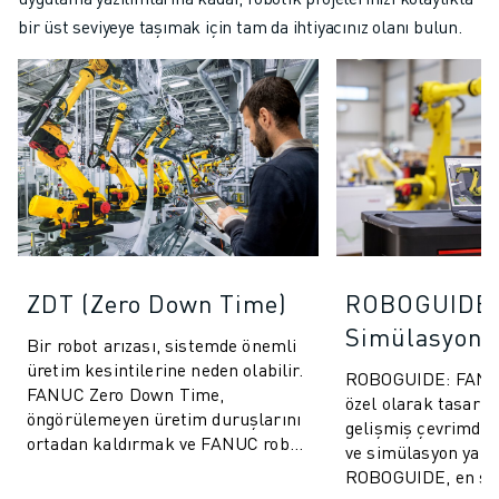
bir üst seviyeye taşımak için tam da ihtiyacınız olanı bulun.
ZDT (Zero Down Time)
ROBOGUIDE
Simülasyon Y
Bir robot arızası, sistemde önemli
üretim kesintilerine neden olabilir.
ROBOGUIDE: FANUC 
FANUC Zero Down Time,
özel olarak tasarla
öngörülemeyen üretim duruşlarını
gelişmiş çevrimdı
ortadan kaldırmak ve FANUC robot
ve simülasyon yazıl
performansını artırmak için
ROBOGUIDE, en son 
tasarlanm...