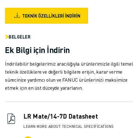
MALZEME TAŞIMA
BOYAMA
TEKNIK ÖZELLIKLERI İNDIRIN
PALETLEME
PUNTA KAYNAĞI
GÖRSEL DENETIM
BELGELER
TEL EROZYON
Ek Bilgi için İndirin
VAKA ÇALIŞMALARI
MÜŞTERI HIZMETLERI
İndirilebilir belgelerimiz aracılığıyla ürünlerimizle ilgili temel
MÜŞTERI HIZMETLERI
teknik özelliklere ve değerli bilgilere erişin, karar verme
FANUC PLANS
sürecinize yardımcı olun ve FANUC ürünlerinizi maksimize
SAHA VE BAKIM
etmek için en üst düzeyde yararlanın.
UZAKTAN TEKNIK DESTEK
YEDEK PARÇALAR
YENILEME
LR Mate/14-7D Datasheet
DIJITAL SERVIS ARAÇLARI
İNDIRME MERKEZI » MYFANUC
LEARN MORE ABOUT TECHNICAL SPECIFICATIONS
EĞITIM VE ÖĞRETIM