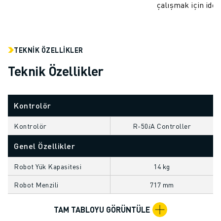
çalışmak için idea
ELEKTRIKLI ARAÇLAR
ELEKTRONIK
YIYECEK VE IÇECEK
MEDIKAL
TEKNIK ÖZELLIKLER
PLASTIK
Teknik Özellikler
DEPOLAMA, LOJISTIK, SEVKIYAT
UYGULAMALAR
TÜM UYGULAMALAR
Kontrolör
5 EKSEN IŞLEME
ARK KAYNAĞI
Kontrolör
R-50𝑖A Controller
BIRLEŞTIRME
Genel Özellikler
CNC TAŞLAMA
CNC FREZELEME
Robot Yük Kapasitesi
14 kg
CNC TORNA
Robot Menzili
717 mm
YÜKSEK HIZLI DELME VE KILAVUZ ÇEKME
ENJEKSIYON
TAM TABLOYU GÖRÜNTÜLE
MAKINE BESLEME