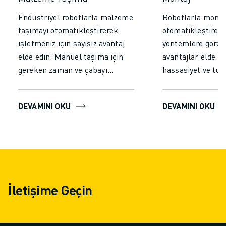
Endüstriyel robotlarla malzeme
Robotlarla montaj
taşımayı otomatikleştirerek
otomatikleştirer
işletmeniz için sayısız avantaj
yöntemlere göre 
elde edin. Manuel taşıma için
avantajlar elde e
gereken zaman ve çabayı
hassasiyet ve tuta
azaltarak verimliliği ve
sağlayarak hatalar
üretkenliği önemli ölçüde
yüksek kaliteli çı
DEVAMINI OKU
DEVAMINI OKU
artırın. Robotların yorulmadan
edin. Yorulmadan 
kesintisiz çalışmasını
çalışmayı mümkü
sağlayarak tutarlı performans
üretim hızını artı
elde edin, hataları en aza
verimliliği yükselt
indirin, daha yüksek verim ve
kaliteyi ve güvenl
daha hızlı işlem süreleri elde
otomasyonu her t
İletişime Geçin
edin.
operasyonu için st
yatırım haline get