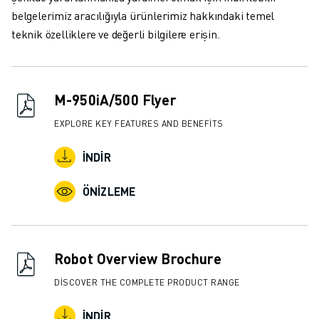
İLETIŞIM
belgelerimiz aracılığıyla ürünlerimiz hakkındaki temel
LOKASYONLAR
teknik özelliklere ve değerli bilgilere erişin.
KÜNYE
M-950iA/500 Flyer
EXPLORE KEY FEATURES AND BENEFITS
İNDIR
ÖNIZLEME
Robot Overview Brochure
DISCOVER THE COMPLETE PRODUCT RANGE
İNDIR