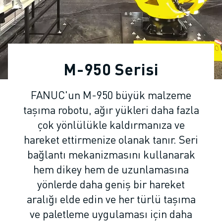
ENDÜSTRIYEL ROBOTLAR
İŞBIRLIKÇI ROBOTLAR
ROBOT YELPAZESI
ROBOT KONTROLÖRLERI
ROBOT AKSESUARLARI
M-950 Serisi
ROBOT YAZILIMI
SIMÜLASYON YAZILIMI
FANUC'un M-950 büyük malzeme
EĞITIM AMAÇLI ROBOTIK ÜRÜNLERI
taşıma robotu, ağır yükleri daha fazla
ROBOT OTOMASYONU
ARK KAYNAK ROBOTLARI
çok yönlülükle kaldırmanıza ve
EKLEMLI ROBOTLAR
hareket ettirmenize olanak tanır. Seri
ARC MATE SERISI
bağlantı mekanizmasını kullanarak
M-900 SERISI
hem dikey hem de uzunlamasına
DELTA ROBOTLAR
yönlerde daha geniş bir hareket
GIDA VE TEMIZ ODA ROBOTLARI
aralığı elde edin ve her türlü taşıma
BOYA ROBOTLARI
ve paletleme uygulaması için daha
PALETLEME ROBOTLARI