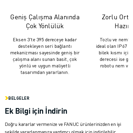
FANUC AKADEMI
ENDÜSTRILER IÇIN ÇÖZÜMLER
Geniş Çalışma Alanında
Zorlu Orta
EĞITIM IÇIN ÇÖZÜMLER
Çok Yönlülük
Hazırl
WORLDSKILLS & GENÇ YETENEKLER
HABERLER & MEDYA
Eksen 3'te 395 dereceye kadar
Tozlu ve nemli 
HABERLER & MEDYA
destekleyen seri bağlantı
ideal olan IP67 
ETKINLIKLER
mekanizması sayesinde geniş bir
bilek kısmı için
EĞITIM ETKINLIKLERI
çalışma alanı sunan basit, çok
derecesi ise göv
FANUC HAKKINDA
yönlü ve uygun maliyetli
robotu nem ve 
tasarımdan yararlanın.
FANUC HAKKINDA
AVRUPA'DA FANUC
LOKASYONLARIMIZ
SÜRDÜRÜLEBILIRLIK
BELGELER
KARIYER
Ek Bilgi için İndirin
FANUC ILE GELECEĞINIZI ŞEKILLENDIRIN
BIZE KATILIN » KARIYER PORTALI
Doğru kararlar vermenize ve FANUC ürünlerinizden en iyi
İLETIŞIM
şekilde yararlanmanıza yardımcı olmak için indirilebilir