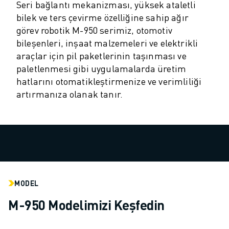
ROBOSHOT ÖNLEYICI BAKIM
Seri bağlantı mekanizması, yüksek ataletli
ROBOSHOT TOPLAM SAHIP OLMA MALIYETI
bilek ve ters çevirme özelliğine sahip ağır
TEL EROZYON MAKINELERI
görev robotik M-950 serimiz, otomotiv
ROBOCUT TEL EROZYON MAKINELERI
bileşenleri, inşaat malzemeleri ve elektrikli
ROBOCUT DONANIM
araçlar için pil paketlerinin taşınması ve
ROBOCUT YAZILIMI
paletlenmesi gibi uygulamalarda üretim
ROBOCUT ÖNLEYICI BAKIM
hatlarını otomatikleştirmenize ve verimliliği
artırmanıza olanak tanır.
ROBOCUT SÜRDÜRÜLEBILIRLIK
IIOT ÇÖZÜMLERI
AKILLI FABRIKA ÇÖZÜMLERI
ÜRETIM VERIMLILIĞINI ARTIRMAK IÇIN AKILLI FABRIKA ÇÖZÜMLERI (
ÜRÜN KAYDI » FANUC PORTAL
VAKA ÇALIŞMALARI
ÇÖZÜMLER
MODEL
ENDÜSTRILER
TÜM SEKTÖRLER
M-950 Modelimizi Keşfedin
HAVACILIK
OTOMOTIV