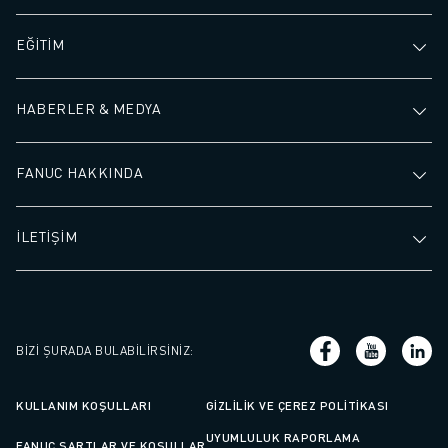
EĞİTİM
HABERLER & MEDYA
FANUC HAKKINDA
İLETİŞİM
BIZI ŞURADA BULABILIRSINIZ
:
KULLANIM KOŞULLARI
GIZLILIK VE ÇEREZ POLITIKASI
UYUMLULUK RAPORLAMA
FANUC ŞARTLAR VE KOŞULLAR