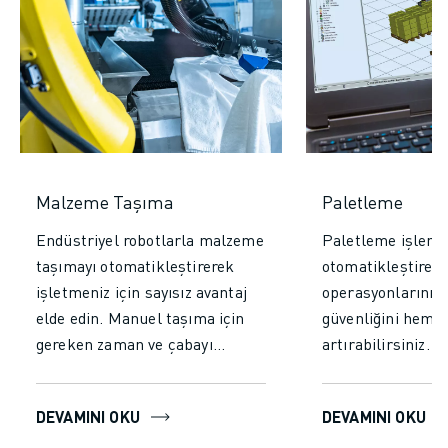
Malzeme Taşıma
Paletleme
Endüstriyel robotlarla malzeme
Paletleme işlemin
taşımayı otomatikleştirerek
otomatikleştirere
işletmeniz için sayısız avantaj
operasyonlarınız
elde edin. Manuel taşıma için
güvenliğini hem de
gereken zaman ve çabayı
artırabilirsiniz. 
azaltarak verimliliği ve
yelpazesinden, çeş
üretkenliği önemli ölçüde
yük kapasiteleri,
DEVAMINI OKU
DEVAMINI OKU
artırın. Robotların yorulmadan
ve hassasiyet ihti
kesintisiz çalışmasını
uygun çözümü bul