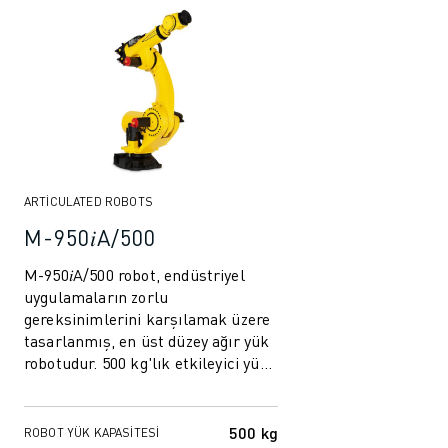
ELEKTRIKLI ARAÇLAR
ELEKTRONIK
YIYECEK VE IÇECEK
MEDIKAL
PLASTIK
DEPOLAMA, LOJISTIK, SEVKIYAT
UYGULAMALAR
TÜM UYGULAMALAR
ARTICULATED ROBOTS
5 EKSEN IŞLEME
M-950𝑖A/500
ARK KAYNAĞI
M-950𝑖A/500 robot, endüstriyel
BIRLEŞTIRME
uygulamaların zorlu
CNC TAŞLAMA
gereksinimlerini karşılamak üzere
CNC FREZELEME
tasarlanmış, en üst düzey ağır yük
CNC TORNA
robotudur. 500 kg'lık etkileyici yük
kapasitesi ve 2830 mm'lik önemli
YÜKSEK HIZLI DELME VE KILAVUZ ÇEKME
erişim ...
ENJEKSIYON
500 kg
ROBOT YÜK KAPASITESI
MAKINE BESLEME