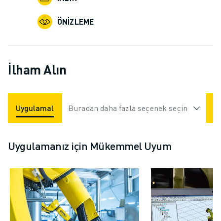
ÖNIZLEME
İlham Alın
Uygulamalar
Buradan daha fazla seçenek seçin
Endüstriler
Uygulamanız için Mükemmel Uyum