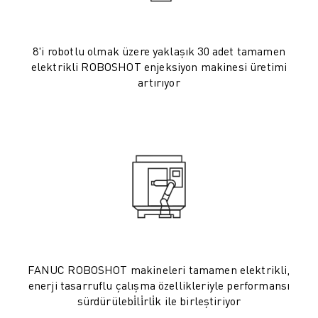
ROBOSHOT ÖNLEYICI BAKIM
ROBOSHOT TOPLAM SAHIP OLMA MALIYETI
TEL EROZYON MAKINELERI
8'i robotlu olmak üzere yaklaşık 30 adet tamamen
ROBOCUT TEL EROZYON MAKINELERI
elektrikli ROBOSHOT enjeksiyon makinesi üretimi
ROBOCUT DONANIM
artırıyor
ROBOCUT YAZILIMI
ROBOCUT ÖNLEYICI BAKIM
ROBOCUT SÜRDÜRÜLEBILIRLIK
IIOT ÇÖZÜMLERI
AKILLI FABRIKA ÇÖZÜMLERI
ÜRETIM VERIMLILIĞINI ARTIRMAK IÇIN AKILLI FABRIKA ÇÖZÜMLERI (
ÜRÜN KAYDI » FANUC PORTAL
VAKA ÇALIŞMALARI
ÇÖZÜMLER
ENDÜSTRILER
FANUC ROBOSHOT makineleri tamamen elektrikli,
TÜM SEKTÖRLER
enerji tasarruflu çalışma özellikleriyle performansı
HAVACILIK
sürdürülebi̇li̇rli̇k ile birleştiriyor
OTOMOTIV