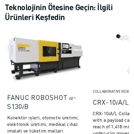
Teknolojinin Ötesine Geçin: İlgili
Ürünleri Keşfedin
COLLABORATIVE ROBOT
FANUC ROBOSHOT 𝛼-
CRX-10𝑖A/L
S130𝑖B
CRX-10𝑖A/L Collab
Konektör işleri, otomotiv üretimi,
with a payload capa
elektronik üretimi, medikal cihaz
reach of 1,418 mm,
imalatı ve tüketim malları
under-slip movemen