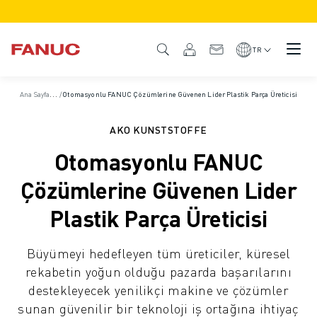
ÜRÜNLER
ÜRÜNE GENEL BAKIŞ
TR
CNC VE SÜRÜCÜLER
CNC BULUCU
A
na Sayfa
/
Vaka Çalışmaları
/
Otomasyonlu FANUC Çözümlerine Güvenen Lider Plastik Parça Üreticisi
CNC SISTEMLERI
SÜRÜCÜLER
AKO KUNSTSTOFFE
I/O SISTEMI
Otomasyonlu FANUC
CNC FONKSIYONLARI/SEÇENEKLERI
ÖZELLEŞTIRME
Çözümlerine Güvenen Lider
SİMÜLASYON - DIJITAL İKIZ ÇÖZÜMLERI
Plastik Parça Üreticisi
CNC SÜRDÜRÜLEBILIRLIK
EĞITIM AMAÇLI CNC ÜRÜNLERI
Büyümeyi hedefleyen tüm üreticiler, küresel
RETROFIT ÇÖZÜMLERI
rekabetin yoğun olduğu pazarda başarılarını
GELIŞMIŞ CNC MODELLERI
destekleyecek yenilikçi makine ve çözümler
ROBOTLAR
sunan güvenilir bir teknoloji iş ortağına ihtiyaç
ROBOT BULUCU