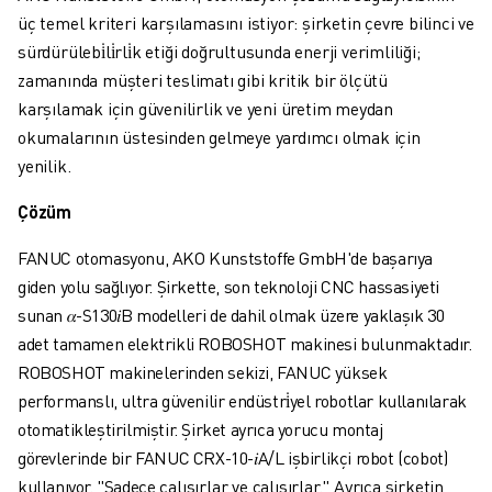
FANUC AKADEMI
üç temel kriteri karşılamasını istiyor: şirketin çevre bilinci ve
ENDÜSTRILER IÇIN ÇÖZÜMLER
sürdürülebi̇li̇rli̇k etiği doğrultusunda enerji verimliliği;
EĞITIM IÇIN ÇÖZÜMLER
zamanında müşteri teslimatı gibi kritik bir ölçütü
WORLDSKILLS & GENÇ YETENEKLER
karşılamak için güvenilirlik ve yeni üretim meydan
HABERLER & MEDYA
okumalarının üstesinden gelmeye yardımcı olmak için
HABERLER & MEDYA
yenilik.
ETKINLIKLER
EĞITIM ETKINLIKLERI
Çözüm
FANUC HAKKINDA
FANUC otomasyonu, AKO Kunststoffe GmbH'de başarıya
FANUC HAKKINDA
giden yolu sağlıyor. Şirkette, son teknoloji CNC hassasiyeti
AVRUPA'DA FANUC
sunan 𝛼-S130𝑖B modelleri de dahil olmak üzere yaklaşık 30
LOKASYONLARIMIZ
adet tamamen elektrikli ROBOSHOT makinesi bulunmaktadır.
SÜRDÜRÜLEBILIRLIK
ROBOSHOT makinelerinden sekizi, FANUC yüksek
KARIYER
performanslı, ultra güvenilir endüstri̇yel robotlar kullanılarak
FANUC ILE GELECEĞINIZI ŞEKILLENDIRIN
otomatikleştirilmiştir. Şirket ayrıca yorucu montaj
BIZE KATILIN » KARIYER PORTALI
görevlerinde bir FANUC CRX-10-𝑖A/L işbirlikçi robot (cobot)
İLETIŞIM
kullanıyor. "Sadece çalışırlar ve çalışırlar." Ayrıca şirketin