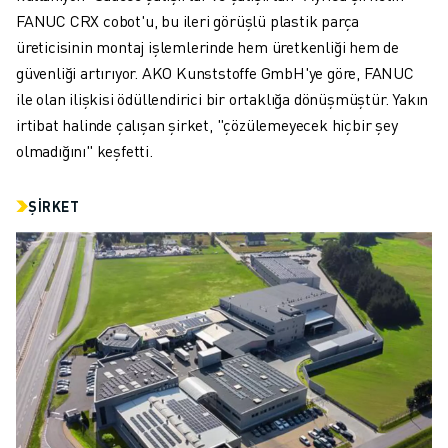
İLETIŞIM
FANUC CRX cobot'u, bu ileri görüşlü plastik parça
LOKASYONLAR
üreticisinin montaj işlemlerinde hem üretkenliği hem de
KÜNYE
güvenliği artırıyor. AKO Kunststoffe GmbH'ye göre, FANUC
ile olan ilişkisi ödüllendirici bir ortaklığa dönüşmüştür. Yakın
irtibat halinde çalışan şirket, "çözülemeyecek hiçbir şey
olmadığını" keşfetti.
ŞIRKET