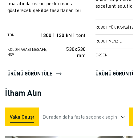
imalatında üstün performans
excellent solution
gösterecek şekilde tasarlanan bu
small-scale busine
makine, verimli enjeksiyon
f...
kalıplama işl...
ROBOT YÜK KAPASITESI
1300 | 130 kN | tonf
TON
ROBOT MENZILI
530x530
KOLON ARASI MESAFE,
mm
HXV
EKSEN
ÜRÜNÜ GÖRÜNTÜLE
ÜRÜNÜ GÖRÜNTÜL
İlham Alın
Vaka Çalışmaları
Buradan daha fazla seçenek seçin
Uygulamalar
Endüstriler