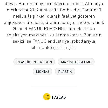
duyar. Bunun en iyi örneklerinden biri, Almanya
ENDÜSTRIYEL ROBOTLAR
merkezli AKO Kunststoffe GmbH'dir. Dördüncü
İŞBIRLIKÇI ROBOTLAR
nesil aile şirketi olarak faaliyet gösteren
ROBOT YELPAZESI
enjeksiyon üreticisi, üretim süreçlerinde yaklaşık
ROBOT KONTROLÖRLERI
30 adet FANUC ROBOSHOT tam elektrikli
ROBOT AKSESUARLARI
enjeksiyon makinesi kullanmaktadır. Bunların
ROBOT YAZILIMI
sekizi ise FANUC endüstriyel robotlarıyla
SIMÜLASYON YAZILIMI
otomatikleştirilmiştir.
EĞITIM AMAÇLI ROBOTIK ÜRÜNLERI
ROBOT OTOMASYONU
ARK KAYNAK ROBOTLARI
PLASTIK ENJEKSIYON
MAKINE BESLEME
EKLEMLI ROBOTLAR
MONTAJ
PLASTIK
ARC MATE SERISI
M-900 SERISI
DELTA ROBOTLAR
GIDA VE TEMIZ ODA ROBOTLARI
PAYLAŞ
BOYA ROBOTLARI
PALETLEME ROBOTLARI