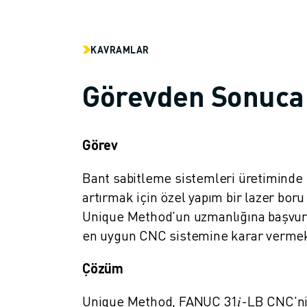
MALZEME TAŞIMA
BOYAMA
PALETLEME
KAVRAMLAR
PUNTA KAYNAĞI
GÖRSEL DENETIM
Görevden Sonuca
TEL EROZYON
VAKA ÇALIŞMALARI
MÜŞTERI HIZMETLERI
Görev
MÜŞTERI HIZMETLERI
FANUC PLANS
Bant sabitleme sistemleri üretiminde 
SAHA VE BAKIM
artırmak için özel yapım bir lazer bo
UZAKTAN TEKNIK DESTEK
Unique Method'un uzmanlığına başvurd
YEDEK PARÇALAR
en uygun CNC sistemine karar vermek
YENILEME
DIJITAL SERVIS ARAÇLARI
Çözüm
İNDIRME MERKEZI » MYFANUC
EĞITIM VE ÖĞRETIM
Unique Method, FANUC 31𝑖-LB CNC'ni