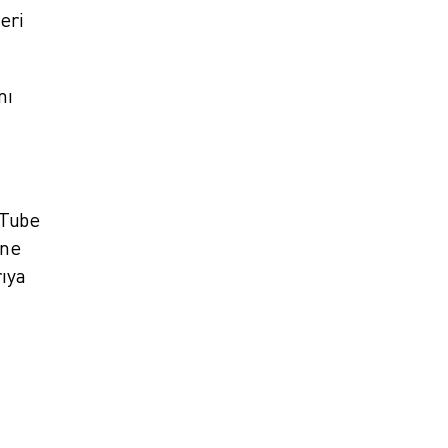
eri
nı
iTube
ine
rıya