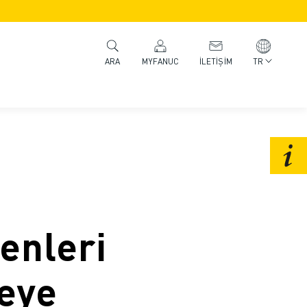
MYFANUC
İLETIŞIM
TR
ARA
enleri
eye