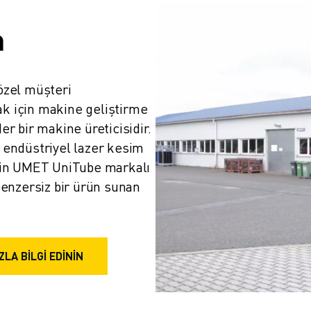
m
zel müşteri 
ak için makine geliştirme 
 bir makine üreticisidir. 
ı endüstriyel lazer kesim 
in UMET UniTube markalı 
enzersiz bir ürün sunan 
LA BILGI EDININ