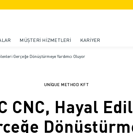
ALAR
MÜŞTERI HIZMETLERI
KARIYER
lenleri Gerçeğe Dönüştürmeye Yardımcı Oluyor
UNIQUE METHOD KFT
 CNC, Hayal Edil
rçeğe Dönüştürm