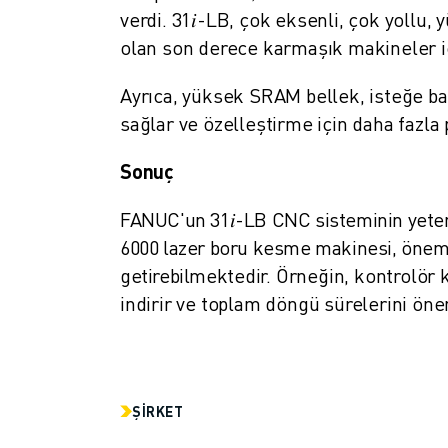
FANUC AKADEMI
verdi. 31𝑖-LB, çok eksenli, çok yollu
ENDÜSTRILER IÇIN ÇÖZÜMLER
olan son derece karmaşık makineler iç
EĞITIM IÇIN ÇÖZÜMLER
WORLDSKILLS & GENÇ YETENEKLER
Ayrıca, yüksek SRAM bellek, isteğe bağ
HABERLER & MEDYA
sağlar ve özelleştirme için daha fazla 
HABERLER & MEDYA
ETKINLIKLER
Sonuç
EĞITIM ETKINLIKLERI
FANUC'un 31𝑖-LB CNC sisteminin yete
FANUC HAKKINDA
FANUC HAKKINDA
6000 lazer boru kesme makinesi, öneml
AVRUPA'DA FANUC
getirebilmektedir. Örneğin, kontrolör k
LOKASYONLARIMIZ
indirir ve toplam döngü sürelerini önem
SÜRDÜRÜLEBILIRLIK
KARIYER
FANUC ILE GELECEĞINIZI ŞEKILLENDIRIN
BIZE KATILIN » KARIYER PORTALI
ŞIRKET
İLETIŞIM