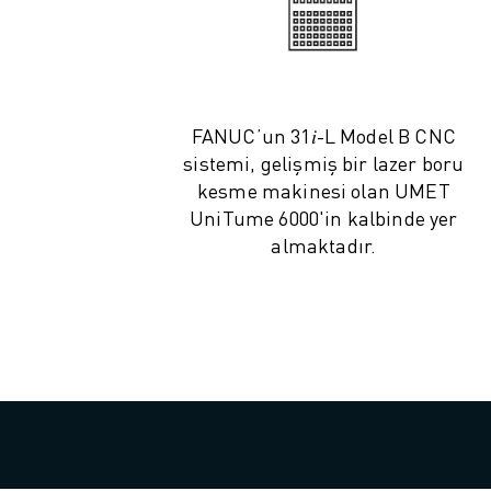
ELEKTRIKLI ARAÇLAR
ELEKTRONIK
YIYECEK VE IÇECEK
MEDIKAL
FANUC’un 31𝑖-L Model B CNC
PLASTIK
sistemi, gelişmiş bir lazer boru
DEPOLAMA, LOJISTIK, SEVKIYAT
kesme makinesi olan UMET
UYGULAMALAR
UniTume 6000'in kalbinde yer
TÜM UYGULAMALAR
almaktadır.
5 EKSEN IŞLEME
ARK KAYNAĞI
BIRLEŞTIRME
CNC TAŞLAMA
CNC FREZELEME
CNC TORNA
YÜKSEK HIZLI DELME VE KILAVUZ ÇEKME
ENJEKSIYON
MAKINE BESLEME