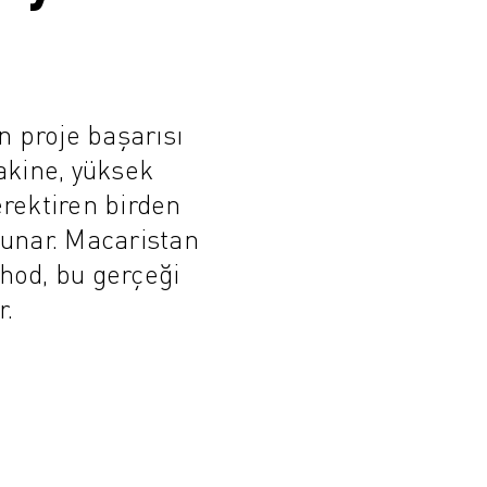
n proje başarısı
akine, yüksek
erektiren birden
unar. Macaristan
hod, bu gerçeği
r.