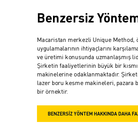
İLETIŞIM
LOKASYONLAR
Benzersiz Yönte
KÜNYE
Macaristan merkezli Unique Method, ö
uygulamalarının ihtiyaçlarını karşılam
ve üretimi konusunda uzmanlaşmış lider
Şirketin faaliyetlerinin büyük bir kısm
makinelerine odaklanmaktadır. Şirket
lazer boru kesme makineleri, pazara b
bir örnektir.
BENZERSIZ YÖNTEM HAKKINDA DAHA FAZ