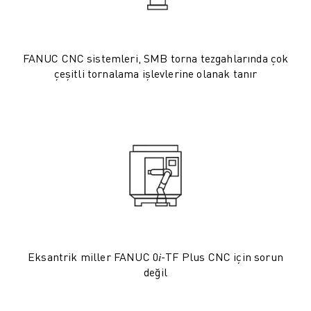
ROBOSHOT ÖNLEYICI BAKIM
ROBOSHOT TOPLAM SAHIP OLMA MALIYETI
TEL EROZYON MAKINELERI
ROBOCUT TEL EROZYON MAKINELERI
FANUC CNC sistemleri, SMB torna tezgahlarında çok
ROBOCUT DONANIM
çeşitli tornalama işlevlerine olanak tanır
ROBOCUT YAZILIMI
ROBOCUT ÖNLEYICI BAKIM
ROBOCUT SÜRDÜRÜLEBILIRLIK
IIOT ÇÖZÜMLERI
AKILLI FABRIKA ÇÖZÜMLERI
ÜRETIM VERIMLILIĞINI ARTIRMAK IÇIN AKILLI FABRIKA ÇÖZÜMLERI (
ÜRÜN KAYDI » FANUC PORTAL
VAKA ÇALIŞMALARI
ÇÖZÜMLER
ENDÜSTRILER
Eksantrik miller FANUC 0𝑖-TF Plus CNC için sorun
TÜM SEKTÖRLER
değil
HAVACILIK
OTOMOTIV