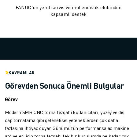
MALZEME TAŞIMA
FANUC'un yerel servis ve mühendislik ekibinden
BOYAMA
kapsamlı destek
PALETLEME
PUNTA KAYNAĞI
GÖRSEL DENETIM
TEL EROZYON
VAKA ÇALIŞMALARI
MÜŞTERI HIZMETLERI
MÜŞTERI HIZMETLERI
KAVRAMLAR
FANUC PLANS
Görevden Sonuca Önemli Bulgular
SAHA VE BAKIM
UZAKTAN TEKNIK DESTEK
Görev
YEDEK PARÇALAR
YENILEME
Modern SMB CNC torna tezgahı kullanıcıları, yüzey ve dış
DIJITAL SERVIS ARAÇLARI
çap tornalama gibi geleneksel yeteneklerden çok daha
İNDIRME MERKEZI » MYFANUC
fazlasına ihtiyaç duyar. Günümüzün performansa aç makine
EĞITIM VE ÖĞRETIM
atölyeleri için torna tezgahı tek bir kurulumda ne kadar çok