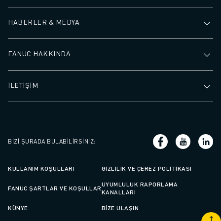
HABERLER & MEDYA
FANUC HAKKINDA
İLETİŞİM
BIZI ŞURADA BULABILIRSINIZ
:
KULLANIM KOŞULLARI
GIZLILIK VE ÇEREZ POLITIKASI
UYUMLULUK RAPORLAMA
FANUC ŞARTLAR VE KOŞULLAR
KANALLARI
KÜNYE
BIZE ULAŞIN