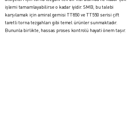
FANUC AKADEMI
işlemi tamamlayabilirse o kadar iyidir. SMB, bu talebi
ENDÜSTRILER IÇIN ÇÖZÜMLER
karşılamak için amiral gemisi TT850 ve TT550 serisi çift
EĞITIM IÇIN ÇÖZÜMLER
taretli torna tezgahları gibi temel ürünler sunmaktadır.
WORLDSKILLS & GENÇ YETENEKLER
Bununla birlikte, hassas proses kontrolü hayati önem taşır.
HABERLER & MEDYA
HABERLER & MEDYA
ETKINLIKLER
EĞITIM ETKINLIKLERI
FANUC HAKKINDA
FANUC HAKKINDA
AVRUPA'DA FANUC
LOKASYONLARIMIZ
SÜRDÜRÜLEBILIRLIK
KARIYER
FANUC ILE GELECEĞINIZI ŞEKILLENDIRIN
BIZE KATILIN » KARIYER PORTALI
İLETIŞIM