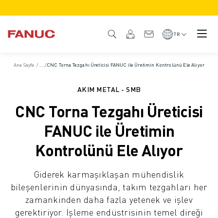
ÜRÜNLER
ÜRÜNE GENEL BAKIŞ
TR
CNC VE SÜRÜCÜLER
CNC BULUCU
Ana Sayfa
/
Vaka Çalışmaları
/
CNC Torna Tezgahı Üreticisi FANUC ile Üretimin Kontrolünü Ele Alıyor
CNC SISTEMLERI
SÜRÜCÜLER
AKIM METAL - SMB
I/O SISTEMI
CNC Torna Tezgahı Üreticisi
CNC FONKSIYONLARI/SEÇENEKLERI
ÖZELLEŞTIRME
FANUC ile Üretimin
SİMÜLASYON - DIJITAL İKIZ ÇÖZÜMLERI
Kontrolünü Ele Alıyor
CNC SÜRDÜRÜLEBILIRLIK
EĞITIM AMAÇLI CNC ÜRÜNLERI
Giderek karmaşıklaşan mühendislik
RETROFIT ÇÖZÜMLERI
bileşenlerinin dünyasında, takım tezgahları her
GELIŞMIŞ CNC MODELLERI
zamankinden daha fazla yetenek ve işlev
ROBOTLAR
gerektiriyor. İşleme endüstrisinin temel direği
ROBOT BULUCU