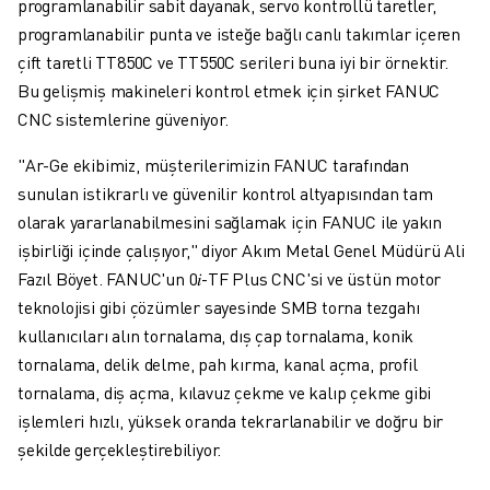
programlanabilir sabit dayanak, servo kontrollü taretler,
programlanabilir punta ve isteğe bağlı canlı takımlar içeren
çift taretli TT850C ve TT550C serileri buna iyi bir örnektir.
Bu gelişmiş makineleri kontrol etmek için şirket FANUC
CNC sistemlerine güveniyor.
"Ar-Ge ekibimiz, müşterilerimizin FANUC tarafından
sunulan istikrarlı ve güvenilir kontrol altyapısından tam
olarak yararlanabilmesini sağlamak için FANUC ile yakın
işbirliği içinde çalışıyor," diyor Akım Metal Genel Müdürü Ali
Fazıl Böyet. FANUC'un 0
𝑖
-TF Plus CNC'si ve üstün motor
teknolojisi gibi çözümler sayesinde SMB torna tezgahı
kullanıcıları alın tornalama, dış çap tornalama, konik
tornalama, delik delme, pah kırma, kanal açma, profil
tornalama, diş açma, kılavuz çekme ve kalıp çekme gibi
işlemleri hızlı, yüksek oranda tekrarlanabilir ve doğru bir
şekilde gerçekleştirebiliyor.