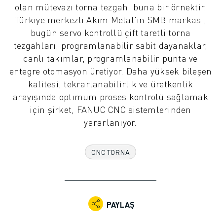
olan mütevazı torna tezgahı buna bir örnektir.
ENDÜSTRIYEL ROBOTLAR
Türkiye merkezli Akim Metal'in SMB markası,
İŞBIRLIKÇI ROBOTLAR
bugün servo kontrollü çift taretli torna
ROBOT YELPAZESI
tezgahları, programlanabilir sabit dayanaklar,
ROBOT KONTROLÖRLERI
canlı takımlar, programlanabilir punta ve
ROBOT AKSESUARLARI
entegre otomasyon üretiyor. Daha yüksek bileşen
ROBOT YAZILIMI
kalitesi, tekrarlanabilirlik ve üretkenlik
SIMÜLASYON YAZILIMI
arayışında optimum proses kontrolü sağlamak
EĞITIM AMAÇLI ROBOTIK ÜRÜNLERI
için şirket, FANUC CNC sistemlerinden
ROBOT OTOMASYONU
yararlanıyor.
ARK KAYNAK ROBOTLARI
EKLEMLI ROBOTLAR
ARC MATE SERISI
CNC TORNA
M-900 SERISI
DELTA ROBOTLAR
GIDA VE TEMIZ ODA ROBOTLARI
BOYA ROBOTLARI
PAYLAŞ
PALETLEME ROBOTLARI