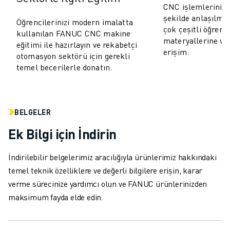
ROBOSHOT ÖNLEYICI BAKIM
CNC işlemlerinin 
ROBOSHOT TOPLAM SAHIP OLMA MALIYETI
şekilde anlaşılma
Öğrencilerinizi modern imalatta
TEL EROZYON MAKINELERI
çok çeşitli öğren
kullanılan FANUC CNC makine
materyallerine ve 
ROBOCUT TEL EROZYON MAKINELERI
eğitimi ile hazırlayın ve rekabetçi
erişim.
ROBOCUT DONANIM
otomasyon sektörü için gerekli
temel becerilerle donatın.
ROBOCUT YAZILIMI
ROBOCUT ÖNLEYICI BAKIM
ROBOCUT SÜRDÜRÜLEBILIRLIK
IIOT ÇÖZÜMLERI
BELGELER
AKILLI FABRIKA ÇÖZÜMLERI
Ek Bilgi için İndirin
ÜRETIM VERIMLILIĞINI ARTIRMAK IÇIN AKILLI FABRIKA ÇÖZÜMLERI (
ÜRÜN KAYDI » FANUC PORTAL
İndirilebilir belgelerimiz aracılığıyla ürünlerimiz hakkındaki
VAKA ÇALIŞMALARI
temel teknik özelliklere ve değerli bilgilere erişin, karar
ÇÖZÜMLER
verme sürecinize yardımcı olun ve FANUC ürünlerinizden
ENDÜSTRILER
maksimum fayda elde edin.
TÜM SEKTÖRLER
HAVACILIK
OTOMOTIV