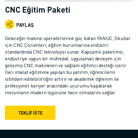
ENDÜSTRIYEL ROBOTLAR
CNC Eğitim Paketi
İŞBIRLIKÇI ROBOTLAR
ROBOT YELPAZESI
PAYLAŞ
ROBOT KONTROLÖRLERI
ROBOT AKSESUARLARI
Geleceğin makine operatörlerine güç katan FANUC, Okullar
ROBOT YAZILIMI
için CNC Çözümleri, eğitim kurumlarına endüstri
standardında CNC teknolojisi sunar. Kapsamlı paketimiz,
SIMÜLASYON YAZILIMI
endüstriye uygun bir müfredat, uygulamalı deneyim için
EĞITIM AMAÇLI ROBOTIK ÜRÜNLERI
gelişmiş CNC makineleri ve sağlam eğitimci desteği içerir.
ROBOT OTOMASYONU
İleri imalat eğitimine yapılan bu yatırım, öğrencilerin
ARK KAYNAK ROBOTLARI
istihdam edilebilirliğini artırır ve akademik öğrenim ile
EKLEMLI ROBOTLAR
profesyonel kariyer arasındaki uçurumu kapatarak
ARC MATE SERISI
mezunların modern işgücüne hazır olmalarını sağlar.
M-900 SERISI
DELTA ROBOTLAR
TEKLİF İSTE
GIDA VE TEMIZ ODA ROBOTLARI
BOYA ROBOTLARI
PALETLEME ROBOTLARI