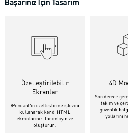
Başarınız İçin Tasarım
ELEKTRIKLI ARAÇLAR
ELEKTRONIK
YIYECEK VE IÇECEK
MEDIKAL
PLASTIK
DEPOLAMA, LOJISTIK, SEVKIYAT
UYGULAMALAR
TÜM UYGULAMALAR
5 EKSEN IŞLEME
ARK KAYNAĞI
Özelleştirilebilir
4D Mod
BIRLEŞTIRME
Ekranlar
CNC TAŞLAMA
Son derece gerçekç
CNC FREZELEME
takım ve çerçev
𝑖Pendant'ın özelleştirme işlevini
CNC TORNA
güvenlik bölgele
kullanarak kendi HTML
YÜKSEK HIZLI DELME VE KILAVUZ ÇEKME
yollarını haya
ekranlarınızı tanımlayın ve
ENJEKSIYON
oluşturun.
MAKINE BESLEME