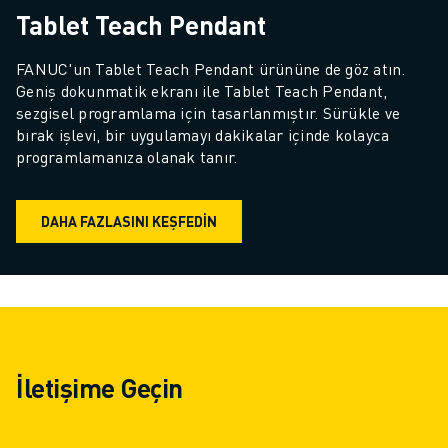
FANUC AKADEMI
Tablet Teach Pendant
ENDÜSTRILER IÇIN ÇÖZÜMLER
EĞITIM IÇIN ÇÖZÜMLER
FANUC'un Tablet Teach Pendant ürününe de göz atın. 
WORLDSKILLS & GENÇ YETENEKLER
Geniş dokunmatik ekranı ile Tablet Teach Pendant, 
sezgisel programlama için tasarlanmıştır. Sürükle ve 
HABERLER & MEDYA
bırak işlevi, bir uygulamayı dakikalar içinde kolayca 
HABERLER & MEDYA
programlamanıza olanak tanır.
ETKINLIKLER
EĞITIM ETKINLIKLERI
FANUC HAKKINDA
DAHA FAZLASINI KEŞFEDIN
FANUC HAKKINDA
AVRUPA'DA FANUC
LOKASYONLARIMIZ
SÜRDÜRÜLEBILIRLIK
KARIYER
FANUC ILE GELECEĞINIZI ŞEKILLENDIRIN
İletişime Geçin
BIZE KATILIN » KARIYER PORTALI
İLETIŞIM