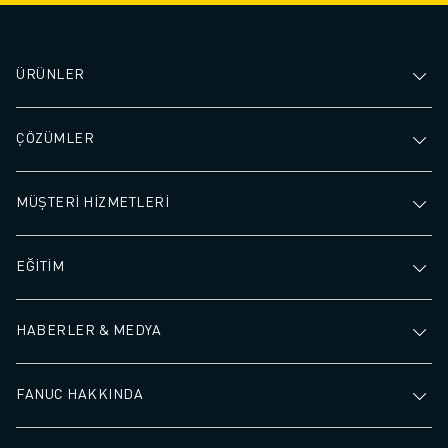
İLETIŞIM
LOKASYONLAR
KÜNYE
ÜRÜNLER
ÇÖZÜMLER
MÜŞTERİ HİZMETLERİ
EĞİTİM
HABERLER & MEDYA
FANUC HAKKINDA