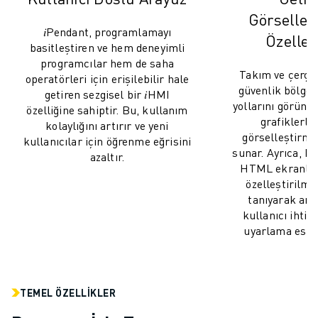
ROBOSHOT ÖNLEYICI BAKIM
Görselleş
ROBOSHOT TOPLAM SAHIP OLMA MALIYETI
𝑖Pendant, programlamayı
TEL EROZYON MAKINELERI
Özelleş
basitleştiren ve hem deneyimli
ROBOCUT TEL EROZYON MAKINELERI
programcılar hem de saha
Takım ve çerçev
ROBOCUT DONANIM
operatörleri için erişilebilir hale
güvenlik bölgele
ROBOCUT YAZILIMI
getiren sezgisel bir 𝑖HMI
yollarını görünt
özelliğine sahiptir. Bu, kullanım
ROBOCUT ÖNLEYICI BAKIM
grafiklerle
kolaylığını artırır ve yeni
ROBOCUT SÜRDÜRÜLEBILIRLIK
görselleştirme
kullanıcılar için öğrenme eğrisini
IIOT ÇÖZÜMLERI
sunar. Ayrıca, ku
azaltır.
AKILLI FABRIKA ÇÖZÜMLERI
HTML ekranlar
özelleştirilme
ÜRETIM VERIMLILIĞINI ARTIRMAK IÇIN AKILLI FABRIKA ÇÖZÜMLERI (
tanıyarak aray
ÜRÜN KAYDI » FANUC PORTAL
kullanıcı ihtiy
VAKA ÇALIŞMALARI
uyarlama esnek
ÇÖZÜMLER
ENDÜSTRILER
TÜM SEKTÖRLER
TEMEL ÖZELLIKLER
HAVACILIK
OTOMOTIV