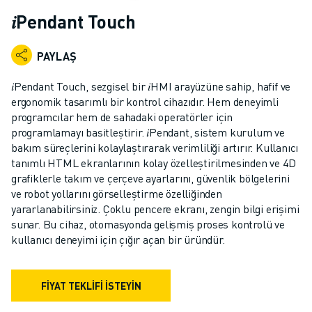
ENDÜSTRIYEL ROBOTLAR
𝑖Pendant Touch
İŞBIRLIKÇI ROBOTLAR
ROBOT YELPAZESI
PAYLAŞ
ROBOT KONTROLÖRLERI
ROBOT AKSESUARLARI
𝑖Pendant Touch, sezgisel bir 𝑖HMI arayüzüne sahip, hafif ve
ROBOT YAZILIMI
ergonomik tasarımlı bir kontrol cihazıdır. Hem deneyimli
programcılar hem de sahadaki operatörler için
SIMÜLASYON YAZILIMI
programlamayı basitleştirir. 𝑖Pendant, sistem kurulum ve
EĞITIM AMAÇLI ROBOTIK ÜRÜNLERI
bakım süreçlerini kolaylaştırarak verimliliği artırır. Kullanıcı
ROBOT OTOMASYONU
tanımlı HTML ekranlarının kolay özelleştirilmesinden ve 4D
ARK KAYNAK ROBOTLARI
grafiklerle takım ve çerçeve ayarlarını, güvenlik bölgelerini
EKLEMLI ROBOTLAR
ve robot yollarını görselleştirme özelliğinden
ARC MATE SERISI
yararlanabilirsiniz. Çoklu pencere ekranı, zengin bilgi erişimi
sunar. Bu cihaz, otomasyonda gelişmiş proses kontrolü ve
M-900 SERISI
kullanıcı deneyimi için çığır açan bir üründür.
DELTA ROBOTLAR
GIDA VE TEMIZ ODA ROBOTLARI
BOYA ROBOTLARI
FIYAT TEKLIFI ISTEYIN
PALETLEME ROBOTLARI