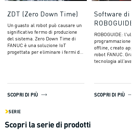
ZDT (Zero Down Time)
Software di 
ROBOGUIDE
Un guasto al robot può causare un
significativo fermo di produzione
ROBOGUIDE: l'ulti
del sistema. Zero Down Time di
programmazione e 
FANUC è una soluzione IoT
offline, creato app
progettata per eliminare i fermi di
robot FANUC. Grazi
produzione imprevisti e migliorare
tecnologia all'avan
l...
ROBOGUIDE consent
creare, p...
SCOPRI DI PIÙ
SCOPRI DI PIÙ
SERIE
Scopri la serie di prodotti