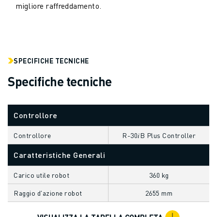
migliore raffreddamento.
ELETTRONICA
FOOD & BEVERAGE
MEDICALE
PLASTICA
MAGAZZINAGGIO, LOGISTICA, SPEDIZIONI E PACCHI
SPECIFICHE TECNICHE
APPLICAZIONI
Specifiche tecniche
TUTTE LE APPLICAZIONI
MACCHINE A 5 ASSI
SALDATURA AD ARCO
Controllore
ASSEMBLAGGIO
Controllore
R-30𝑖B Plus Controller
RETTIFICA CNC
FRESATURA CNC
Caratteristiche Generali
TORNITURA CNC
FORATURA E MASCHIATURA AD ALTA VELOCITÀ
Carico utile robot
360 kg
STAMPAGGIO A INIEZIONE
Raggio d'azione robot
2655 mm
ASSERVIMENTO MACCHINA
MOVIMENTAZIONE DEI MATERIALI