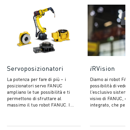
Servoposizionatori
𝑖RVision
La potenza per fare di più – i
Diamo ai robot FA
posizionatori servo FANUC
possibilità di vedere
ampliano le tue possibilità e ti
l'esclusivo sistema
permettono di sfruttare al
visivo di FANUC, 
massimo il tuo robot FANUC. I
integrato, che perm
modelli coprono una gamma di
FANUC di vedere - 
portate fino a 9000 k...
produzion...