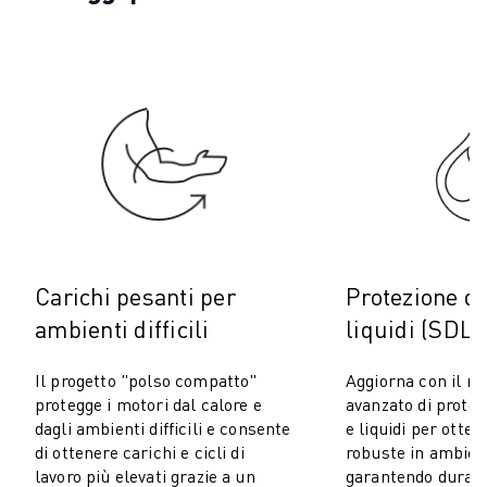
COSTO TOTALE DI PROPRIETÀ ROBOSHOT
MACCHINE PER ELETTROEROSIONE A FILO
ROBOCUT MACCHINE PER ELETTROEROSIONE A FILO
ROBOCUT HARDWARE
SOFTWARE ROBOCUT
MANUTENZIONE PREVENTIVA DI ROBOCUT
SOSTENIBILITÀ DI ROBOCUT
SOLUZIONI IIOT
SOLUZIONI PER FABBRICHE INTELLIGENTI
SOLUZIONI DI FABBRICA INTELLIGENTI PER AUMENTARE L'EFFICIEN
REGISTRAZIONE DEI PRODOTTI " PORTALE FANUC
Carichi pesanti per
Protezione da
CASI DI SUCCESSO
ambienti difficili
liquidi (SDLP
SOLUZIONI
SETTORI
Il progetto "polso compatto"
Aggiorna con il n
TUTTI I SETTORI
protegge i motori dal calore e
avanzato di protez
AEROSPAZIALE
dagli ambienti difficili e consente
e liquidi per otten
di ottenere carichi e cicli di
robuste in ambienti
AUTOMOTIVE
lavoro più elevati grazie a un
garantendo durata e
VEICOLI ELETTRICI