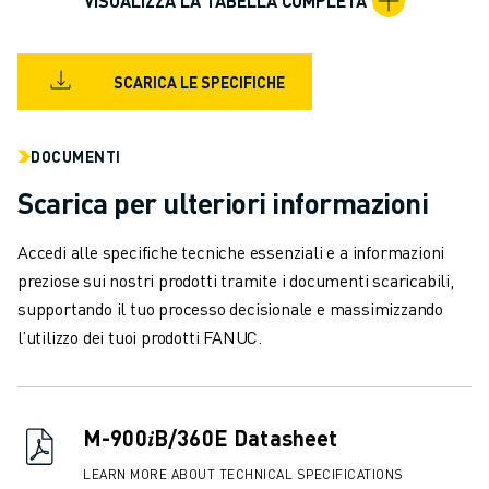
VISUALIZZA LA TABELLA COMPLETA
VERNICIATURA
PALLETTIZZAZIONE
SALDATURA A PUNTI
SCARICA LE SPECIFICHE
ISPEZIONE VISIVA
ELETTROEROSIONE A FILO
DOCUMENTI
CASI DI SUCCESSO
SERVIZIO CLIENTI
Scarica per ulteriori informazioni
ASSISTENZA CLIENTI
FANUC PLANS
Accedi alle specifiche tecniche essenziali e a informazioni
ASSISTENZA SUL CAMPO E MANUTENZIONE
preziose sui nostri prodotti tramite i documenti scaricabili,
ASSISTENZA TECNICA REMOTA
supportando il tuo processo decisionale e massimizzando
RICAMBI
l’utilizzo dei tuoi prodotti FANUC.
RIGENERAZIONE
STRUMENTI DI SERVICE DIGITALI
E-STORE
M-900𝑖B/360E Datasheet
CENTRO DOWNLOAD " MYFANUC
TRAINING & EDUCATION
LEARN MORE ABOUT TECHNICAL SPECIFICATIONS