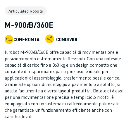
ROBOT INDUSTRIALI
Articulated Robots
GAMMA ROBOTICA
CONTROLLER PER ROBOT
M-900𝑖B/360E
ACCESSORI PER ROBOT
SOFTWARE ROBOTICO
CONFRONTA
CONDIVIDI
SOFTWARE DI SIMULAZIONE
PRODOTTI DI ROBOTICA PER EDUCATION
Il robot M-900𝑖B/360E offre capacità di movimentazione e
AUTOMAZIONE ROBOTICA
posizionamento estremamente flessibili. Con una notevole
ROBOT DI SALDATURA AD ARCO
capacità di carico fino a 360 kg e un design compatto che
consente di risparmiare spazio prezioso, è ideale per
ROBOT ANTROPOMORFI
applicazioni di assemblaggio, trasferimento pezzi e carico.
SERIE ARC MATE
Grazie alle opzioni di montaggio a pavimento o a soffitto, si
SERIE M-900
adatta facilmente a diversi layout produttivi. Dotato di 6 assi
ROBOT DELTA
per una movimentazione precisa e tempi ciclo ridotti, è
ROBOT PER ALIMENTI E CAMERE BIANCHE
equipaggiato con un sistema di raffreddamento potenziato
che garantisce un funzionamento efficiente anche con
ROBOT PER LA VERNICIATURA
carichi elevati.
ROBOT PER LA PALLETTIZZAZIONE
ROBOT SCARA