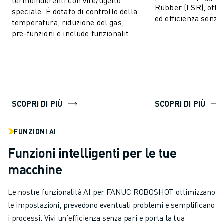
termoindurenti con vite/ugello
Rubber (LSR), offr
speciale. È dotato di controllo della
ed efficienza senza
temperatura, riduzione del gas,
vasta gamma di pro
pre-funzioni e include funzionalità
p...
AI per la stabilità del processo e il
c...
SCOPRI DI PIÙ
SCOPRI DI PIÙ
FUNZIONI AI
Funzioni intelligenti per le tue
macchine
Le nostre funzionalità AI per FANUC ROBOSHOT ottimizzano
le impostazioni, prevedono eventuali problemi e semplificano
i processi. Vivi un’efficienza senza pari e porta la tua