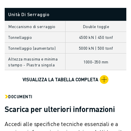
FANUC ACADEMY
SOLUZIONI PER L’INDUSTRIA
Unità Di Serraggio
SOLUZIONI PER EDUCATION
WORLDSKILLS E GIOVANI TALENTI
Meccanismo di serraggio
Double toggle
NOTIZIE E MEDIA
Tonnellaggio
4500 kN | 450 tonf
NOTIZIE E MEDIA
Tonnellaggio (aumentato)
5000 kN | 500 tonf
EVENTI
GIORNATE PORTE APERTE
Altezza massima e minima
1000-350 mm
EVENTI FORMATIVI
stampo - Piastra singola
INFORMAZIONI SU FANUC
INFORMAZIONI SU FANUC
VISUALIZZA LA TABELLA COMPLETA
FANUC IN EUROPA
LE NOSTRE SEDI
DOCUMENTI
SOSTENIBILITÀ
Scarica per ulteriori informazioni
CARRIERA
DAI FORMA AL TUO FUTURO CON FANUC
Accedi alle specifiche tecniche essenziali e a
UNISCITI A NOI " CAREER PORTAL