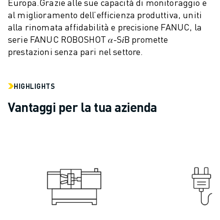
Europa.
Grazie alle sue capacità di monitoraggio e
ELETTRONICA
al miglioramento dell’efficienza produttiva, uniti
FOOD & BEVERAGE
alla rinomata affidabilità e precisione FANUC, la
MEDICALE
serie FANUC ROBOSHOT 𝛼-S𝑖B promette
PLASTICA
prestazioni senza pari nel settore.
MAGAZZINAGGIO, LOGISTICA, SPEDIZIONI E PACCHI
APPLICAZIONI
HIGHLIGHTS
TUTTE LE APPLICAZIONI
MACCHINE A 5 ASSI
Vantaggi per la tua azienda
SALDATURA AD ARCO
ASSEMBLAGGIO
RETTIFICA CNC
FRESATURA CNC
TORNITURA CNC
FORATURA E MASCHIATURA AD ALTA VELOCITÀ
STAMPAGGIO A INIEZIONE
ASSERVIMENTO MACCHINA
MOVIMENTAZIONE DEI MATERIALI