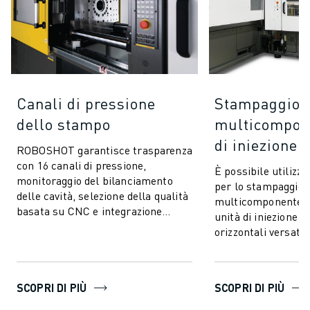
Canali di pressione
Stampaggio
dello stampo
multicompone
di iniezione 
ROBOSHOT garantisce trasparenza
con 16 canali di pressione,
È possibile utiliz
monitoraggio del bilanciamento
per lo stampaggio a
delle cavità, selezione della qualità
multicomponente 
basata su CNC e integrazione
unità di iniezione ve
perfetta. Comunica e si collega a
orizzontali versatili
quals...
integrare. Questa t
stampaggio av...
SCOPRI DI PIÙ
SCOPRI DI PIÙ