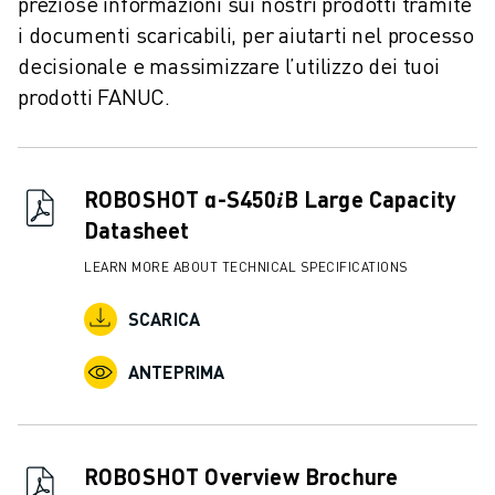
preziose informazioni sui nostri prodotti tramite
CONTATTACI
i documenti scaricabili, per aiutarti nel processo
CONTATTI
FILIALI
decisionale e massimizzare l’utilizzo dei tuoi
NOTE LEGALI
prodotti FANUC.
ROBOSHOT α-S450𝑖B Large Capacity
Datasheet
LEARN MORE ABOUT TECHNICAL SPECIFICATIONS
SCARICA
ANTEPRIMA
ROBOSHOT Overview Brochure