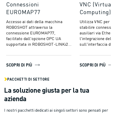
Connessioni
VNC (Virtual
EUROMAP77
Computing)
Accesso ai dati della macchina
Utilizza VNC per 
ROBOSHOT attraverso la
stabilire connession
connessione EUROMAP77,
ausiliari via Ethern
facilitato dall'opzione OPC UA
l'integrazione del
supportata in ROBOSHOT-LINK𝑖2.
sull'interfaccia del
Consente lo scambio di dati di
ROBOSHOT.
monitoraggio della qualità ...
SCOPRI DI PIÙ
SCOPRI DI PIÙ
PACCHETTI DI SETTORE
La soluzione giusta per la tua
azienda
I nostri pacchetti dedicati ai singoli settori sono pensati per