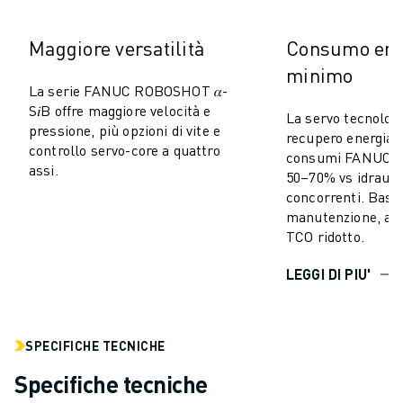
VERNICIATURA
PALLETTIZZAZIONE
Maggiore versatilità
Consumo ene
SALDATURA A PUNTI
minimo
ISPEZIONE VISIVA
La serie FANUC ROBOSHOT 𝛼-
ELETTROEROSIONE A FILO
S𝑖B offre maggiore velocità e
La servo tecnolog
pressione, più opzioni di vite e
CASI DI SUCCESSO
recupero energia r
controllo servo-core a quattro
SERVIZIO CLIENTI
consumi FANUC 
assi.
50–70% vs idrauli
ASSISTENZA CLIENTI
concorrenti. Bass
FANUC PLANS
manutenzione, alta
ASSISTENZA SUL CAMPO E MANUTENZIONE
TCO ridotto.
ASSISTENZA TECNICA REMOTA
RICAMBI
LEGGI DI PIU'
RIGENERAZIONE
STRUMENTI DI SERVICE DIGITALI
E-STORE
SPECIFICHE TECNICHE
CENTRO DOWNLOAD " MYFANUC
Specifiche tecniche
TRAINING & EDUCATION