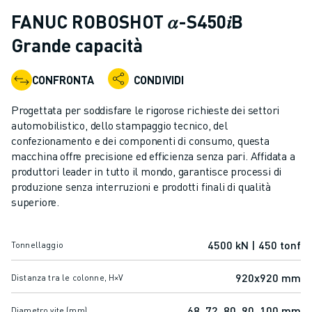
ROBOT INDUSTRIALI
FANUC ROBOSHOT 𝛼-S450𝑖B
GAMMA ROBOTICA
Grande capacità
CONTROLLER PER ROBOT
ACCESSORI PER ROBOT
CONFRONTA
CONDIVIDI
SOFTWARE ROBOTICO
SOFTWARE DI SIMULAZIONE
Progettata per soddisfare le rigorose richieste dei settori
PRODOTTI DI ROBOTICA PER EDUCATION
automobilistico, dello stampaggio tecnico, del
AUTOMAZIONE ROBOTICA
confezionamento e dei componenti di consumo, questa
ROBOT DI SALDATURA AD ARCO
macchina offre precisione ed efficienza senza pari. Affidata a
produttori leader in tutto il mondo, garantisce processi di
ROBOT ANTROPOMORFI
produzione senza interruzioni e prodotti finali di qualità
SERIE ARC MATE
superiore.
SERIE M-900
ROBOT DELTA
ROBOT PER ALIMENTI E CAMERE BIANCHE
4500 kN | 450 tonf
Tonnellaggio
ROBOT PER LA VERNICIATURA
920x920 mm
Distanza tra le colonne, H×V
ROBOT PER LA PALLETTIZZAZIONE
ROBOT SCARA
68, 72, 80, 90, 100 mm
Diametro vite (mm)