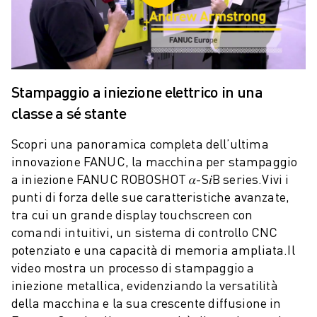
COSTO TOTALE DI PROPRIETÀ ROBOSHOT
MACCHINE PER ELETTROEROSIONE A FILO
ROBOCUT MACCHINE PER ELETTROEROSIONE A FILO
ROBOCUT HARDWARE
SOFTWARE ROBOCUT
Stampaggio a iniezione elettrico in una
MANUTENZIONE PREVENTIVA DI ROBOCUT
classe a sé stante
SOSTENIBILITÀ DI ROBOCUT
SOLUZIONI IIOT
Scopri una panoramica completa dell’ultima
SOLUZIONI PER FABBRICHE INTELLIGENTI
innovazione FANUC, la macchina per stampaggio
SOLUZIONI DI FABBRICA INTELLIGENTI PER AUMENTARE L'EFFICIEN
a iniezione FANUC ROBOSHOT 𝛼-S𝑖B series.
Vivi i
REGISTRAZIONE DEI PRODOTTI " PORTALE FANUC
punti di forza delle sue caratteristiche avanzate,
CASI DI SUCCESSO
tra cui un grande display touchscreen con
SOLUZIONI
comandi intuitivi, un sistema di controllo CNC
SETTORI
potenziato e una capacità di memoria ampliata.
Il
TUTTI I SETTORI
video mostra un processo di stampaggio a
AEROSPAZIALE
iniezione metallica, evidenziando la versatilità
AUTOMOTIVE
della macchina e la sua crescente diffusione in
VEICOLI ELETTRICI