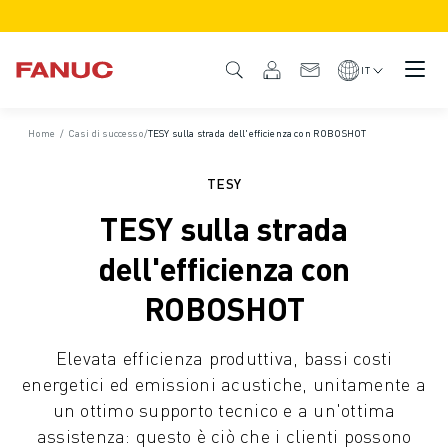
PRODOTTI
DESCRIZIONE DEL PRODOTTO
IT
CNC E AZIONAMENTI
TROVA CNC
Home
/
Casi di successo
/
TESY sulla strada dell'efficienza con ROBOSHOT
SISTEMI CNC
AZIONAMENTI
TESY
SISTEMA I/O
TESY sulla strada
FUNZIONI/OPZIONI DEL CNC
PERSONALIZZAZIONE DEL PRODOTTO
dell'efficienza con
SIMULAZIONE - SOLUZIONI DIGITAL TWIN
ROBOSHOT
SOSTENIBILITÀ MACCHINE CNC
PRODOTTI EDUCATIONAL CNC
Elevata efficienza produttiva, bassi costi
SOLUZIONI RETROFIT
energetici ed emissioni acustiche, unitamente a
MODELLI CNC AVANZATI
un ottimo supporto tecnico e a un'ottima
ROBOT
assistenza: questo è ciò che i clienti possono
TROVA ROBOT