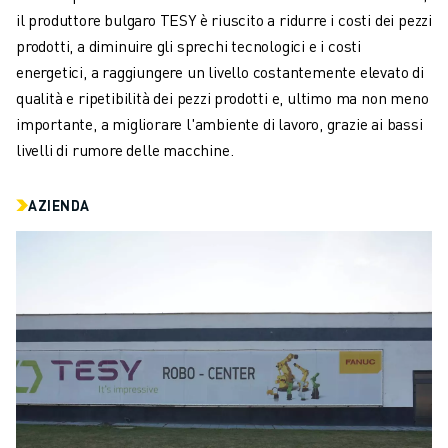
FANUC ACADEMY
il produttore bulgaro TESY è riuscito a ridurre i costi dei pezzi
SOLUZIONI PER L’INDUSTRIA
prodotti, a diminuire gli sprechi tecnologici e i costi
SOLUZIONI PER EDUCATION
energetici, a raggiungere un livello costantemente elevato di
WORLDSKILLS E GIOVANI TALENTI
qualità e ripetibilità dei pezzi prodotti e, ultimo ma non meno
NOTIZIE E MEDIA
importante, a migliorare l'ambiente di lavoro, grazie ai bassi
NOTIZIE E MEDIA
livelli di rumore delle macchine.
EVENTI
GIORNATE PORTE APERTE
AZIENDA
EVENTI FORMATIVI
INFORMAZIONI SU FANUC
INFORMAZIONI SU FANUC
FANUC IN EUROPA
LE NOSTRE SEDI
SOSTENIBILITÀ
CARRIERA
DAI FORMA AL TUO FUTURO CON FANUC
UNISCITI A NOI " CAREER PORTAL