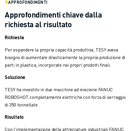
APPROFONDIMENTI
VERNICIATURA
PALLETTIZZAZIONE
Approfondimenti chiave dalla
SALDATURA A PUNTI
richiesta al risultato
ISPEZIONE VISIVA
ELETTROEROSIONE A FILO
Richiesta
CASI DI SUCCESSO
Per espandere la propria capacità produttiva, TESY aveva
SERVIZIO CLIENTI
bisogno di aumentare drasticamente la propria produzione di
ASSISTENZA CLIENTI
parti in plastica, incorporate nei propri prodotti finali.
FANUC PLANS
ASSISTENZA SUL CAMPO E MANUTENZIONE
Soluzione
ASSISTENZA TECNICA REMOTA
RICAMBI
TESY ha investito in due macchine ad iniezione FANUC
RIGENERAZIONE
ROBOSHOT completamente elettriche con forza di serraggio
STRUMENTI DI SERVICE DIGITALI
di 350 tonnellate.
E-STORE
Risultato
CENTRO DOWNLOAD " MYFANUC
TRAINING & EDUCATION
Con l'implementazione delle attrezzature industriali FANUC,