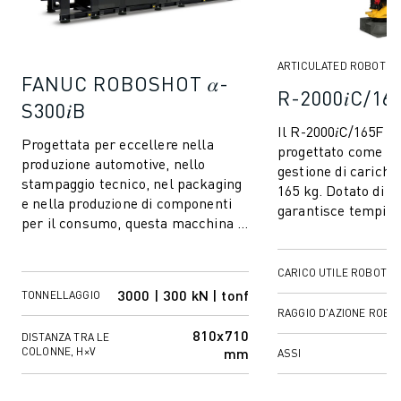
ARTICULATED ROBOTS
FANUC ROBOSHOT 𝛼-
R-2000𝑖C/16
S300𝑖B
Il R-2000𝑖C/165F è 
Progettata per eccellere nella
progettato come un 
produzione automotive, nello
gestione di carichi 
stampaggio tecnico, nel packaging
165 kg. Dotato di un
e nella produzione di componenti
garantisce tempi ci
per il consumo, questa macchina è
per operazioni effi..
un vero esempio di ingegneria di
pre...
CARICO UTILE ROBOT
3000 | 300 kN | tonf
TONNELLAGGIO
RAGGIO D'AZIONE ROBO
810x710
DISTANZA TRA LE
mm
COLONNE, H×V
ASSI