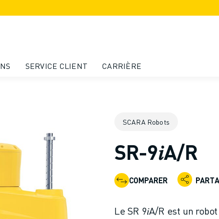
ONS
SERVICE CLIENT
CARRIÈRE
SCARA Robots
SR-9𝑖A/R
COMPARER
PART
Le SR 9𝑖A/R est un rob