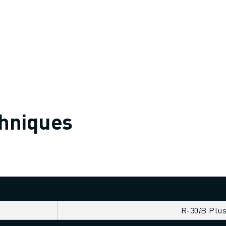
chniques
R-30𝑖B Plu