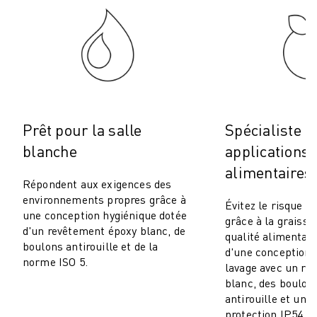
MANUTENTION
PEINTURE
PALETTISATION
SOUDAGE PAR POINTS
INSPECTION DE LA VISION
DÉCOUPAGE PAR FIL EDM
TÉMOIGNAGES
Prêt pour la salle
Spécialiste d
SERVICE CLIENTÈLE
blanche
applications
SERVICE CLIENTÈLE
alimentaires
FANUC PLANS
Répondent aux exigences des
TERRAIN ET MAINTENANCE
environnements propres grâce à
Évitez le risque d
SUPPORT TECHNIQUE À DISTANCE
une conception hygiénique dotée
grâce à la graiss
d'un revêtement époxy blanc, de
PIÈCES DE RECHANGE
qualité alimentair
boulons antirouille et de la
REMISE À NEUF
d'une conception 
norme ISO 5.
lavage avec un re
OUTILS DE SERVICE NUMÉRIQUE
blanc, des boulon
CENTRE DE TÉLÉCHARGEMENT " MYFANUC
antirouille et un i
FORMATION ET ÉDUCATION
protection IP54.