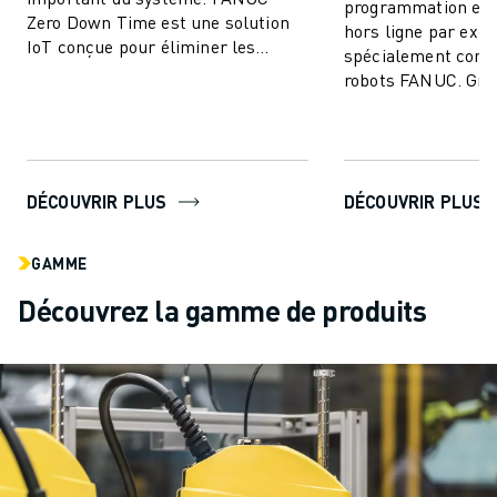
programmation et 
Zero Down Time est une solution
hors ligne par exce
IoT conçue pour éliminer les
spécialement conç
arrêts de production imprévus et
robots FANUC. Grâ
améliorer ...
technologie de po
permet aux utilisat
DÉCOUVRIR PLUS
DÉCOUVRIR PLUS
GAMME
Découvrez la gamme de produits