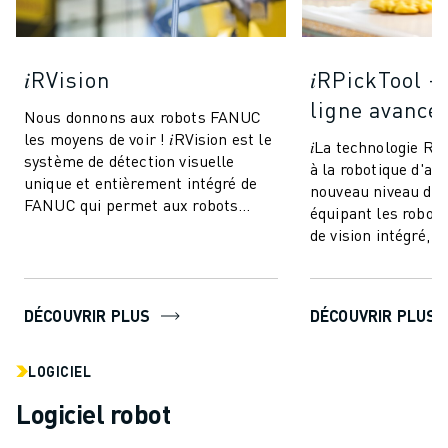
𝑖RVision
𝑖RPickTool -
ligne avancé
Nous donnons aux robots FANUC
les moyens de voir ! 𝑖RVision est le
𝑖La technologie R
système de détection visuelle
à la robotique d'at
unique et entièrement intégré de
nouveau niveau de 
FANUC qui permet aux robots
équipant les robot
FANUC de voir - rendant la
de vision intégré, e
production ...
une sorte de "coord
DÉCOUVRIR PLUS
DÉCOUVRIR PLUS
LOGICIEL
Logiciel robot