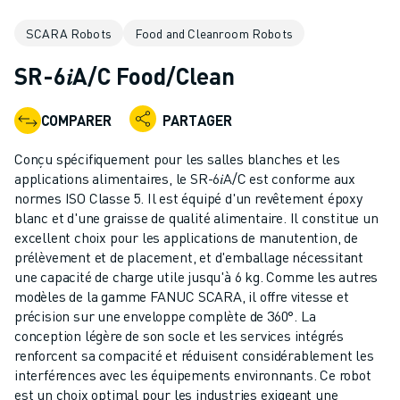
ROBOTS INDUSTRIELS
SCARA Robots
Food and Cleanroom Robots
ROBOTS COLLABORATIFS
GAMME DE ROBOTS
SR-6𝑖A/C Food/Clean
CONTRÔLEURS DE ROBOTS
ACCESSOIRES POUR ROBOTS
COMPARER
PARTAGER
LOGICIEL ROBOT
LOGICIEL DE SIMULATION
Conçu spécifiquement pour les salles blanches et les
PRODUITS DE ROBOTIQUE ÉDUCATIVE
applications alimentaires, le SR-6𝑖A/C est conforme aux
AUTOMATISATION DES ROBOTS
normes ISO Classe 5. Il est équipé d'un revêtement époxy
blanc et d'une graisse de qualité alimentaire. Il constitue un
ROBOTS DE SOUDAGE À L'ARC
excellent choix pour les applications de manutention, de
ROBOTS ARTICULÉS
prélèvement et de placement, et d'emballage nécessitant
SÉRIE ARC MATE
une capacité de charge utile jusqu'à 6 kg. Comme les autres
SÉRIE M-900
modèles de la gamme FANUC SCARA, il offre vitesse et
ROBOTS DELTA
précision sur une enveloppe complète de 360°. La
conception légère de son socle et les services intégrés
ROBOTS POUR L'ALIMENTATION ET LES SALLES BLANCHES
renforcent sa compacité et réduisent considérablement les
ROBOTS DE PEINTURE
interférences avec les équipements environnants. Ce robot
ROBOTS PALETTISEURS
est un choix optimal pour les industries exigeant une