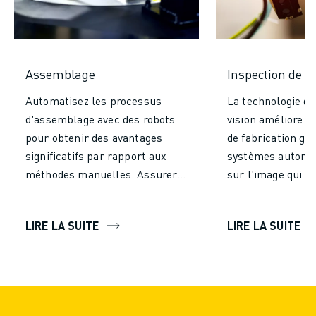
Assemblage
Inspection de la
Automatisez les processus
La technologie d'
d'assemblage avec des robots
vision améliore v
pour obtenir des avantages
de fabrication gr
significatifs par rapport aux
systèmes automa
méthodes manuelles. Assurer
sur l'image qui i
une précision et une cohérence
analysent les obj
inégalées, en réduisant les
précision. Les so
LIRE LA SUITE
LIRE LA SUITE
erreurs et en garantissant une
avancées d'inspec
production de haute qualité.
vision utilisent 
Augmenter la vitesse de
des capteurs et d
production en permettant un
pointe pour captu
fonctionnement continu sans
les images, détec