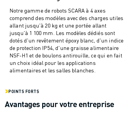
VÉHICULES ÉLECTRIQUES
Notre gamme de robots SCARA à 4 axes
ÉLECTRONIQUE
comprend des modèles avec des charges utiles
ALIMENTATION ET BOISSONS
allant jusqu'à 20 kg et une portée allant
MÉDICAL
jusqu'à 1 100 mm. Les modèles dédiés sont
PLASTIQUES
dotés d'un revêtement époxy blanc, d'un indice
ENTREPOSAGE, LOGISTIQUE, POSTE ET COLIS
de protection IP54, d'une graisse alimentaire
APPLICATIONS
NSF-H1 et de boulons antirouille, ce qui en fait
TOUTES LES APPLICATIONS
un choix idéal pour les applications
USINAGE 5 AXES
alimentaires et les salles blanches.
SOUDAGE À L'ARC
ASSEMBLAGE
POINTS FORTS
RECTIFICATION CNC
FRAISAGE CNC
Avantages pour votre entreprise
TOURNAGE CNC
PERÇAGE ET TARAUDAGE À GRANDE VITESSE
MOULAGE PAR INJECTION
ENTRETIEN DES MACHINES