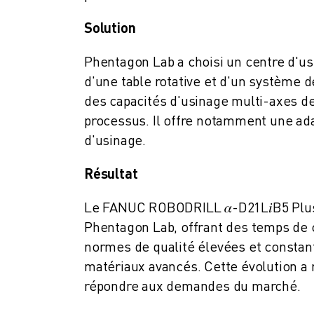
FANUC ACADEMY
SOLUTIONS POUR LES INDUSTRIES
Solution
SOLUTIONS POUR L'ÉDUCATION
Phentagon Lab a choisi un centre d
WORLDSKILLS ET JEUNES TALENTS
d'une table rotative et d'un système 
ÉVÉNEMENTS ÉDUCATIFS
ACTUALITÉS ET MÉDIAS
des capacités d'usinage multi-axes de
ACTUALITÉS ET MÉDIAS
processus. Il offre notamment une ada
EVÉNEMENTS
d'usinage.
ÉVÉNEMENTS ÉDUCATIFS
A PROPOS DE FANUC
Résultat
A PROPOS DE FANUC
Le FANUC ROBODRILL
𝛼
-D21L
𝑖
B5 Plu
FANUC EN EUROPE
Phentagon Lab, offrant des temps de cy
NOS SITES
DÉVELOPPEMENT DURABLE
normes de qualité élevées et constan
CARRIÈRE
matériaux avancés. Cette évolution a r
FAÇONNEZ VOTRE AVENIR AVEC FANUC
répondre aux demandes du marché.
REJOIGNEZ-NOUS