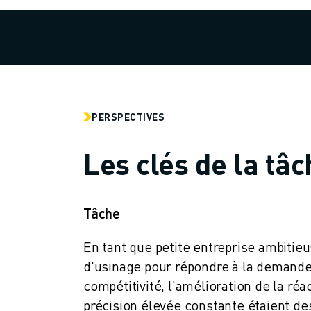
MANUTENTION
PEINTURE
PALETTISATION
SOUDAGE PAR POINTS
INSPECTION DE LA VISION
DÉCOUPAGE PAR FIL EDM
PERSPECTIVES
TÉMOIGNAGES
SERVICE CLIENTÈLE
Les clés de la tâc
SERVICE CLIENTÈLE
FANUC PLANS
TERRAIN ET MAINTENANCE
SUPPORT TECHNIQUE À DISTANCE
Tâche
PIÈCES DE RECHANGE
En tant que petite entreprise ambitie
REMISE À NEUF
OUTILS DE SERVICE NUMÉRIQUE
d'usinage pour répondre à la demande
CENTRE DE TÉLÉCHARGEMENT " MYFANUC
compétitivité, l'amélioration de la réa
FORMATION ET ÉDUCATION
précision élevée constante étaient des