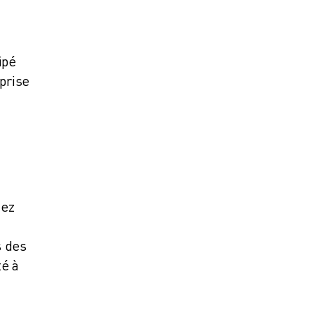
ipé
prise
hez
s des
té à