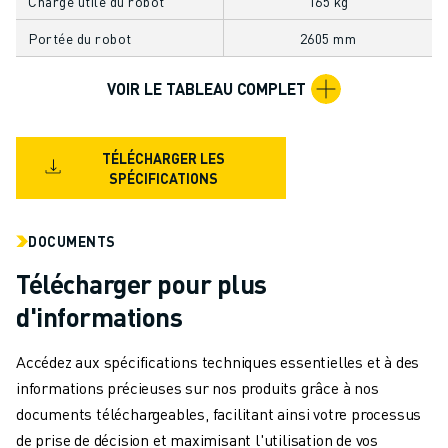
Charge utile du robot
165 kg
MANUTENTION
Portée du robot
2605 mm
PEINTURE
PALETTISATION
VOIR LE TABLEAU COMPLET
SOUDAGE PAR POINTS
INSPECTION DE LA VISION
DÉCOUPAGE PAR FIL EDM
TÉLÉCHARGER LES
TÉMOIGNAGES
SPÉCIFICATIONS
SERVICE CLIENTÈLE
SERVICE CLIENTÈLE
DOCUMENTS
FANUC PLANS
TERRAIN ET MAINTENANCE
Télécharger pour plus
SUPPORT TECHNIQUE À DISTANCE
d'informations
PIÈCES DE RECHANGE
REMISE À NEUF
Accédez aux spécifications techniques essentielles et à des
OUTILS DE SERVICE NUMÉRIQUE
informations précieuses sur nos produits grâce à nos
CENTRE DE TÉLÉCHARGEMENT " MYFANUC
documents téléchargeables, facilitant ainsi votre processus
FORMATION ET ÉDUCATION
de prise de décision et maximisant l'utilisation de vos