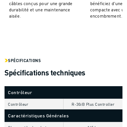
câbles conçus pour une grande
bénéficiez d'une 
VÉHICULES ÉLECTRIQUES
durabilité et une maintenance
compacte avec un 
ÉLECTRONIQUE
aisée.
encombrement.
ALIMENTATION ET BOISSONS
MÉDICAL
PLASTIQUES
ENTREPOSAGE, LOGISTIQUE, POSTE ET COLIS
APPLICATIONS
TOUTES LES APPLICATIONS
SPÉCIFICATIONS
USINAGE 5 AXES
Spécifications techniques
SOUDAGE À L'ARC
ASSEMBLAGE
RECTIFICATION CNC
Contrôleur
FRAISAGE CNC
TOURNAGE CNC
Contrôleur
R-30𝑖B Plus Controller
PERÇAGE ET TARAUDAGE À GRANDE VITESSE
Caractéristiques Générales
MOULAGE PAR INJECTION
ENTRETIEN DES MACHINES