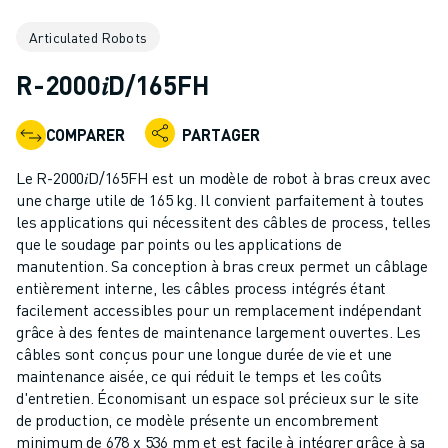
ROBOTS INDUSTRIELS
Articulated Robots
ROBOTS COLLABORATIFS
GAMME DE ROBOTS
R-2000𝑖D/165FH
CONTRÔLEURS DE ROBOTS
ACCESSOIRES POUR ROBOTS
COMPARER
PARTAGER
LOGICIEL ROBOT
LOGICIEL DE SIMULATION
Le R-2000𝑖D/165FH est un modèle de robot à bras creux avec
PRODUITS DE ROBOTIQUE ÉDUCATIVE
une charge utile de 165 kg. Il convient parfaitement à toutes
AUTOMATISATION DES ROBOTS
les applications qui nécessitent des câbles de process, telles
que le soudage par points ou les applications de
ROBOTS DE SOUDAGE À L'ARC
manutention. Sa conception à bras creux permet un câblage
ROBOTS ARTICULÉS
entièrement interne, les câbles process intégrés étant
SÉRIE ARC MATE
facilement accessibles pour un remplacement indépendant
SÉRIE M-900
grâce à des fentes de maintenance largement ouvertes. Les
ROBOTS DELTA
câbles sont conçus pour une longue durée de vie et une
maintenance aisée, ce qui réduit le temps et les coûts
ROBOTS POUR L'ALIMENTATION ET LES SALLES BLANCHES
d'entretien. Économisant un espace sol précieux sur le site
ROBOTS DE PEINTURE
de production, ce modèle présente un encombrement
ROBOTS PALETTISEURS
minimum de 678 x 536 mm et est facile à intégrer grâce à sa