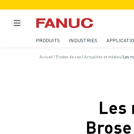
PRODUITS
APERÇU DU PRODUIT
CNC ET SERVOMOTEURS
RECHERCHE DE CNC
PRODUITS
INDUSTRIES
APPLICATI
SYSTÈMES CNC
ENTRAÎNEMENTS
Accueil
/
Études de cas
/
Actualités et médias
/
Les r
SYSTÈME D'E/S
FONCTIONS/OPTIONS DE LA CNC
PERSONNALISATION
SIMULATION - DIGITAL TWIN SOLUTIONS
DURABILITÉ DE LA CNC
PRODUITS ÉDUCATIFS CNC
Les 
SOLUTIONS DE RETROFIT
MODÈLES CNC AVANCÉS
Brose
ROBOTS
RECHERCHE DE ROBOTS