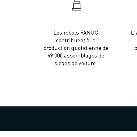
VÉHICULES ÉLECTRIQUES
ÉLECTRONIQUE
ALIMENTATION ET BOISSONS
MÉDICAL
Les robots FANUC
L'
PLASTIQUES
contribuent à la
ENTREPOSAGE, LOGISTIQUE, POSTE ET COLIS
production quotidienne de
p
APPLICATIONS
49 000 assemblages de
TOUTES LES APPLICATIONS
sièges de voiture.
USINAGE 5 AXES
SOUDAGE À L'ARC
ASSEMBLAGE
RECTIFICATION CNC
FRAISAGE CNC
TOURNAGE CNC
PERÇAGE ET TARAUDAGE À GRANDE VITESSE
MOULAGE PAR INJECTION
ENTRETIEN DES MACHINES