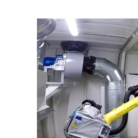
ROBOTS SCARA
CENTRES D'USINAGE CNC COMPACTS
RECHERCHE DE ROBODRILL
ROBODRILL CENTRES D'USINAGE CNC COMPACTS
ROBODRILL MATÉRIEL
LOGICIEL ROBODRILL
ROBODRILL MAINTENANCE PRÉVENTIVE
DURABILITÉ DU ROBODRILL
ROBODRILL ENSEMBLE DE ROBOTS
ROBODRILL KIT PÉDAGOGIQUE
MACHINES DE MOULAGE PAR INJECTION ÉLECTRIQUES
RECHERCHE DE ROBOSHOT
ROBOSHOT MACHINES DE MOULAGE PAR INJECTION ÉLECTRIQUES
ROBOSHOT MATÉRIEL
LOGICIEL ROBOSHOT
DURABILITÉ DU ROBOSHOT
ROBOSHOT ENSEMBLE DE ROBOTS