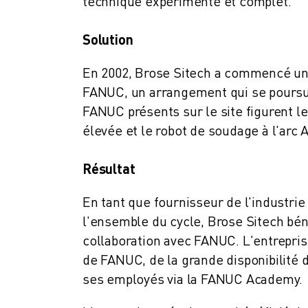
technique expérimenté et complet.
FANUC ACADEMY
SOLUTIONS POUR LES INDUSTRIES
Solution
SOLUTIONS POUR L'ÉDUCATION
WORLDSKILLS ET JEUNES TALENTS
En 2002, Brose Sitech a commencé un p
ÉVÉNEMENTS ÉDUCATIFS
FANUC, un arrangement qui se poursu
ACTUALITÉS ET MÉDIAS
FANUC présents sur le site figurent le
ACTUALITÉS ET MÉDIAS
élevée et le robot de soudage à l'arc A
EVÉNEMENTS
ÉVÉNEMENTS ÉDUCATIFS
Résultat
A PROPOS DE FANUC
A PROPOS DE FANUC
En tant que fournisseur de l'industri
FANUC EN EUROPE
l'ensemble du cycle, Brose Sitech bén
NOS SITES
collaboration avec FANUC. L'entrepri
DÉVELOPPEMENT DURABLE
CARRIÈRE
de FANUC, de la grande disponibilité
FAÇONNEZ VOTRE AVENIR AVEC FANUC
ses employés via la FANUC Academy.
REJOIGNEZ-NOUS