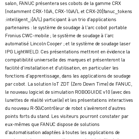
salon, FANUC présentera ses cobots de la gamme CRX
FANUC ACADEMY
(notamment CRX-10
𝑖
A, CRX-10
𝑖
A/L et CRX-20
[fanuc_tokens
SOLUTIONS POUR LES INDUSTRIES
:intelligent_i]
A/L) participant à un trio d'applications
SOLUTIONS POUR L'ÉDUCATION
partenaires : le système de soudage à l'arc cobot portable
WORLDSKILLS ET JEUNES TALENTS
Fronius CWC-mobile ; le système de soudage à l'arc
ÉVÉNEMENTS ÉDUCATIFS
automatisé Lincoln Cooper ; et le système de soudage laser
ACTUALITÉS ET MÉDIAS
IPG LightWELD. Ces présentations mettront en évidence la
ACTUALITÉS ET MÉDIAS
compatibilité universelle des marques et présenteront la
EVÉNEMENTS
facilité d'installation et d'utilisation, en particulier les
ÉVÉNEMENTS ÉDUCATIFS
fonctions d'apprentissage, dans les applications de soudage
A PROPOS DE FANUC
par cobot. La solution IoT ZDT (Zero Down Time) de FANUC,
A PROPOS DE FANUC
le nouveau logiciel de simulation ROBOGUIDE v10 (avec des
FANUC EN EUROPE
lunettes de réalité virtuelle) et les présentations interactives
NOS SITES
du nouveau R-50
𝑖
Contrôleur de robot s'avèreront d'autres
DÉVELOPPEMENT DURABLE
points forts du stand. Les visiteurs pourront constater par
CARRIÈRE
eux-mêmes que FANUC dispose de solutions
FAÇONNEZ VOTRE AVENIR AVEC FANUC
d'automatisation adaptées à toutes les applications de
REJOIGNEZ-NOUS