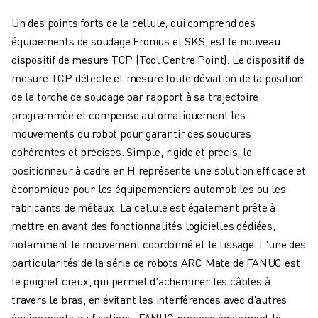
ROBOSHOT MAINTENANCE PRÉVENTIVE
COÛT TOTAL D'UNE ROBOSHOT
Un des points forts de la cellule, qui comprend des
MACHINES D'ÉLECTROÉROSION PAR FIL
équipements de soudage Fronius et SKS, est le nouveau
ROBOCUT MACHINES D'ÉLECTROÉROSION À FIL
dispositif de mesure TCP (Tool Centre Point). Le dispositif de
ROBOCUT MATÉRIEL
mesure TCP détecte et mesure toute déviation de la position
LOGICIEL ROBOCUT
de la torche de soudage par rapport à sa trajectoire
ROBOCUT MAINTENANCE PRÉVENTIVE
programmée et compense automatiquement les
DURABILITÉ DU ROBOCUT
mouvements du robot pour garantir des soudures
SOLUTIONS IIOT
cohérentes et précises. Simple, rigide et précis, le
SOLUTIONS POUR L'USINE INTELLIGENTE
positionneur à cadre en H représente une solution efficace et
DES SOLUTIONS D'USINE INTELLIGENTE POUR AMÉLIORER L'EFFICAC
économique pour les équipementiers automobiles ou les
ENREGISTREMENT DU PRODUIT "
fabricants de métaux. La cellule est également prête à
TÉMOIGNAGES
mettre en avant des fonctionnalités logicielles dédiées,
SOLUTIONS
notamment le mouvement coordonné et le tissage. L'une des
INDUSTRIES
particularités de la série de robots ARC Mate de FANUC est
TOUTES LES INDUSTRIES
le poignet creux, qui permet d'acheminer les câbles à
AÉROSPATIALE
travers le bras, en évitant les interférences avec d'autres
AUTOMOBILE
équipements ou fixations. FANUC propose également le