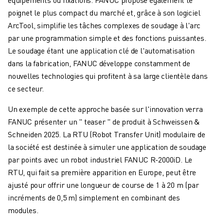
VÉHICULES ÉLECTRIQUES
poignet le plus compact du marché et, grâce à son logiciel
ÉLECTRONIQUE
ArcTool, simplifie les tâches complexes de soudage à l'arc
ALIMENTATION ET BOISSONS
par une programmation simple et des fonctions puissantes.
MÉDICAL
Le soudage étant une application clé de l'automatisation
PLASTIQUES
dans la fabrication, FANUC développe constamment de
ENTREPOSAGE, LOGISTIQUE, POSTE ET COLIS
nouvelles technologies qui profitent à sa large clientèle dans
APPLICATIONS
ce secteur.
TOUTES LES APPLICATIONS
Un exemple de cette approche basée sur l'innovation verra
USINAGE 5 AXES
FANUC présenter un " teaser " de produit à Schweissen &
SOUDAGE À L'ARC
Schneiden 2025. La RTU (Robot Transfer Unit) modulaire de
ASSEMBLAGE
la société est destinée à simuler une application de soudage
RECTIFICATION CNC
par points avec un robot industriel FANUC R-2000iD. Le
FRAISAGE CNC
RTU, qui fait sa première apparition en Europe, peut être
TOURNAGE CNC
ajusté pour offrir une longueur de course de 1 à 20 m (par
PERÇAGE ET TARAUDAGE À GRANDE VITESSE
incréments de 0,5 m) simplement en combinant des
MOULAGE PAR INJECTION
modules.
ENTRETIEN DES MACHINES