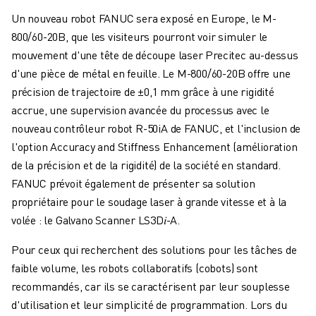
MANUTENTION
Un nouveau robot FANUC sera exposé en Europe, le M-
PEINTURE
800/60-20B, que les visiteurs pourront voir simuler le
PALETTISATION
mouvement d'une tête de découpe laser Precitec au-dessus
SOUDAGE PAR POINTS
d'une pièce de métal en feuille. Le M-800/60-20B offre une
INSPECTION DE LA VISION
précision de trajectoire de ±0,1 mm grâce à une rigidité
DÉCOUPAGE PAR FIL EDM
accrue, une supervision avancée du processus avec le
TÉMOIGNAGES
nouveau contrôleur robot R-50iA de FANUC, et l'inclusion de
SERVICE CLIENTÈLE
l'option Accuracy and Stiffness Enhancement (amélioration
SERVICE CLIENTÈLE
de la précision et de la rigidité) de la société en standard.
FANUC PLANS
FANUC prévoit également de présenter sa solution
TERRAIN ET MAINTENANCE
propriétaire pour le soudage laser à grande vitesse et à la
SUPPORT TECHNIQUE À DISTANCE
volée : le Galvano Scanner LS3D
𝑖
-A.
PIÈCES DE RECHANGE
Pour ceux qui recherchent des solutions pour les tâches de
REMISE À NEUF
faible volume, les robots collaboratifs (cobots) sont
OUTILS DE SERVICE NUMÉRIQUE
recommandés, car ils se caractérisent par leur souplesse
CENTRE DE TÉLÉCHARGEMENT " MYFANUC
d'utilisation et leur simplicité de programmation. Lors du
FORMATION ET ÉDUCATION