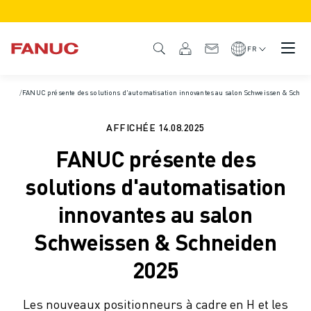
PRODUITS
APERÇU DU PRODUIT
FR
CNC ET SERVOMOTEURS
RECHERCHE DE CNC
Accueil
/
FANUC présente des solutions d'automatisation innovantes au salon Schweissen & Schnei
/
Actualités et médias
SYSTÈMES CNC
ENTRAÎNEMENTS
AFFICHÉE
14.08.2025
SYSTÈME D'E/S
FANUC présente des
FONCTIONS/OPTIONS DE LA CNC
PERSONNALISATION
solutions d'automatisation
SIMULATION - DIGITAL TWIN SOLUTIONS
innovantes au salon
DURABILITÉ DE LA CNC
PRODUITS ÉDUCATIFS CNC
Schweissen & Schneiden
SOLUTIONS DE RETROFIT
2025
MODÈLES CNC AVANCÉS
ROBOTS
RECHERCHE DE ROBOTS
Les nouveaux positionneurs à cadre en H et les