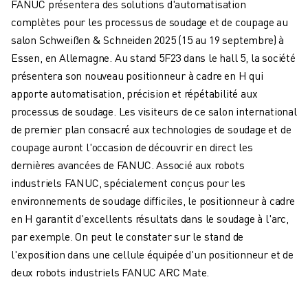
FANUC présentera des solutions d'automatisation
ROBOTS SCARA
complètes pour les processus de soudage et de coupage au
CENTRES D'USINAGE CNC COMPACTS
salon Schweißen & Schneiden 2025 (15 au 19 septembre) à
RECHERCHE DE ROBODRILL
Essen, en Allemagne. Au stand 5F23 dans le hall 5, la société
ROBODRILL CENTRES D'USINAGE CNC COMPACTS
présentera son nouveau positionneur à cadre en H qui
ROBODRILL MATÉRIEL
apporte automatisation, précision et répétabilité aux
LOGICIEL ROBODRILL
processus de soudage. Les visiteurs de ce salon international
ROBODRILL MAINTENANCE PRÉVENTIVE
de premier plan consacré aux technologies de soudage et de
DURABILITÉ DU ROBODRILL
coupage auront l'occasion de découvrir en direct les
ROBODRILL ENSEMBLE DE ROBOTS
dernières avancées de FANUC. Associé aux robots
ROBODRILL KIT PÉDAGOGIQUE
industriels FANUC, spécialement conçus pour les
MACHINES DE MOULAGE PAR INJECTION ÉLECTRIQUES
environnements de soudage difficiles, le positionneur à cadre
RECHERCHE DE ROBOSHOT
en H garantit d'excellents résultats dans le soudage à l'arc,
ROBOSHOT MACHINES DE MOULAGE PAR INJECTION ÉLECTRIQUES
par exemple. On peut le constater sur le stand de
ROBOSHOT MATÉRIEL
l'exposition dans une cellule équipée d'un positionneur et de
LOGICIEL ROBOSHOT
deux robots industriels FANUC ARC Mate.
DURABILITÉ DU ROBOSHOT
ROBOSHOT ENSEMBLE DE ROBOTS