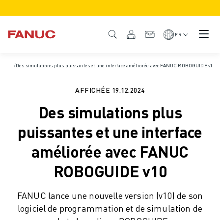
PRODUITS
APERÇU DU PRODUIT
FR
CNC ET SERVOMOTEURS
RECHERCHE DE CNC
Accueil
/
Des simulations plus puissantes et une interface améliorée avec FANUC ROBOGUIDE v10
/
Actualités et médias
/
Actualités et communiqués de presse
/
Communiqués de 
SYSTÈMES CNC
ENTRAÎNEMENTS
AFFICHÉE
19.12.2024
SYSTÈME D'E/S
Des simulations plus
FONCTIONS/OPTIONS DE LA CNC
PERSONNALISATION
puissantes et une interface
SIMULATION - DIGITAL TWIN SOLUTIONS
améliorée avec FANUC
DURABILITÉ DE LA CNC
PRODUITS ÉDUCATIFS CNC
ROBOGUIDE v10
SOLUTIONS DE RETROFIT
MODÈLES CNC AVANCÉS
FANUC lance une nouvelle version (v10) de son
ROBOTS
logiciel de programmation et de simulation de
RECHERCHE DE ROBOTS