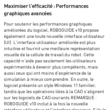
Maximiser l'efficacité : Performances
VÉHICULES ÉLECTRIQUES
ÉLECTRONIQUE
graphiques avancées
ALIMENTATION ET BOISSONS
Pour soutenir les performances graphiques
MÉDICAL
améliorées du logiciel, ROBOGUIDE v10 propose
PLASTIQUES
également une toute nouvelle interface utilisateur
ENTREPOSAGE, LOGISTIQUE, POSTE ET COLIS
(UI). L'interface utilisateur améliorée est plus
APPLICATIONS
intuitive et fournit une meilleure représentation
TOUTES LES APPLICATIONS
visuelle de la cellule de travail du robot. Cette
USINAGE 5 AXES
capacité n'aide pas seulement les utilisateurs
SOUDAGE À L'ARC
expérimentés à devenir plus compétents, mais
ASSEMBLAGE
aussi ceux qui ont moins d'expérience de la
RECTIFICATION CNC
simulation à mieux comprendre. En outre, le
FRAISAGE CNC
logiciel présente un style Windows 11 familier,
TOURNAGE CNC
tandis que les opérations liées à la CAO s'alignent
PERÇAGE ET TARAUDAGE À GRANDE VITESSE
sur les logiciels de CAO courants.
REMARQUE :
MOULAGE PAR INJECTION
ROBOGUIDE v10 inclut à la fois la nouvelle
ENTRETIEN DES MACHINES
interface utilisateur et l'interface classique. S'ils le