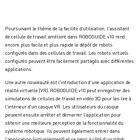
FANUC ACADEMY
SOLUTIONS POUR LES INDUSTRIES
SOLUTIONS POUR L'ÉDUCATION
WORLDSKILLS ET JEUNES TALENTS
Poursuivant le thème de la facilité d'utilisation, l'assistant
ÉVÉNEMENTS ÉDUCATIFS
de cellule de travail amélioré dans ROBOGUIDE v10 rend
ACTUALITÉS ET MÉDIAS
encore plus facile et plus rapide le dépôt de robots
ACTUALITÉS ET MÉDIAS
configurés dans des cellules de travail. Les robots virtuels
EVÉNEMENTS
configurés peuvent être facilement partagés avec différentes
ÉVÉNEMENTS ÉDUCATIFS
applications.
A PROPOS DE FANUC
Une autre nouveauté est l'introduction d'une application de
A PROPOS DE FANUC
réalité virtuelle (VR). ROBOGUIDE v10 peut enregistrer des
FANUC EN EUROPE
simulations de cellules de travail en vidéo 3D pour les lire à
NOS SITES
l'intérieur d'un casque VR. Les utilisateurs du casque
DÉVELOPPEMENT DURABLE
peuvent ensuite arrêter et démarrer l'application pour
CARRIÈRE
obtenir une meilleure perception de la fonctionnalité du
FAÇONNEZ VOTRE AVENIR AVEC FANUC
système robotique. Ils peuvent également entrer dans
REJOIGNEZ-NOUS
l'application (virtuellement) et se tenir à côté d'un robot