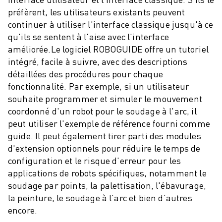
MANUTENTION
préfèrent, les utilisateurs existants peuvent
PEINTURE
continuer à utiliser l'interface classique jusqu'à ce
PALETTISATION
qu'ils se sentent à l'aise avec l'interface
SOUDAGE PAR POINTS
améliorée.
Le logiciel ROBOGUIDE offre un tutoriel
INSPECTION DE LA VISION
intégré, facile à suivre, avec des descriptions
DÉCOUPAGE PAR FIL EDM
détaillées des procédures pour chaque
TÉMOIGNAGES
fonctionnalité. Par exemple, si un utilisateur
souhaite programmer et simuler le mouvement
SERVICE CLIENTÈLE
coordonné d'un robot pour le soudage à l'arc, il
SERVICE CLIENTÈLE
peut utiliser l'exemple de référence fourni comme
FANUC PLANS
guide. Il peut également tirer parti des modules
TERRAIN ET MAINTENANCE
d'extension optionnels pour réduire le temps de
SUPPORT TECHNIQUE À DISTANCE
configuration et le risque d'erreur pour les
PIÈCES DE RECHANGE
applications de robots spécifiques, notamment le
REMISE À NEUF
soudage par points, la palettisation, l'ébavurage,
OUTILS DE SERVICE NUMÉRIQUE
la peinture, le soudage à l'arc et bien d'autres
CENTRE DE TÉLÉCHARGEMENT " MYFANUC
encore.
FORMATION ET ÉDUCATION