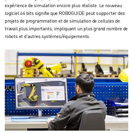
ROBOSHOT MAINTENANCE PRÉVENTIVE
expérience de simulation encore plus réaliste. Le nouveau
COÛT TOTAL D'UNE ROBOSHOT
logiciel 64 bits signifie que ROBOGUIDE peut supporter des
MACHINES D'ÉLECTROÉROSION PAR FIL
projets de programmation et de simulation de cellules de
ROBOCUT MACHINES D'ÉLECTROÉROSION À FIL
travail plus importants, impliquant un plus grand nombre de
ROBOCUT MATÉRIEL
robots et d'autres systèmes/équipements.
LOGICIEL ROBOCUT
ROBOCUT MAINTENANCE PRÉVENTIVE
DURABILITÉ DU ROBOCUT
SOLUTIONS IIOT
SOLUTIONS POUR L'USINE INTELLIGENTE
DES SOLUTIONS D'USINE INTELLIGENTE POUR AMÉLIORER L'EFFICAC
ENREGISTREMENT DU PRODUIT "
TÉMOIGNAGES
SOLUTIONS
INDUSTRIES
TOUTES LES INDUSTRIES
AÉROSPATIALE
AUTOMOBILE