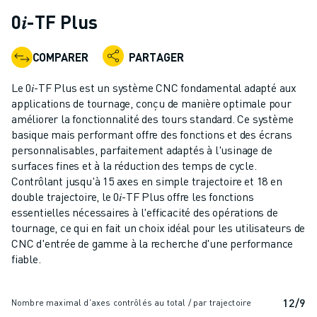
ROBOTS INDUSTRIELS
0𝑖-TF Plus
ROBOTS COLLABORATIFS
GAMME DE ROBOTS
COMPARER
PARTAGER
CONTRÔLEURS DE ROBOTS
ACCESSOIRES POUR ROBOTS
Le 0𝑖-TF Plus est un système CNC fondamental adapté aux
LOGICIEL ROBOT
applications de tournage, conçu de manière optimale pour
améliorer la fonctionnalité des tours standard. Ce système
LOGICIEL DE SIMULATION
basique mais performant offre des fonctions et des écrans
PRODUITS DE ROBOTIQUE ÉDUCATIVE
personnalisables, parfaitement adaptés à l'usinage de
AUTOMATISATION DES ROBOTS
surfaces fines et à la réduction des temps de cycle.
ROBOTS DE SOUDAGE À L'ARC
Contrôlant jusqu'à 15 axes en simple trajectoire et 18 en
ROBOTS ARTICULÉS
double trajectoire, le 0𝑖-TF Plus offre les fonctions
SÉRIE ARC MATE
essentielles nécessaires à l'efficacité des opérations de
tournage, ce qui en fait un choix idéal pour les utilisateurs de
SÉRIE M-900
CNC d'entrée de gamme à la recherche d'une performance
ROBOTS DELTA
fiable.
ROBOTS POUR L'ALIMENTATION ET LES SALLES BLANCHES
ROBOTS DE PEINTURE
12/9
ROBOTS PALETTISEURS
Nombre maximal d'axes contrôlés au total / par trajectoire