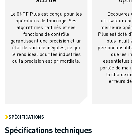
MANUTENTION
PEINTURE
Le 0𝑖-TF Plus est conçu pour les
Découvrez un
opérations de tournage. Ses
utilisateur convi
PALETTISATION
algorithmes raffinés et ses
meilleure opérabi
SOUDAGE PAR POINTS
fonctions de contrôle
Plus est doté d'u
INSPECTION DE LA VISION
garantissent une précision et un
plus intuitive
DÉCOUPAGE PAR FIL EDM
état de surface inégalés, ce qui
personnalisables, 
TÉMOIGNAGES
le rend idéal pour les industries
que les inf
SERVICE CLIENTÈLE
où la précision est primordiale.
essentielles so
portée de main, r
SERVICE CLIENTÈLE
la charge de tr
FANUC PLANS
erreurs de l'
TERRAIN ET MAINTENANCE
SUPPORT TECHNIQUE À DISTANCE
PIÈCES DE RECHANGE
REMISE À NEUF
OUTILS DE SERVICE NUMÉRIQUE
SPÉCIFICATIONS
E-STORE
Spécifications techniques
CENTRE DE TÉLÉCHARGEMENT " MYFANUC