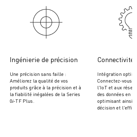
ROBOSHOT MAINTENANCE PRÉVENTIVE
COÛT TOTAL D'UNE ROBOSHOT
MACHINES D'ÉLECTROÉROSION PAR FIL
ROBOCUT MACHINES D'ÉLECTROÉROSION À FIL
ROBOCUT MATÉRIEL
LOGICIEL ROBOCUT
ROBOCUT MAINTENANCE PRÉVENTIVE
DURABILITÉ DU ROBOCUT
Ingénierie de précision
Connectivité 
SOLUTIONS IIOT
SOLUTIONS POUR L'USINE INTELLIGENTE
Une précision sans faille :
Intégration optima
DES SOLUTIONS D'USINE INTELLIGENTE POUR AMÉLIORER L'EFFICAC
Améliorez la qualité de vos
Connectez-vous sa
produits grâce à la précision et à
l'IoT et aux résea
ENREGISTREMENT DU PRODUIT "
la fiabilité inégalées de la Series
des données en te
TÉMOIGNAGES
0𝑖-TF Plus.
optimisant ainsi l
SOLUTIONS
décision et l'effica
INDUSTRIES
TOUTES LES INDUSTRIES
AÉROSPATIALE
AUTOMOBILE