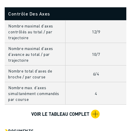
FORMATION ET ÉDUCATION
FANUC ACADEMY
Contrôle Des Axes
SOLUTIONS POUR LES INDUSTRIES
SOLUTIONS POUR L'ÉDUCATION
Nombre maximal d'axes
contrôlés au total / par
12/9
WORLDSKILLS ET JEUNES TALENTS
trajectoire
ÉVÉNEMENTS ÉDUCATIFS
ACTUALITÉS ET MÉDIAS
Nombre maximal d'axes
d'avance au total / par
10/7
ACTUALITÉS ET MÉDIAS
trajectoire
EVÉNEMENTS
Nombre total d'axes de
ÉVÉNEMENTS ÉDUCATIFS
6/4
broche / par course
A PROPOS DE FANUC
A PROPOS DE FANUC
Nombre max. d'axes
simultanément commandés
4
FANUC EN EUROPE
par course
NOS SITES
DÉVELOPPEMENT DURABLE
VOIR LE TABLEAU COMPLET
CARRIÈRE
FAÇONNEZ VOTRE AVENIR AVEC FANUC
DOCUMENTS