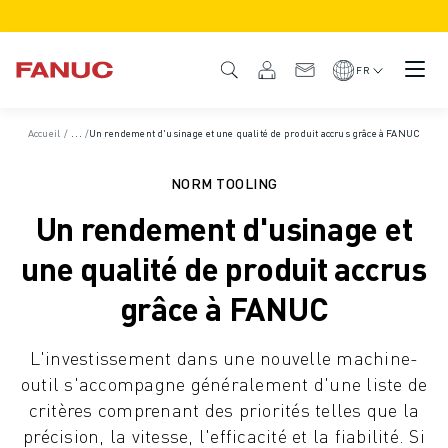
PRODUITS
APERÇU DU PRODUIT
FR
CNC ET SERVOMOTEURS
RECHERCHE DE CNC
Accueil
/
Études de cas
/
Un rendement d'usinage et une qualité de produit accrus grâce à FANUC
SYSTÈMES CNC
ENTRAÎNEMENTS
NORM TOOLING
SYSTÈME D'E/S
Un rendement d'usinage et
FONCTIONS/OPTIONS DE LA CNC
PERSONNALISATION
une qualité de produit accrus
SIMULATION - DIGITAL TWIN SOLUTIONS
grâce à FANUC
DURABILITÉ DE LA CNC
PRODUITS ÉDUCATIFS CNC
L'investissement dans une nouvelle machine-
SOLUTIONS DE RETROFIT
outil s'accompagne généralement d'une liste de
MODÈLES CNC AVANCÉS
critères comprenant des priorités telles que la
ROBOTS
précision, la vitesse, l'efficacité et la fiabilité. Si
RECHERCHE DE ROBOTS