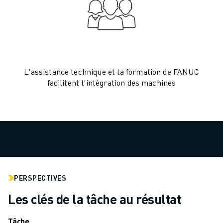
MANUTENTION
PEINTURE
PALETTISATION
SOUDAGE PAR POINTS
INSPECTION DE LA VISION
L'assistance technique et la formation de FANUC
DÉCOUPAGE PAR FIL EDM
facilitent l'intégration des machines
TÉMOIGNAGES
SERVICE CLIENTÈLE
SERVICE CLIENTÈLE
FANUC PLANS
TERRAIN ET MAINTENANCE
SUPPORT TECHNIQUE À DISTANCE
PIÈCES DE RECHANGE
REMISE À NEUF
PERSPECTIVES
OUTILS DE SERVICE NUMÉRIQUE
Les clés de la tâche au résultat
E-STORE
CENTRE DE TÉLÉCHARGEMENT " MYFANUC
Tâche