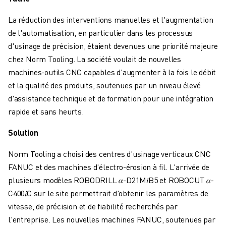
FORMATION ET ÉDUCATION
FANUC ACADEMY
La réduction des interventions manuelles et l'augmentation
SOLUTIONS POUR LES INDUSTRIES
de l'automatisation, en particulier dans les processus
SOLUTIONS POUR L'ÉDUCATION
d'usinage de précision, étaient devenues une priorité majeure
WORLDSKILLS ET JEUNES TALENTS
chez Norm Tooling. La société voulait de nouvelles
ÉVÉNEMENTS ÉDUCATIFS
machines-outils CNC capables d'augmenter à la fois le débit
ACTUALITÉS ET MÉDIAS
et la qualité des produits, soutenues par un niveau élevé
ACTUALITÉS ET MÉDIAS
d'assistance technique et de formation pour une intégration
EVÉNEMENTS
rapide et sans heurts.
ÉVÉNEMENTS ÉDUCATIFS
Solution
A PROPOS DE FANUC
A PROPOS DE FANUC
Norm Tooling a choisi des centres d'usinage verticaux CNC
FANUC EN EUROPE
FANUC et des machines d'électro-érosion à fil. L'arrivée de
NOS SITES
plusieurs modèles ROBODRILL 𝛼-D21M𝑖B5 et ROBOCUT 𝛼-
DÉVELOPPEMENT DURABLE
C400𝑖C sur le site permettrait d'obtenir les paramètres de
CARRIÈRE
vitesse, de précision et de fiabilité recherchés par
FAÇONNEZ VOTRE AVENIR AVEC FANUC
l'entreprise. Les nouvelles machines FANUC, soutenues par