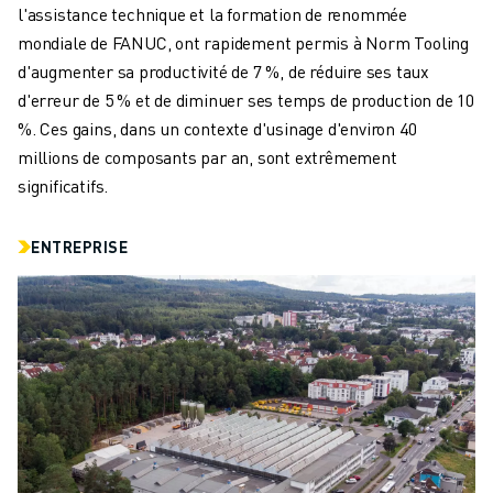
REJOIGNEZ-NOUS
l'assistance technique et la formation de renommée
CONTACT
mondiale de FANUC, ont rapidement permis à Norm Tooling
CONTACT
d'augmenter sa productivité de 7 %, de réduire ses taux
LOCALISATION DES SITES
d'erreur de 5 % et de diminuer ses temps de production de 10
IMPRESSION
%. Ces gains, dans un contexte d'usinage d'environ 40
millions de composants par an, sont extrêmement
significatifs.
ENTREPRISE