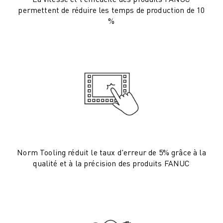
permettent de réduire les temps de production de 10
VÉHICULES ÉLECTRIQUES
%
ÉLECTRONIQUE
ALIMENTATION ET BOISSONS
MÉDICAL
PLASTIQUES
ENTREPOSAGE, LOGISTIQUE, POSTE ET COLIS
APPLICATIONS
TOUTES LES APPLICATIONS
USINAGE 5 AXES
SOUDAGE À L'ARC
ASSEMBLAGE
Norm Tooling réduit le taux d'erreur de 5% grâce à la
RECTIFICATION CNC
qualité et à la précision des produits FANUC
FRAISAGE CNC
TOURNAGE CNC
PERÇAGE ET TARAUDAGE À GRANDE VITESSE
MOULAGE PAR INJECTION
ENTRETIEN DES MACHINES