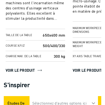
micro-usinage. Cet
machines sont l'incarnation même
pointe établit de 
des centres d'usinage verticaux
en matière de préci
polyvalents. Elles excellent à
polyvalence, ce qui 
stimuler la productivité dans
...
diverses tâches de fraisage et de
perçag...
MAXIMUM WORKPIECE
DIMENSIONS
650x400 mm
TAILLE DE LA TABLE
MAXIMUM WORKPIECE
500/400/330
COURSE X/Y/Z
WEIGHT
300 kg
CHARGE MAX. DE LA TABLE
XY AXIS TABLE TRAVEL
VOIR LE PRODUIT
VOIR LE PRODUIT
S'inspirer
Études De Cas
Sélectionnez d'autres options ici
Applications
Industries