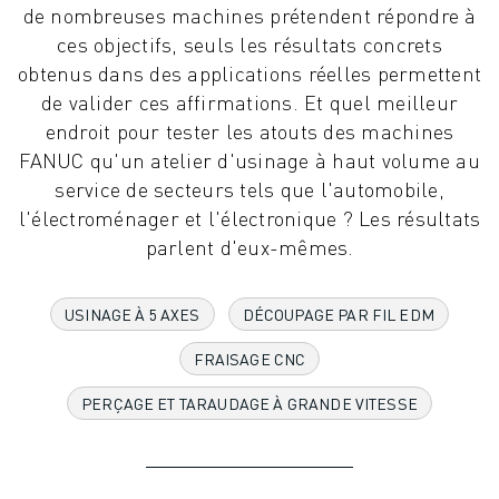
de nombreuses machines prétendent répondre à
ROBOTS INDUSTRIELS
ces objectifs, seuls les résultats concrets
ROBOTS COLLABORATIFS
obtenus dans des applications réelles permettent
GAMME DE ROBOTS
de valider ces affirmations. Et quel meilleur
CONTRÔLEURS DE ROBOTS
endroit pour tester les atouts des machines
ACCESSOIRES POUR ROBOTS
FANUC qu'un atelier d'usinage à haut volume au
LOGICIEL ROBOT
service de secteurs tels que l'automobile,
LOGICIEL DE SIMULATION
l'électroménager et l'électronique ? Les résultats
PRODUITS DE ROBOTIQUE ÉDUCATIVE
parlent d'eux-mêmes.
AUTOMATISATION DES ROBOTS
ROBOTS DE SOUDAGE À L'ARC
ROBOTS ARTICULÉS
USINAGE À 5 AXES
DÉCOUPAGE PAR FIL EDM
SÉRIE ARC MATE
FRAISAGE CNC
SÉRIE M-900
ROBOTS DELTA
PERÇAGE ET TARAUDAGE À GRANDE VITESSE
ROBOTS POUR L'ALIMENTATION ET LES SALLES BLANCHES
ROBOTS DE PEINTURE
ROBOTS PALETTISEURS