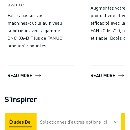
avancé
Augmentez votre
Faites passer vos
productivité et vot
machines-outils au niveau
efficacité avec la s
supérieur avec la gamme
FANUC M-710, poly
CNC 30𝑖-B Plus de FANUC,
et fiable. Dotés d'
améliorée pour les
poignet fin, d'un br
opérations 5 axes et des
et d'un faible
temps de cycle plus
encombrement, ce
rapides. La gamme
modèles convienne
READ MORE
READ MORE
30𝑖/31𝑖/32𝑖-B Plus de la
large éventail
CNC avancée de FANUC est
d'applications ave
la dernière-née de notre
portée allant jusqu
S'inspirer
gamme de commandes
et une charge utile
haut de gamme conçues
jusqu'à 70 kg.
pour optimiser et
simplifier les opérations
Études De Cas
Sélectionnez d'autres options ici
Applications
Industries
des machines-outils