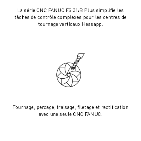
ROBOSHOT MAINTENANCE PRÉVENTIVE
COÛT TOTAL D'UNE ROBOSHOT
La série CNC FANUC FS 31𝑖B Plus simplifie les
MACHINES D'ÉLECTROÉROSION PAR FIL
tâches de contrôle complexes pour les centres de
tournage verticaux Hessapp.
ROBOCUT MACHINES D'ÉLECTROÉROSION À FIL
ROBOCUT MATÉRIEL
LOGICIEL ROBOCUT
ROBOCUT MAINTENANCE PRÉVENTIVE
DURABILITÉ DU ROBOCUT
SOLUTIONS IIOT
SOLUTIONS POUR L'USINE INTELLIGENTE
DES SOLUTIONS D'USINE INTELLIGENTE POUR AMÉLIORER L'EFFICAC
ENREGISTREMENT DU PRODUIT "
TÉMOIGNAGES
SOLUTIONS
Tournage, perçage, fraisage, filetage et rectification
avec une seule CNC FANUC.
INDUSTRIES
TOUTES LES INDUSTRIES
AÉROSPATIALE
AUTOMOBILE