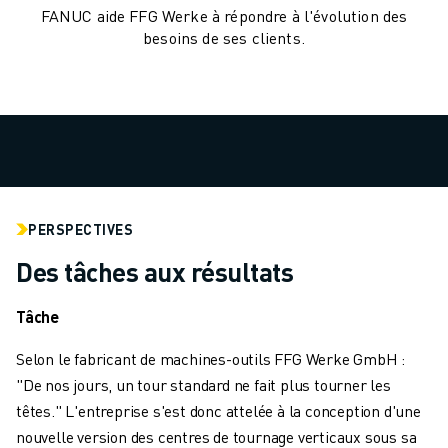
MANUTENTION
FANUC aide FFG Werke à répondre à l'évolution des
besoins de ses clients.
PEINTURE
PALETTISATION
SOUDAGE PAR POINTS
INSPECTION DE LA VISION
DÉCOUPAGE PAR FIL EDM
TÉMOIGNAGES
SERVICE CLIENTÈLE
SERVICE CLIENTÈLE
PERSPECTIVES
FANUC PLANS
Des tâches aux résultats
TERRAIN ET MAINTENANCE
SUPPORT TECHNIQUE À DISTANCE
Tâche
PIÈCES DE RECHANGE
REMISE À NEUF
Selon le fabricant de machines-outils FFG Werke GmbH :
OUTILS DE SERVICE NUMÉRIQUE
"De nos jours, un tour standard ne fait plus tourner les
E-STORE
têtes." L'entreprise s'est donc attelée à la conception d'une
CENTRE DE TÉLÉCHARGEMENT " MYFANUC
nouvelle version des centres de tournage verticaux sous sa