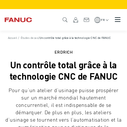
PRODUITS
APERÇU DU PRODUIT
FR
CNC ET SERVOMOTEURS
RECHERCHE DE CNC
Accueil
/
Études de cas
/
Un contrôle total grâce à la technologie CNC de FANUC
SYSTÈMES CNC
ENTRAÎNEMENTS
ERDRICH
SYSTÈME D'E/S
Un contrôle total grâce à la
FONCTIONS/OPTIONS DE LA CNC
PERSONNALISATION
technologie CNC de FANUC
SIMULATION - DIGITAL TWIN SOLUTIONS
DURABILITÉ DE LA CNC
Pour qu’un atelier d’usinage puisse prospérer
PRODUITS ÉDUCATIFS CNC
sur un marché mondial hautement
SOLUTIONS DE RETROFIT
concurrentiel, il est indispensable de se
MODÈLES CNC AVANCÉS
démarquer. De plus en plus, les ateliers
ROBOTS
d’usinage se tournent vers l’automatisation et la
RECHERCHE DE ROBOTS
numérisation pour se distinguer de la