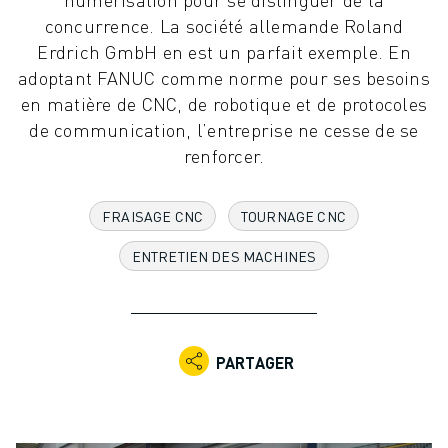
ROBOTS INDUSTRIELS
concurrence. La société allemande Roland
ROBOTS COLLABORATIFS
Erdrich GmbH en est un parfait exemple. En
GAMME DE ROBOTS
adoptant FANUC comme norme pour ses besoins
CONTRÔLEURS DE ROBOTS
en matière de CNC, de robotique et de protocoles
ACCESSOIRES POUR ROBOTS
de communication, l’entreprise ne cesse de se
LOGICIEL ROBOT
renforcer.
LOGICIEL DE SIMULATION
PRODUITS DE ROBOTIQUE ÉDUCATIVE
FRAISAGE CNC
TOURNAGE CNC
AUTOMATISATION DES ROBOTS
ROBOTS DE SOUDAGE À L'ARC
ENTRETIEN DES MACHINES
ROBOTS ARTICULÉS
SÉRIE ARC MATE
SÉRIE M-900
ROBOTS DELTA
PARTAGER
ROBOTS POUR L'ALIMENTATION ET LES SALLES BLANCHES
ROBOTS DE PEINTURE
ROBOTS PALETTISEURS