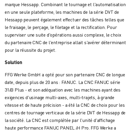
FORMATION ET ÉDUCATION
marque Hessapp. Combinant le tournage et l'automatisation
FANUC ACADEMY
en une seule plateforme, les machines de la série DVT de
SOLUTIONS POUR LES INDUSTRIES
Hessapp peuvent également effectuer des tâches telles que
SOLUTIONS POUR L'ÉDUCATION
le fraisage, le perçage, le filetage et la rectification. Pour
WORLDSKILLS ET JEUNES TALENTS
superviser une suite d'opérations aussi complexe, le choix
ÉVÉNEMENTS ÉDUCATIFS
du partenaire CNC de l'entreprise allait s'avérer déterminant
ACTUALITÉS ET MÉDIAS
pour la réussite du projet.
ACTUALITÉS ET MÉDIAS
Solution
EVÉNEMENTS
ÉVÉNEMENTS ÉDUCATIFS
FFG Werke GmbH a opté pour son partenaire CNC de longue
A PROPOS DE FANUC
date, depuis plus de 20 ans : FANUC. La CNC FANUC série
A PROPOS DE FANUC
31𝑖B Plus - et son adéquation avec les machines ayant des
FANUC EN EUROPE
exigences d'usinage multi-axes, multi-trajets, à grande
NOS SITES
vitesse et de haute précision - a été la CNC de choix pour les
DÉVELOPPEMENT DURABLE
centres de tournage verticaux de la série DVT de Hessapp de
CARRIÈRE
la société. La CNC est complétée par l'unité d'affichage
FAÇONNEZ VOTRE AVENIR AVEC FANUC
haute performance FANUC PANEL 𝑖H Pro. FFG Werke a