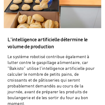
VÉHICULES ÉLECTRIQUES
ÉLECTRONIQUE
ALIMENTATION ET BOISSONS
MÉDICAL
PLASTIQUES
ENTREPOSAGE, LOGISTIQUE, POSTE ET COLIS
L'intelligence artificielle détermine le
APPLICATIONS
volume de production
TOUTES LES APPLICATIONS
USINAGE 5 AXES
Le système robotisé contribue également à
SOUDAGE À L'ARC
lutter contre le gaspillage alimentaire, car
ASSEMBLAGE
"Bakisto" utilise l'intelligence artificielle pour
RECTIFICATION CNC
calculer le nombre de petits pains, de
FRAISAGE CNC
croissants et de pâtisseries qui seront
TOURNAGE CNC
probablement demandés au cours de la
PERÇAGE ET TARAUDAGE À GRANDE VITESSE
journée, avant de préparer les produits de
MOULAGE PAR INJECTION
boulangerie et de les sortir du four au bon
ENTRETIEN DES MACHINES
moment.