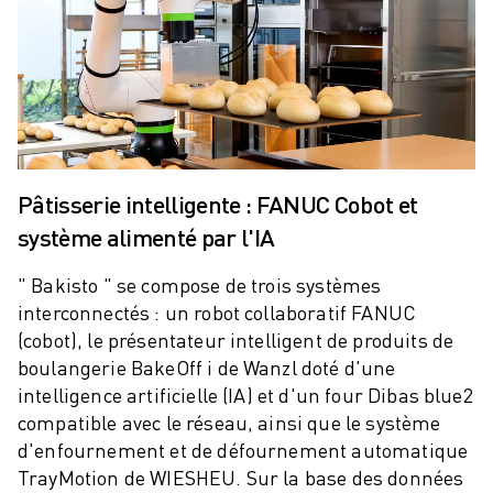
REJOIGNEZ-NOUS
CONTACT
CONTACT
LOCALISATION DES SITES
IMPRESSION
Pâtisserie intelligente : FANUC Cobot et
système alimenté par l'IA
" Bakisto " se compose de trois systèmes
interconnectés : un robot collaboratif FANUC
(cobot), le présentateur intelligent de produits de
boulangerie BakeOff i de Wanzl doté d'une
intelligence artificielle (IA) et d'un four Dibas blue2
compatible avec le réseau, ainsi que le système
d'enfournement et de défournement automatique
TrayMotion de WIESHEU. Sur la base des données