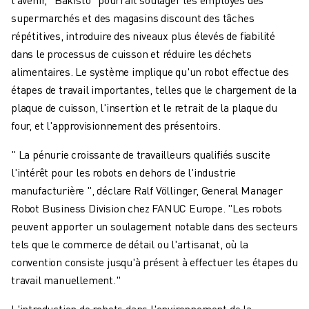
ROBOTS SCARA
supermarchés et des magasins discount des tâches
CENTRES D'USINAGE CNC COMPACTS
répétitives, introduire des niveaux plus élevés de fiabilité
RECHERCHE DE ROBODRILL
dans le processus de cuisson et réduire les déchets
ROBODRILL CENTRES D'USINAGE CNC COMPACTS
alimentaires. Le système implique qu'un robot effectue des
ROBODRILL MATÉRIEL
étapes de travail importantes, telles que le chargement de la
LOGICIEL ROBODRILL
plaque de cuisson, l'insertion et le retrait de la plaque du
ROBODRILL MAINTENANCE PRÉVENTIVE
four, et l'approvisionnement des présentoirs.
DURABILITÉ DU ROBODRILL
ROBODRILL ENSEMBLE DE ROBOTS
" La pénurie croissante de travailleurs qualifiés suscite
ROBODRILL KIT PÉDAGOGIQUE
l'intérêt pour les robots en dehors de l'industrie
MACHINES DE MOULAGE PAR INJECTION ÉLECTRIQUES
manufacturière ", déclare Ralf Völlinger, General Manager
RECHERCHE DE ROBOSHOT
Robot Business Division chez FANUC Europe. "Les robots
ROBOSHOT MACHINES DE MOULAGE PAR INJECTION ÉLECTRIQUES
peuvent apporter un soulagement notable dans des secteurs
ROBOSHOT MATÉRIEL
tels que le commerce de détail ou l'artisanat, où la
LOGICIEL ROBOSHOT
convention consiste jusqu'à présent à effectuer les étapes du
DURABILITÉ DU ROBOSHOT
travail manuellement."
ROBOSHOT ENSEMBLE DE ROBOTS
L'introduction de robots dans l'environnement de la