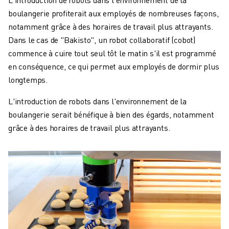
ROBOSHOT MAINTENANCE PRÉVENTIVE
boulangerie profiterait aux employés de nombreuses façons,
COÛT TOTAL D'UNE ROBOSHOT
notamment grâce à des horaires de travail plus attrayants.
MACHINES D'ÉLECTROÉROSION PAR FIL
Dans le cas de "Bakisto", un robot collaboratif (cobot)
ROBOCUT MACHINES D'ÉLECTROÉROSION À FIL
commence à cuire tout seul tôt le matin s'il est programmé
ROBOCUT MATÉRIEL
en conséquence, ce qui permet aux employés de dormir plus
LOGICIEL ROBOCUT
longtemps.
ROBOCUT MAINTENANCE PRÉVENTIVE
DURABILITÉ DU ROBOCUT
L'introduction de robots dans l'environnement de la
SOLUTIONS IIOT
boulangerie serait bénéfique à bien des égards, notamment
SOLUTIONS POUR L'USINE INTELLIGENTE
grâce à des horaires de travail plus attrayants.
DES SOLUTIONS D'USINE INTELLIGENTE POUR AMÉLIORER L'EFFICAC
ENREGISTREMENT DU PRODUIT "
TÉMOIGNAGES
SOLUTIONS
INDUSTRIES
TOUTES LES INDUSTRIES
AÉROSPATIALE
AUTOMOBILE