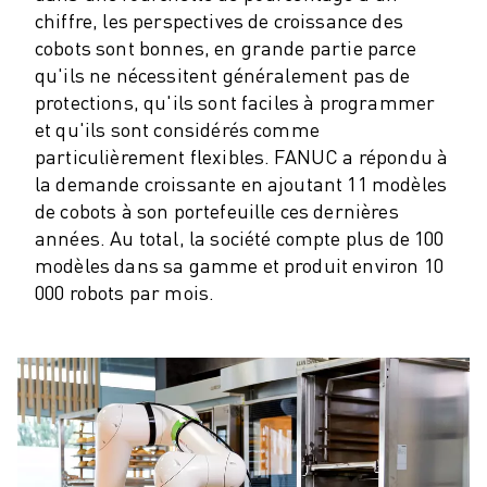
FORMATION ET ÉDUCATION
chiffre, les perspectives de croissance des
FANUC ACADEMY
cobots sont bonnes, en grande partie parce
SOLUTIONS POUR LES INDUSTRIES
qu'ils ne nécessitent généralement pas de
SOLUTIONS POUR L'ÉDUCATION
protections, qu'ils sont faciles à programmer
WORLDSKILLS ET JEUNES TALENTS
et qu'ils sont considérés comme
ÉVÉNEMENTS ÉDUCATIFS
particulièrement flexibles. FANUC a répondu à
ACTUALITÉS ET MÉDIAS
la demande croissante en ajoutant 11 modèles
ACTUALITÉS ET MÉDIAS
de cobots à son portefeuille ces dernières
années. Au total, la société compte plus de 100
EVÉNEMENTS
modèles dans sa gamme et produit environ 10
ÉVÉNEMENTS ÉDUCATIFS
000 robots par mois.
A PROPOS DE FANUC
A PROPOS DE FANUC
FANUC EN EUROPE
NOS SITES
DÉVELOPPEMENT DURABLE
CARRIÈRE
FAÇONNEZ VOTRE AVENIR AVEC FANUC