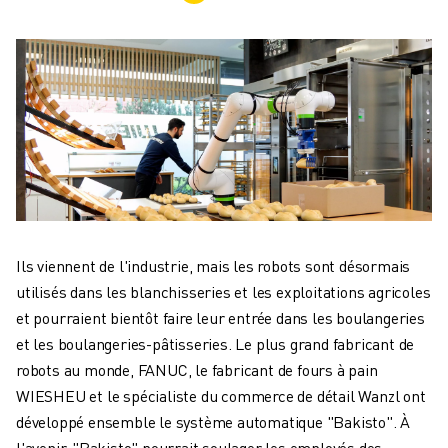
ROBOTS INDUSTRIELS
ROBOTS COLLABORATIFS
GAMME DE ROBOTS
CONTRÔLEURS DE ROBOTS
ACCESSOIRES POUR ROBOTS
LOGICIEL ROBOT
LOGICIEL DE SIMULATION
PRODUITS DE ROBOTIQUE ÉDUCATIVE
AUTOMATISATION DES ROBOTS
ROBOTS DE SOUDAGE À L'ARC
Ils viennent de l'industrie, mais les robots sont désormais
ROBOTS ARTICULÉS
utilisés dans les blanchisseries et les exploitations agricoles
SÉRIE ARC MATE
et pourraient bientôt faire leur entrée dans les boulangeries
SÉRIE M-900
et les boulangeries-pâtisseries. Le plus grand fabricant de
ROBOTS DELTA
robots au monde, FANUC, le fabricant de fours à pain
ROBOTS POUR L'ALIMENTATION ET LES SALLES BLANCHES
WIESHEU et le spécialiste du commerce de détail Wanzl ont
ROBOTS DE PEINTURE
développé ensemble le système automatique "Bakisto". À
ROBOTS PALETTISEURS
l'avenir, "Bakisto" pourrait soulager les employés des