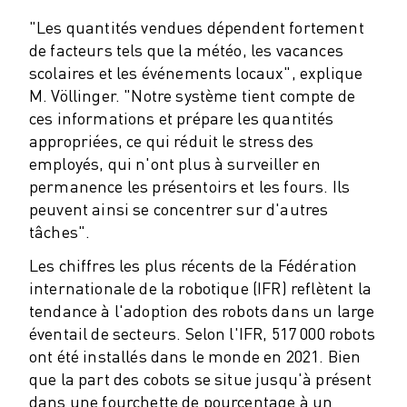
MANUTENTION
"Les quantités vendues dépendent fortement
PEINTURE
de facteurs tels que la météo, les vacances
PALETTISATION
scolaires et les événements locaux", explique
SOUDAGE PAR POINTS
M. Völlinger. "Notre système tient compte de
INSPECTION DE LA VISION
ces informations et prépare les quantités
DÉCOUPAGE PAR FIL EDM
appropriées, ce qui réduit le stress des
TÉMOIGNAGES
employés, qui n'ont plus à surveiller en
SERVICE CLIENTÈLE
permanence les présentoirs et les fours. Ils
SERVICE CLIENTÈLE
peuvent ainsi se concentrer sur d'autres
FANUC PLANS
tâches".
TERRAIN ET MAINTENANCE
Les chiffres les plus récents de la Fédération
SUPPORT TECHNIQUE À DISTANCE
internationale de la robotique (IFR) reflètent la
PIÈCES DE RECHANGE
tendance à l'adoption des robots dans un large
REMISE À NEUF
éventail de secteurs. Selon l'IFR, 517 000 robots
OUTILS DE SERVICE NUMÉRIQUE
ont été installés dans le monde en 2021. Bien
E-STORE
que la part des cobots se situe jusqu'à présent
CENTRE DE TÉLÉCHARGEMENT " MYFANUC
dans une fourchette de pourcentage à un