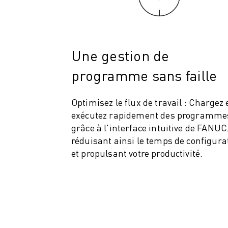
ROBOSHOT MAINTENANCE PRÉVENTIVE
COÛT TOTAL D'UNE ROBOSHOT
MACHINES D'ÉLECTROÉROSION PAR FIL
ROBOCUT MACHINES D'ÉLECTROÉROSION À FIL
Une gestion de
ROBOCUT MATÉRIEL
LOGICIEL ROBOCUT
programme sans faille
ROBOCUT MAINTENANCE PRÉVENTIVE
DURABILITÉ DU ROBOCUT
Optimisez le flux de travail : Chargez 
SOLUTIONS IIOT
exécutez rapidement des programme
SOLUTIONS POUR L'USINE INTELLIGENTE
grâce à l'interface intuitive de FANUC
DES SOLUTIONS D'USINE INTELLIGENTE POUR AMÉLIORER L'EFFICAC
réduisant ainsi le temps de configura
ENREGISTREMENT DU PRODUIT "
et propulsant votre productivité.
TÉMOIGNAGES
SOLUTIONS
INDUSTRIES
TOUTES LES INDUSTRIES
AÉROSPATIALE
AUTOMOBILE