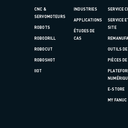
REJOIGNEZ-NOUS
CONTACT
CNC &
INDUSTRIES
SERVICE C
CONTACT
SERVOMOTEURS
APPLICATIONS
SERVICE 
LOCALISATION DES SITES
ROBOTS
SITE
IMPRESSION
ÉTUDES DE
ROBODRILL
CAS
REMANUFA
ROBOCUT
OUTILS DE
ROBOSHOT
PIÈCES D
IIOT
PLATEFOR
NUMÉRIQU
E-STORE
MY FANUC