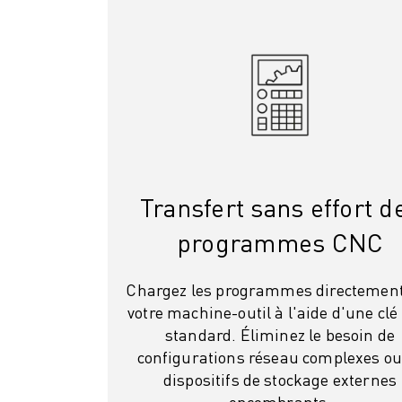
MANUTENTION
PEINTURE
PALETTISATION
SOUDAGE PAR POINTS
INSPECTION DE LA VISION
DÉCOUPAGE PAR FIL EDM
TÉMOIGNAGES
SERVICE CLIENTÈLE
SERVICE CLIENTÈLE
Transfert sans effort d
FANUC PLANS
programmes CNC
TERRAIN ET MAINTENANCE
SUPPORT TECHNIQUE À DISTANCE
Chargez les programmes directement
PIÈCES DE RECHANGE
votre machine-outil à l'aide d'une cl
REMISE À NEUF
standard. Éliminez le besoin de
OUTILS DE SERVICE NUMÉRIQUE
configurations réseau complexes ou
E-STORE
dispositifs de stockage externes
CENTRE DE TÉLÉCHARGEMENT " MYFANUC
encombrants.