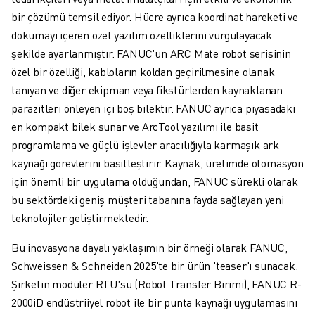
ROBOSHOT ÖNLEYICI BAKIM
bir çözümü temsil ediyor. Hücre ayrıca koordinat hareketi ve
ROBOSHOT TOPLAM SAHIP OLMA MALIYETI
dokumayı içeren özel yazılım özelliklerini vurgulayacak
TEL EROZYON MAKINELERI
şekilde ayarlanmıştır. FANUC'un ARC Mate robot serisinin
ROBOCUT TEL EROZYON MAKINELERI
özel bir özelliği, kabloların koldan geçirilmesine olanak
ROBOCUT DONANIM
tanıyan ve diğer ekipman veya fikstürlerden kaynaklanan
ROBOCUT YAZILIMI
parazitleri önleyen içi boş bilektir. FANUC ayrıca piyasadaki
ROBOCUT ÖNLEYICI BAKIM
en kompakt bilek sunar ve ArcTool yazılımı ile basit
ROBOCUT SÜRDÜRÜLEBILIRLIK
programlama ve güçlü işlevler aracılığıyla karmaşık ark
IIOT ÇÖZÜMLERI
kaynağı görevlerini basitleştirir. Kaynak, üretimde otomasyon
AKILLI FABRIKA ÇÖZÜMLERI
için önemli bir uygulama olduğundan, FANUC sürekli olarak
ÜRETIM VERIMLILIĞINI ARTIRMAK IÇIN AKILLI FABRIKA ÇÖZÜMLERI (
bu sektördeki geniş müşteri tabanına fayda sağlayan yeni
ÜRÜN KAYDI » FANUC PORTAL
teknolojiler geliştirmektedir.
VAKA ÇALIŞMALARI
ÇÖZÜMLER
Bu inovasyona dayalı yaklaşımın bir örneği olarak FANUC,
ENDÜSTRILER
Schweissen & Schneiden 2025'te bir ürün 'teaser'ı sunacak.
TÜM SEKTÖRLER
Şirketin modüler RTU'su (Robot Transfer Birimi), FANUC R-
HAVACILIK
2000iD endüstriiyel robot ile bir punta kaynağı uygulamasını
OTOMOTIV