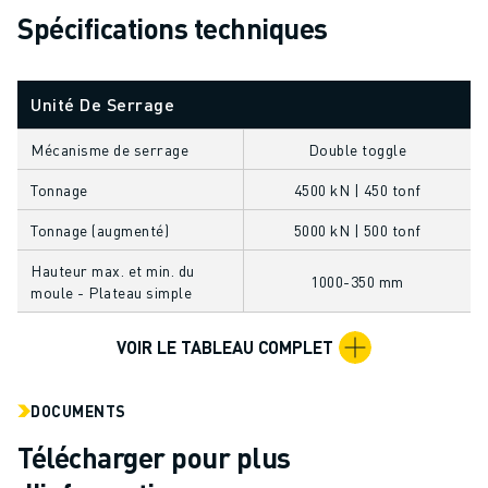
FANUC ACADEMY
Spécifications techniques
SOLUTIONS POUR LES INDUSTRIES
SOLUTIONS POUR L'ÉDUCATION
WORLDSKILLS ET JEUNES TALENTS
Unité De Serrage
ÉVÉNEMENTS ÉDUCATIFS
Mécanisme de serrage
Double toggle
ACTUALITÉS ET MÉDIAS
ACTUALITÉS ET MÉDIAS
Tonnage
4500 kN | 450 tonf
EVÉNEMENTS
Tonnage (augmenté)
5000 kN | 500 tonf
ÉVÉNEMENTS ÉDUCATIFS
A PROPOS DE FANUC
Hauteur max. et min. du
1000-350 mm
moule - Plateau simple
A PROPOS DE FANUC
FANUC EN EUROPE
VOIR LE TABLEAU COMPLET
NOS SITES
DÉVELOPPEMENT DURABLE
CARRIÈRE
DOCUMENTS
FAÇONNEZ VOTRE AVENIR AVEC FANUC
Télécharger pour plus
REJOIGNEZ-NOUS