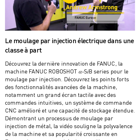
ROBOSHOT MAINTENANCE PRÉVENTIVE
COÛT TOTAL D'UNE ROBOSHOT
MACHINES D'ÉLECTROÉROSION PAR FIL
ROBOCUT MACHINES D'ÉLECTROÉROSION À FIL
ROBOCUT MATÉRIEL
Le moulage par injection électrique dans une
LOGICIEL ROBOCUT
classe à part
ROBOCUT MAINTENANCE PRÉVENTIVE
DURABILITÉ DU ROBOCUT
Découvrez la dernière innovation de FANUC, la
SOLUTIONS IIOT
machine FANUC ROBOSHOT 𝛼-S𝑖B series pour le
SOLUTIONS POUR L'USINE INTELLIGENTE
moulage par injection. Découvrez les points forts
DES SOLUTIONS D'USINE INTELLIGENTE POUR AMÉLIORER L'EFFICAC
des fonctionnalités avancées de la machine,
ENREGISTREMENT DU PRODUIT "
notamment un grand écran tactile avec des
TÉMOIGNAGES
commandes intuitives, un système de commande
SOLUTIONS
CNC amélioré et une capacité de stockage étendue.
INDUSTRIES
Démontrant un processus de moulage par
TOUTES LES INDUSTRIES
injection de métal, la vidéo souligne la polyvalence
AÉROSPATIALE
de la machine et sa popularité croissante en
AUTOMOBILE