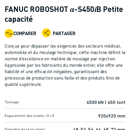
ROBOTS INDUSTRIELS
FANUC ROBOSHOT 𝛼-S450𝑖B Petite
ROBOTS COLLABORATIFS
capacité
GAMME DE ROBOTS
CONTRÔLEURS DE ROBOTS
COMPARER
PARTAGER
ACCESSOIRES POUR ROBOTS
LOGICIEL ROBOT
Conçue pour dépasser les exigences des secteurs médical,
LOGICIEL DE SIMULATION
automobile et du moulage technique, cette machine définit la
PRODUITS DE ROBOTIQUE ÉDUCATIVE
norme d'excellence en matière de moulage par injection.
AUTOMATISATION DES ROBOTS
Approuvée par les fabricants du monde entier, elle offre une
fiabilité et une efficacité inégalées, garantissant des
ROBOTS DE SOUDAGE À L'ARC
processus de production sans faille et des produits finis de
ROBOTS ARTICULÉS
qualité supérieure.
SÉRIE ARC MATE
SÉRIE M-900
ROBOTS DELTA
4500 kN | 450 tonf
Tonnage
ROBOTS POUR L'ALIMENTATION ET LES SALLES BLANCHES
920x920 mm
Espacement des tirants, H × V
ROBOTS DE PEINTURE
ROBOTS PALETTISEURS
48, 52, 56, 64, 68, 72 mm
Diamètre de la vis (mm)