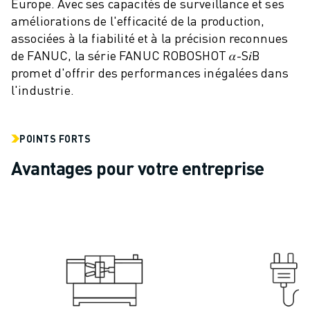
Europe. Avec ses capacités de surveillance et ses
VÉHICULES ÉLECTRIQUES
améliorations de l'efficacité de la production,
ÉLECTRONIQUE
associées à la fiabilité et à la précision reconnues
ALIMENTATION ET BOISSONS
de FANUC, la série FANUC ROBOSHOT 𝛼-S𝑖B
MÉDICAL
promet d'offrir des performances inégalées dans
PLASTIQUES
l'industrie.
ENTREPOSAGE, LOGISTIQUE, POSTE ET COLIS
APPLICATIONS
POINTS FORTS
TOUTES LES APPLICATIONS
USINAGE 5 AXES
Avantages pour votre entreprise
SOUDAGE À L'ARC
ASSEMBLAGE
RECTIFICATION CNC
FRAISAGE CNC
TOURNAGE CNC
PERÇAGE ET TARAUDAGE À GRANDE VITESSE
MOULAGE PAR INJECTION
ENTRETIEN DES MACHINES