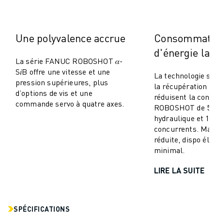
MANUTENTION
PEINTURE
PALETTISATION
Une polyvalence accrue
Consommati
SOUDAGE PAR POINTS
d'énergie la 
INSPECTION DE LA VISION
La série FANUC ROBOSHOT 𝛼-
DÉCOUPAGE PAR FIL EDM
S𝑖B offre une vitesse et une
La technologie se
pression supérieures, plus
TÉMOIGNAGES
la récupération d’
d’options de vis et une
SERVICE CLIENTÈLE
réduisent la con
commande servo à quatre axes.
ROBOSHOT de 50–
SERVICE CLIENTÈLE
hydraulique et 10
FANUC PLANS
concurrents. Mai
TERRAIN ET MAINTENANCE
réduite, dispo éle
SUPPORT TECHNIQUE À DISTANCE
minimal.
PIÈCES DE RECHANGE
LIRE LA SUITE
REMISE À NEUF
OUTILS DE SERVICE NUMÉRIQUE
CENTRE DE TÉLÉCHARGEMENT " MYFANUC
FORMATION ET ÉDUCATION
SPÉCIFICATIONS