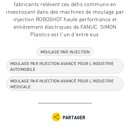
fabricants relèvent ces défis communs en
ROBOTS INDUSTRIELS
investissant dans des machines de moulage par
ROBOTS COLLABORATIFS
injection ROBOSHOT haute performance et
GAMME DE ROBOTS
entièrement électriques de FANUC. SIMON
CONTRÔLEURS DE ROBOTS
Plastics est l'un d'entre eux.
ACCESSOIRES POUR ROBOTS
LOGICIEL ROBOT
LOGICIEL DE SIMULATION
MOULAGE PAR INJECTION
PRODUITS DE ROBOTIQUE ÉDUCATIVE
MOULAGE PAR INJECTION AVANCÉ POUR L'INDUSTRIE
AUTOMATISATION DES ROBOTS
AUTOMOBILE
ROBOTS DE SOUDAGE À L'ARC
ROBOTS ARTICULÉS
MOULAGE PAR INJECTION AVANCÉ POUR L'INDUSTRIE
SÉRIE ARC MATE
MÉDICALE
SÉRIE M-900
ROBOTS DELTA
ROBOTS POUR L'ALIMENTATION ET LES SALLES BLANCHES
ROBOTS DE PEINTURE
PARTAGER
ROBOTS PALETTISEURS