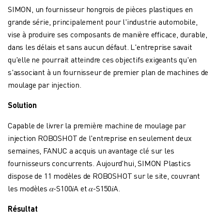
FANUC ACADEMY
SIMON, un fournisseur hongrois de pièces plastiques en
SOLUTIONS POUR LES INDUSTRIES
grande série, principalement pour l'industrie automobile,
SOLUTIONS POUR L'ÉDUCATION
vise à produire ses composants de manière efficace, durable,
WORLDSKILLS ET JEUNES TALENTS
dans les délais et sans aucun défaut. L'entreprise savait
ÉVÉNEMENTS ÉDUCATIFS
qu'elle ne pourrait atteindre ces objectifs exigeants qu'en
ACTUALITÉS ET MÉDIAS
s'associant à un fournisseur de premier plan de machines de
ACTUALITÉS ET MÉDIAS
moulage par injection.
EVÉNEMENTS
Solution
ÉVÉNEMENTS ÉDUCATIFS
A PROPOS DE FANUC
Capable de livrer la première machine de moulage par
A PROPOS DE FANUC
injection ROBOSHOT de l'entreprise en seulement deux
FANUC EN EUROPE
semaines, FANUC a acquis un avantage clé sur les
NOS SITES
fournisseurs concurrents. Aujourd'hui, SIMON Plastics
DÉVELOPPEMENT DURABLE
dispose de 11 modèles de ROBOSHOT sur le site, couvrant
CARRIÈRE
les modèles 𝛼-S100𝑖A et 𝛼-S150𝑖A.
FAÇONNEZ VOTRE AVENIR AVEC FANUC
REJOIGNEZ-NOUS
Résultat