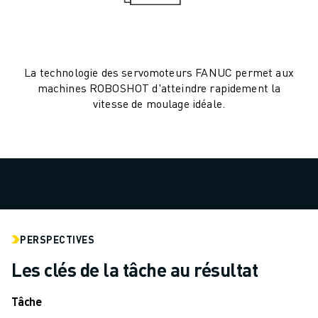
MANUTENTION
PEINTURE
PALETTISATION
SOUDAGE PAR POINTS
La technologie des servomoteurs FANUC permet aux
INSPECTION DE LA VISION
machines ROBOSHOT d'atteindre rapidement la
DÉCOUPAGE PAR FIL EDM
vitesse de moulage idéale.
TÉMOIGNAGES
SERVICE CLIENTÈLE
SERVICE CLIENTÈLE
FANUC PLANS
TERRAIN ET MAINTENANCE
SUPPORT TECHNIQUE À DISTANCE
PIÈCES DE RECHANGE
PERSPECTIVES
REMISE À NEUF
Les clés de la tâche au résultat
OUTILS DE SERVICE NUMÉRIQUE
CENTRE DE TÉLÉCHARGEMENT " MYFANUC
Tâche
FORMATION ET ÉDUCATION