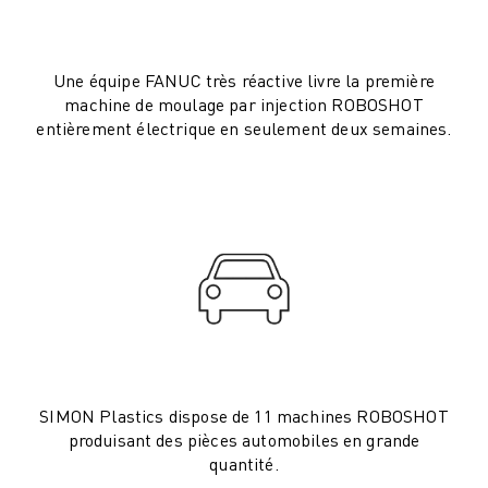
ROBOSHOT MAINTENANCE PRÉVENTIVE
COÛT TOTAL D'UNE ROBOSHOT
MACHINES D'ÉLECTROÉROSION PAR FIL
Une équipe FANUC très réactive livre la première
ROBOCUT MACHINES D'ÉLECTROÉROSION À FIL
machine de moulage par injection ROBOSHOT
ROBOCUT MATÉRIEL
entièrement électrique en seulement deux semaines.
LOGICIEL ROBOCUT
ROBOCUT MAINTENANCE PRÉVENTIVE
DURABILITÉ DU ROBOCUT
SOLUTIONS IIOT
SOLUTIONS POUR L'USINE INTELLIGENTE
DES SOLUTIONS D'USINE INTELLIGENTE POUR AMÉLIORER L'EFFICAC
ENREGISTREMENT DU PRODUIT "
TÉMOIGNAGES
SOLUTIONS
INDUSTRIES
SIMON Plastics dispose de 11 machines ROBOSHOT
TOUTES LES INDUSTRIES
produisant des pièces automobiles en grande
AÉROSPATIALE
quantité.
AUTOMOBILE