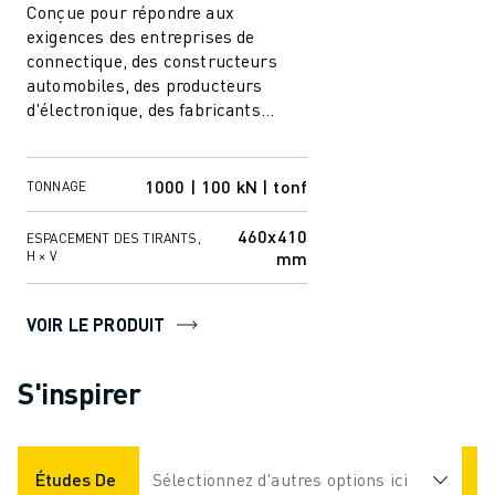
Conçue pour répondre aux
exigences des entreprises de
connectique, des constructeurs
automobiles, des producteurs
d'électronique, des fabricants
d'appareils médicaux et des
sociétés de biens de con...
1000 | 100 kN | tonf
TONNAGE
460x410
ESPACEMENT DES TIRANTS,
mm
H × V
VOIR LE PRODUIT
S'inspirer
Études De Cas
Sélectionnez d'autres options ici
Applications
Industries