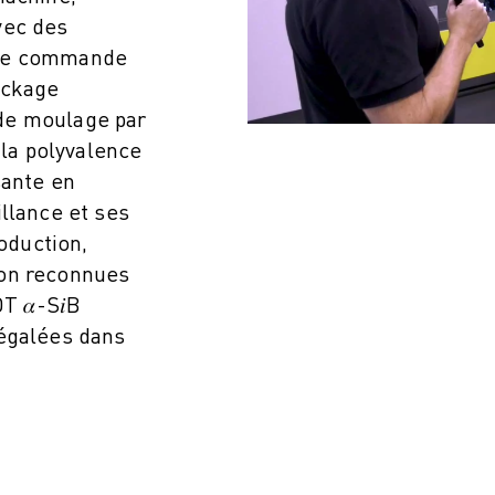
vec des
 de commande
ockage
de moulage par
 la polyvalence
sante en
llance et ses
roduction,
sion reconnues
ITÉ DE LA PRODUCTION (IOT)
 𝛼-S𝑖B
négalées dans