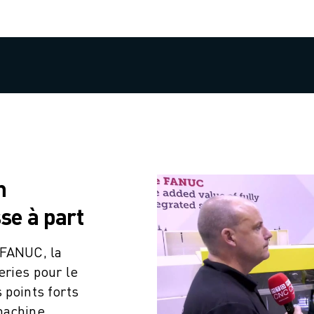
n
se à part
 FANUC, la
ries pour le
 points forts
machine,