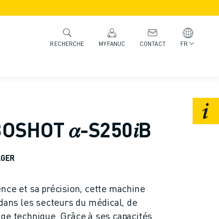
MYFANUC
CONTACT
FR
RECHERCHE
SHOT 𝛼-S250𝑖B
AGER
nce et sa précision, cette machine
 dans les secteurs du médical, de
ge technique. Grâce à ses capacités