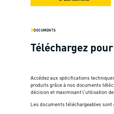
CONTACT
CONTACT
LOCALISATION DES SITES
IMPRESSION
DOCUMENTS
Téléchargez pour
Accédez aux spécifications techniques
produits grâce à nos documents télécha
décision et maximisant l'utilisation d
Les documents téléchargeables sont di