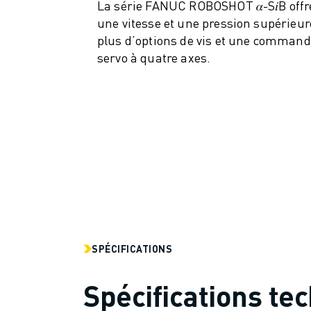
La série FANUC ROBOSHOT 𝛼-S𝑖B offr
MANUTENTION
une vitesse et une pression supérieur
PEINTURE
plus d’options de vis et une comman
PALETTISATION
servo à quatre axes.
SOUDAGE PAR POINTS
INSPECTION DE LA VISION
DÉCOUPAGE PAR FIL EDM
TÉMOIGNAGES
SERVICE CLIENTÈLE
SERVICE CLIENTÈLE
FANUC PLANS
TERRAIN ET MAINTENANCE
SUPPORT TECHNIQUE À DISTANCE
PIÈCES DE RECHANGE
REMISE À NEUF
SPÉCIFICATIONS
OUTILS DE SERVICE NUMÉRIQUE
CENTRE DE TÉLÉCHARGEMENT " MYFANUC
Spécifications te
FORMATION ET ÉDUCATION