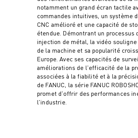
ROBOSHOT MAINTENANCE PRÉVENTIVE
notamment un grand écran tactile a
COÛT TOTAL D'UNE ROBOSHOT
commandes intuitives, un système
MACHINES D'ÉLECTROÉROSION PAR FIL
CNC amélioré et une capacité de st
ROBOCUT MACHINES D'ÉLECTROÉROSION À FIL
étendue. Démontrant un processus 
ROBOCUT MATÉRIEL
LOGICIEL ROBOCUT
injection de métal, la vidéo souligne
ROBOCUT MAINTENANCE PRÉVENTIVE
de la machine et sa popularité crois
DURABILITÉ DU ROBOCUT
Europe. Avec ses capacités de survei
SOLUTIONS IIOT
améliorations de l'efficacité de la p
SOLUTIONS POUR L'USINE INTELLIGENTE
associées à la fiabilité et à la préci
DES SOLUTIONS D'USINE INTELLIGENTE POUR AMÉLIORER L'EFFICAC
de FANUC, la série FANUC ROBOSHOT
ENREGISTREMENT DU PRODUIT "
promet d'offrir des performances i
TÉMOIGNAGES
l'industrie.
SOLUTIONS
INDUSTRIES
TOUTES LES INDUSTRIES
AÉROSPATIALE
AUTOMOBILE