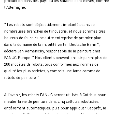
production dans des pays où les salaires sont élevés, comme
ROBOSHOT MAINTENANCE PRÉVENTIVE
l'Allemagne.
COÛT TOTAL D'UNE ROBOSHOT
MACHINES D'ÉLECTROÉROSION PAR FIL
ROBOCUT MACHINES D'ÉLECTROÉROSION À FIL
" Les robots sont déjà solidement implantés dans de
ROBOCUT MATÉRIEL
nombreuses branches de l'industrie, et nous sommes très
LOGICIEL ROBOCUT
heureux de fournir une autre entreprise de premier plan
ROBOCUT MAINTENANCE PRÉVENTIVE
dans le domaine de la mobilité verte : Deutsche Bahn ",
DURABILITÉ DU ROBOCUT
déclare Jan Kamenicky, responsable de la peinture chez
SOLUTIONS IIOT
FANUC Europe. " Nos clients peuvent choisir parmi plus de
SOLUTIONS POUR L'USINE INTELLIGENTE
200 modèles de robots, tous conformes aux normes de
DES SOLUTIONS D'USINE INTELLIGENTE POUR AMÉLIORER L'EFFICAC
qualité les plus strictes, y compris une large gamme de
ENREGISTREMENT DU PRODUIT "
robots de peinture. "
TÉMOIGNAGES
SOLUTIONS
INDUSTRIES
À l'avenir, les robots FANUC seront utilisés à Cottbus pour
TOUTES LES INDUSTRIES
meuler la vieille peinture dans cinq cellules robotisées
AÉROSPATIALE
entièrement automatiques, puis pour appliquer l'apprêt, la
AUTOMOBILE