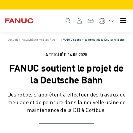
PRODUITS
APERÇU DU PRODUIT
FR
CNC ET SERVOMOTEURS
RECHERCHE DE CNC
Accueil
/
Actualités et médias
/
Actualités et communiqués de presse
/
FANUC soutient le projet de la Deutsche Bahn
/
Communiqués de 
SYSTÈMES CNC
ENTRAÎNEMENTS
AFFICHÉE
14.05.2025
SYSTÈME D'E/S
FANUC soutient le projet de
FONCTIONS/OPTIONS DE LA CNC
PERSONNALISATION
la Deutsche Bahn
SIMULATION - DIGITAL TWIN SOLUTIONS
DURABILITÉ DE LA CNC
Des robots s'apprêtent à effectuer des travaux de
PRODUITS ÉDUCATIFS CNC
meulage et de peinture dans la nouvelle usine de
SOLUTIONS DE RETROFIT
maintenance de la DB à Cottbus.
MODÈLES CNC AVANCÉS
ROBOTS
RECHERCHE DE ROBOTS