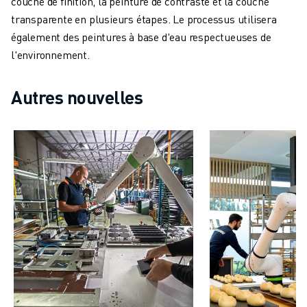
couche de finition, la peinture de contraste et la couche
VÉHICULES ÉLECTRIQUES
transparente en plusieurs étapes. Le processus utilisera
ÉLECTRONIQUE
également des peintures à base d'eau respectueuses de
ALIMENTATION ET BOISSONS
l'environnement.
MÉDICAL
PLASTIQUES
Autres nouvelles
ENTREPOSAGE, LOGISTIQUE, POSTE ET COLIS
APPLICATIONS
TOUTES LES APPLICATIONS
USINAGE 5 AXES
SOUDAGE À L'ARC
ASSEMBLAGE
RECTIFICATION CNC
FRAISAGE CNC
TOURNAGE CNC
PERÇAGE ET TARAUDAGE À GRANDE VITESSE
MOULAGE PAR INJECTION
ENTRETIEN DES MACHINES