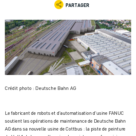
ROBOTS INDUSTRIELS
PARTAGER
ROBOTS COLLABORATIFS
GAMME DE ROBOTS
CONTRÔLEURS DE ROBOTS
ACCESSOIRES POUR ROBOTS
LOGICIEL ROBOT
LOGICIEL DE SIMULATION
PRODUITS DE ROBOTIQUE ÉDUCATIVE
AUTOMATISATION DES ROBOTS
ROBOTS DE SOUDAGE À L'ARC
ROBOTS ARTICULÉS
Crédit photo : Deutsche Bahn AG
SÉRIE ARC MATE
SÉRIE M-900
ROBOTS DELTA
Le fabricant de robots et d'automatisation d'usine FANUC
ROBOTS POUR L'ALIMENTATION ET LES SALLES BLANCHES
soutient les opérations de maintenance de Deutsche Bahn
ROBOTS DE PEINTURE
AG dans sa nouvelle usine de Cottbus : la piste de peinture
ROBOTS PALETTISEURS