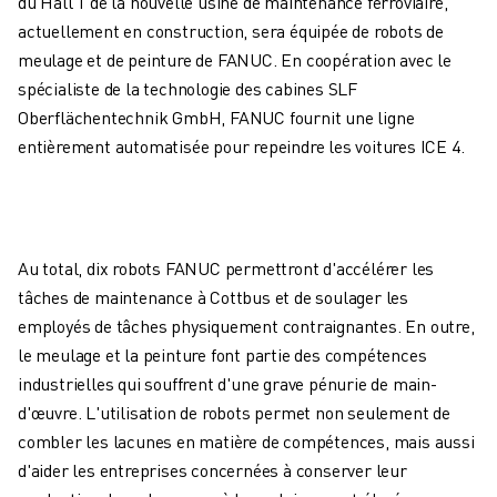
du Hall 1 de la nouvelle usine de maintenance ferroviaire,
ROBOTS SCARA
actuellement en construction, sera équipée de robots de
CENTRES D'USINAGE CNC COMPACTS
meulage et de peinture de FANUC. En coopération avec le
RECHERCHE DE ROBODRILL
spécialiste de la technologie des cabines SLF
ROBODRILL CENTRES D'USINAGE CNC COMPACTS
Oberflächentechnik GmbH, FANUC fournit une ligne
ROBODRILL MATÉRIEL
entièrement automatisée pour repeindre les voitures ICE 4.
LOGICIEL ROBODRILL
ROBODRILL MAINTENANCE PRÉVENTIVE
DURABILITÉ DU ROBODRILL
ROBODRILL ENSEMBLE DE ROBOTS
Au total, dix robots FANUC permettront d'accélérer les
ROBODRILL KIT PÉDAGOGIQUE
tâches de maintenance à Cottbus et de soulager les
MACHINES DE MOULAGE PAR INJECTION ÉLECTRIQUES
employés de tâches physiquement contraignantes. En outre,
RECHERCHE DE ROBOSHOT
le meulage et la peinture font partie des compétences
ROBOSHOT MACHINES DE MOULAGE PAR INJECTION ÉLECTRIQUES
industrielles qui souffrent d'une grave pénurie de main-
ROBOSHOT MATÉRIEL
d'œuvre. L'utilisation de robots permet non seulement de
LOGICIEL ROBOSHOT
combler les lacunes en matière de compétences, mais aussi
DURABILITÉ DU ROBOSHOT
d'aider les entreprises concernées à conserver leur
ROBOSHOT ENSEMBLE DE ROBOTS