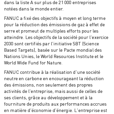
ROBOSHOT MAINTENANCE PRÉVENTIVE
dans la liste A sur plus de 21 000 entreprises
COÛT TOTAL D'UNE ROBOSHOT
notées dans le monde entier.
MACHINES D'ÉLECTROÉROSION PAR FIL
FANUC a fixé des objectifs à moyen et long terme
ROBOCUT MACHINES D'ÉLECTROÉROSION À FIL
pour la réduction des émissions de gaz à effet de
ROBOCUT MATÉRIEL
serre et promeut de multiples efforts pour les
LOGICIEL ROBOCUT
atteindre. Les objectifs de la société pour l'exercice
ROBOCUT MAINTENANCE PRÉVENTIVE
2030 sont certifiés par l'initiative SBT (Science
DURABILITÉ DU ROBOCUT
Based Targets), basée sur le Pacte mondial des
SOLUTIONS IIOT
Nations Unies, le World Resources Institute et le
SOLUTIONS POUR L'USINE INTELLIGENTE
World Wide Fund for Nature.
DES SOLUTIONS D'USINE INTELLIGENTE POUR AMÉLIORER L'EFFICAC
FANUC contribue à la réalisation d'une société
ENREGISTREMENT DU PRODUIT "
neutre en carbone en encourageant la réduction
TÉMOIGNAGES
des émissions, non seulement des propres
SOLUTIONS
activités de l'entreprise, mais aussi de celles de
INDUSTRIES
ses clients, grâce au développement et à la
TOUTES LES INDUSTRIES
fourniture de produits aux performances accrues
AÉROSPATIALE
en matière d'économie d'énergie. L'entreprise est
AUTOMOBILE