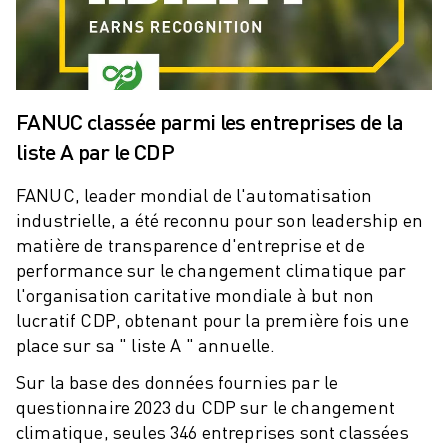
ROBOTS SCARA
CENTRES D'USINAGE CNC COMPACTS
RECHERCHE DE ROBODRILL
ROBODRILL CENTRES D'USINAGE CNC COMPACTS
ROBODRILL MATÉRIEL
FANUC classée parmi les entreprises de la
LOGICIEL ROBODRILL
liste A par le CDP
ROBODRILL MAINTENANCE PRÉVENTIVE
DURABILITÉ DU ROBODRILL
FANUC, leader mondial de l'automatisation
ROBODRILL ENSEMBLE DE ROBOTS
industrielle, a été reconnu pour son leadership en
ROBODRILL KIT PÉDAGOGIQUE
matière de transparence d'entreprise et de
MACHINES DE MOULAGE PAR INJECTION ÉLECTRIQUES
performance sur le changement climatique par
l'organisation caritative mondiale à but non
RECHERCHE DE ROBOSHOT
lucratif CDP, obtenant pour la première fois une
ROBOSHOT MACHINES DE MOULAGE PAR INJECTION ÉLECTRIQUES
place sur sa " liste A " annuelle.
ROBOSHOT MATÉRIEL
LOGICIEL ROBOSHOT
Sur la base des données fournies par le
DURABILITÉ DU ROBOSHOT
questionnaire 2023 du CDP sur le changement
ROBOSHOT ENSEMBLE DE ROBOTS
climatique, seules 346 entreprises sont classées