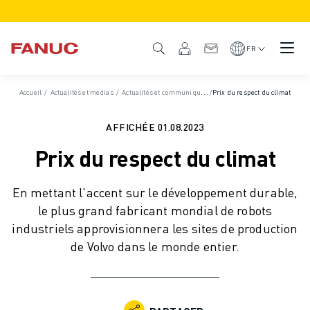
PRODUITS
APERÇU DU PRODUIT
FR
CNC ET SERVOMOTEURS
RECHERCHE DE CNC
Accueil
/
Actualités et médias
/
Actualités et communiqués de presse
/
Prix du respect du climat
/
Communiqués de 
SYSTÈMES CNC
ENTRAÎNEMENTS
AFFICHÉE
01.08.2023
SYSTÈME D'E/S
Prix du respect du climat
FONCTIONS/OPTIONS DE LA CNC
PERSONNALISATION
En mettant l'accent sur le développement durable,
SIMULATION - DIGITAL TWIN SOLUTIONS
le plus grand fabricant mondial de robots
DURABILITÉ DE LA CNC
industriels approvisionnera les sites de production
PRODUITS ÉDUCATIFS CNC
de Volvo dans le monde entier.
SOLUTIONS DE RETROFIT
MODÈLES CNC AVANCÉS
ROBOTS
RECHERCHE DE ROBOTS