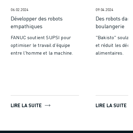
MANUTENTION
06.02.2024
09.04.2024
PEINTURE
Développer des robots
Des robots dans
PALETTISATION
empathiques
boulangerie
SOUDAGE PAR POINTS
INSPECTION DE LA VISION
FANUC soutient SUPSI pour
"Bakisto" soulag
DÉCOUPAGE PAR FIL EDM
optimiser le travail d'équipe
et réduit les déch
TÉMOIGNAGES
entre l'homme et la machine.
alimentaires.
SERVICE CLIENTÈLE
SERVICE CLIENTÈLE
FANUC PLANS
TERRAIN ET MAINTENANCE
SUPPORT TECHNIQUE À DISTANCE
PIÈCES DE RECHANGE
REMISE À NEUF
LIRE LA SUITE
LIRE LA SUITE
OUTILS DE SERVICE NUMÉRIQUE
CENTRE DE TÉLÉCHARGEMENT " MYFANUC
FORMATION ET ÉDUCATION