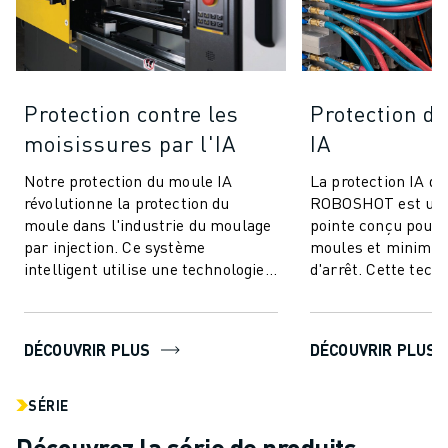
Protection contre les
Protection de
moisissures par l'IA
IA
Notre protection du moule IA
La protection IA de
révolutionne la protection du
ROBOSHOT est un 
moule dans l'industrie du moulage
pointe conçu pour 
par injection. Ce système
moules et minimis
intelligent utilise une technologie
d'arrêt. Cette tech
avancée de contrôle du couple pour
innovante utilise l
offrir ...
couple pour une...
DÉCOUVRIR PLUS
DÉCOUVRIR PLUS
SÉRIE
Découvrez la série de produits