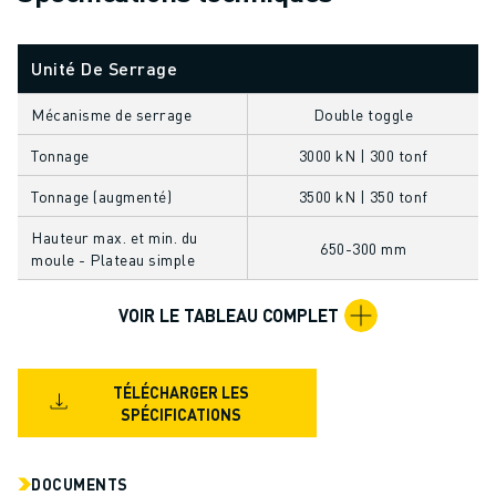
FANUC ACADEMY
SOLUTIONS POUR LES INDUSTRIES
Unité De Serrage
SOLUTIONS POUR L'ÉDUCATION
WORLDSKILLS ET JEUNES TALENTS
Mécanisme de serrage
Double toggle
ÉVÉNEMENTS ÉDUCATIFS
ACTUALITÉS ET MÉDIAS
Tonnage
3000 kN | 300 tonf
ACTUALITÉS ET MÉDIAS
Tonnage (augmenté)
3500 kN | 350 tonf
EVÉNEMENTS
Hauteur max. et min. du
ÉVÉNEMENTS ÉDUCATIFS
650-300 mm
moule - Plateau simple
A PROPOS DE FANUC
A PROPOS DE FANUC
VOIR LE TABLEAU COMPLET
FANUC EN EUROPE
NOS SITES
DÉVELOPPEMENT DURABLE
TÉLÉCHARGER LES
CARRIÈRE
SPÉCIFICATIONS
FAÇONNEZ VOTRE AVENIR AVEC FANUC
REJOIGNEZ-NOUS
DOCUMENTS