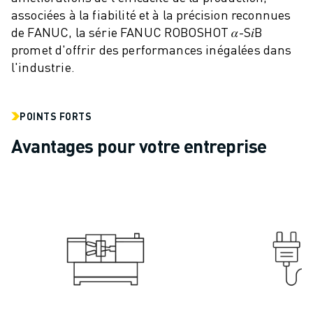
associées à la fiabilité et à la précision reconnues
VÉHICULES ÉLECTRIQUES
de FANUC, la série FANUC ROBOSHOT 𝛼-S𝑖B
ÉLECTRONIQUE
promet d'offrir des performances inégalées dans
ALIMENTATION ET BOISSONS
l'industrie.
MÉDICAL
PLASTIQUES
ENTREPOSAGE, LOGISTIQUE, POSTE ET COLIS
POINTS FORTS
APPLICATIONS
Avantages pour votre entreprise
TOUTES LES APPLICATIONS
USINAGE 5 AXES
SOUDAGE À L'ARC
ASSEMBLAGE
RECTIFICATION CNC
FRAISAGE CNC
TOURNAGE CNC
PERÇAGE ET TARAUDAGE À GRANDE VITESSE
MOULAGE PAR INJECTION
ENTRETIEN DES MACHINES