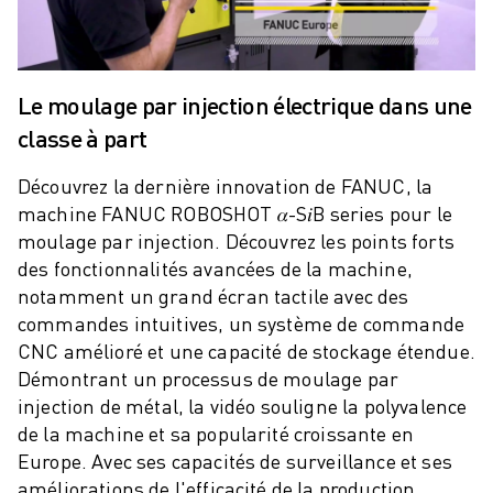
ROBOSHOT MAINTENANCE PRÉVENTIVE
COÛT TOTAL D'UNE ROBOSHOT
MACHINES D'ÉLECTROÉROSION PAR FIL
ROBOCUT MACHINES D'ÉLECTROÉROSION À FIL
Le moulage par injection électrique dans une
ROBOCUT MATÉRIEL
classe à part
LOGICIEL ROBOCUT
ROBOCUT MAINTENANCE PRÉVENTIVE
Découvrez la dernière innovation de FANUC, la
DURABILITÉ DU ROBOCUT
machine FANUC ROBOSHOT 𝛼-S𝑖B series pour le
SOLUTIONS IIOT
moulage par injection. Découvrez les points forts
SOLUTIONS POUR L'USINE INTELLIGENTE
des fonctionnalités avancées de la machine,
DES SOLUTIONS D'USINE INTELLIGENTE POUR AMÉLIORER L'EFFICAC
notamment un grand écran tactile avec des
ENREGISTREMENT DU PRODUIT "
commandes intuitives, un système de commande
TÉMOIGNAGES
CNC amélioré et une capacité de stockage étendue.
SOLUTIONS
Démontrant un processus de moulage par
INDUSTRIES
injection de métal, la vidéo souligne la polyvalence
TOUTES LES INDUSTRIES
de la machine et sa popularité croissante en
AÉROSPATIALE
Europe. Avec ses capacités de surveillance et ses
améliorations de l'efficacité de la production,
AUTOMOBILE