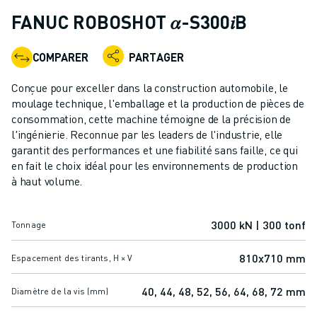
ROBOTS INDUSTRIELS
FANUC ROBOSHOT 𝛼-S300𝑖B
ROBOTS COLLABORATIFS
GAMME DE ROBOTS
COMPARER
PARTAGER
CONTRÔLEURS DE ROBOTS
ACCESSOIRES POUR ROBOTS
Conçue pour exceller dans la construction automobile, le
LOGICIEL ROBOT
moulage technique, l'emballage et la production de pièces de
consommation, cette machine témoigne de la précision de
LOGICIEL DE SIMULATION
l'ingénierie. Reconnue par les leaders de l'industrie, elle
PRODUITS DE ROBOTIQUE ÉDUCATIVE
garantit des performances et une fiabilité sans faille, ce qui
AUTOMATISATION DES ROBOTS
en fait le choix idéal pour les environnements de production
ROBOTS DE SOUDAGE À L'ARC
à haut volume.
ROBOTS ARTICULÉS
SÉRIE ARC MATE
3000 kN | 300 tonf
Tonnage
SÉRIE M-900
ROBOTS DELTA
810x710 mm
Espacement des tirants, H × V
ROBOTS POUR L'ALIMENTATION ET LES SALLES BLANCHES
ROBOTS DE PEINTURE
40, 44, 48, 52, 56, 64, 68, 72 mm
Diamètre de la vis (mm)
ROBOTS PALETTISEURS