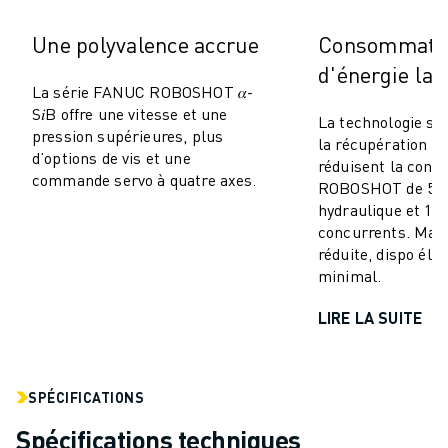
MANUTENTION
Une polyvalence accrue
Consommati
PEINTURE
PALETTISATION
d'énergie la 
La série FANUC ROBOSHOT 𝛼-
SOUDAGE PAR POINTS
S𝑖B offre une vitesse et une
INSPECTION DE LA VISION
La technologie se
pression supérieures, plus
la récupération d’
DÉCOUPAGE PAR FIL EDM
d’options de vis et une
réduisent la con
TÉMOIGNAGES
commande servo à quatre axes.
ROBOSHOT de 50–
SERVICE CLIENTÈLE
hydraulique et 10
SERVICE CLIENTÈLE
concurrents. Mai
FANUC PLANS
réduite, dispo éle
minimal.
TERRAIN ET MAINTENANCE
SUPPORT TECHNIQUE À DISTANCE
LIRE LA SUITE
PIÈCES DE RECHANGE
REMISE À NEUF
OUTILS DE SERVICE NUMÉRIQUE
SPÉCIFICATIONS
CENTRE DE TÉLÉCHARGEMENT " MYFANUC
FORMATION ET ÉDUCATION
Spécifications techniques