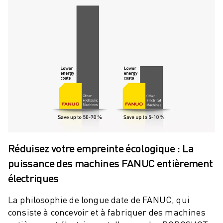
ROBOTS SCARA
CENTRES D'USINAGE CNC COMPACTS
RECHERCHE DE ROBODRILL
ROBODRILL CENTRES D'USINAGE CNC COMPACTS
ROBODRILL MATÉRIEL
LOGICIEL ROBODRILL
ROBODRILL MAINTENANCE PRÉVENTIVE
DURABILITÉ DU ROBODRILL
ROBODRILL ENSEMBLE DE ROBOTS
ROBODRILL KIT PÉDAGOGIQUE
MACHINES DE MOULAGE PAR INJECTION ÉLECTRIQUES
RECHERCHE DE ROBOSHOT
Réduisez votre empreinte écologique : La
ROBOSHOT MACHINES DE MOULAGE PAR INJECTION ÉLECTRIQUES
puissance des machines FANUC entièrement
ROBOSHOT MATÉRIEL
électriques
LOGICIEL ROBOSHOT
DURABILITÉ DU ROBOSHOT
La philosophie de longue date de FANUC, qui
ROBOSHOT ENSEMBLE DE ROBOTS
consiste à concevoir et à fabriquer des machines