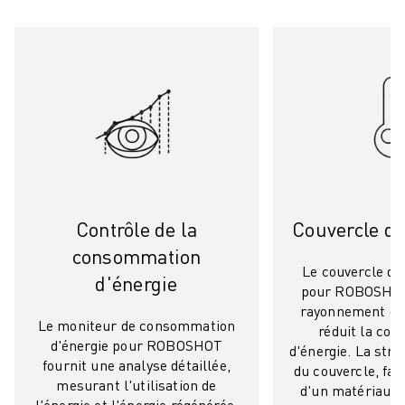
FANUC ACADEMY
SOLUTIONS POUR LES INDUSTRIES
SOLUTIONS POUR L'ÉDUCATION
WORLDSKILLS ET JEUNES TALENTS
ÉVÉNEMENTS ÉDUCATIFS
ACTUALITÉS ET MÉDIAS
ACTUALITÉS ET MÉDIAS
EVÉNEMENTS
ÉVÉNEMENTS ÉDUCATIFS
A PROPOS DE FANUC
Contrôle de la
Couvercle de 
A PROPOS DE FANUC
consommation
FANUC EN EUROPE
Le couvercle de 
d'énergie
pour ROBOSHOT
NOS SITES
rayonnement de 
DÉVELOPPEMENT DURABLE
Le moniteur de consommation
réduit la co
CARRIÈRE
d'énergie pour ROBOSHOT
d'énergie. La str
FAÇONNEZ VOTRE AVENIR AVEC FANUC
fournit une analyse détaillée,
du couvercle, fab
mesurant l'utilisation de
REJOIGNEZ-NOUS
d'un matériau is
l'énergie et l'énergie régénérée.