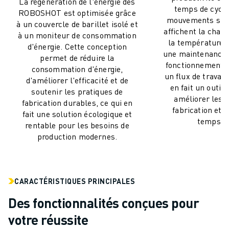
La régénération de l'énergie des
MANUTENTION
temps de cycle
ROBOSHOT est optimisée grâce
mouvements simu
PEINTURE
à un couvercle de barillet isolé et
affichent la char
PALETTISATION
à un moniteur de consommation
la température,
d'énergie. Cette conception
SOUDAGE PAR POINTS
une maintenance 
permet de réduire la
INSPECTION DE LA VISION
fonctionnement in
consommation d'énergie,
DÉCOUPAGE PAR FIL EDM
un flux de travail 
d'améliorer l'efficacité et de
en fait un outil
TÉMOIGNAGES
soutenir les pratiques de
améliorer les 
SERVICE CLIENTÈLE
fabrication durables, ce qui en
fabrication et 
fait une solution écologique et
SERVICE CLIENTÈLE
temps d'
rentable pour les besoins de
FANUC PLANS
production modernes.
TERRAIN ET MAINTENANCE
SUPPORT TECHNIQUE À DISTANCE
PIÈCES DE RECHANGE
REMISE À NEUF
CARACTÉRISTIQUES PRINCIPALES
OUTILS DE SERVICE NUMÉRIQUE
Des fonctionnalités conçues pour
CENTRE DE TÉLÉCHARGEMENT " MYFANUC
votre réussite
FORMATION ET ÉDUCATION