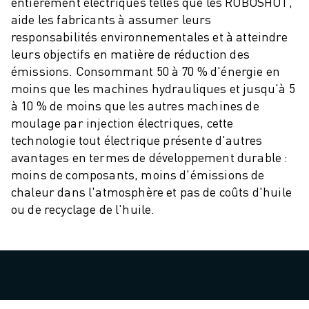
ROBOSHOT MAINTENANCE PRÉVENTIVE
entièrement électriques telles que les ROBOSHOT,
aide les fabricants à assumer leurs
COÛT TOTAL D'UNE ROBOSHOT
responsabilités environnementales et à atteindre
MACHINES D'ÉLECTROÉROSION PAR FIL
leurs objectifs en matière de réduction des
ROBOCUT MACHINES D'ÉLECTROÉROSION À FIL
émissions. Consommant 50 à 70 % d'énergie en
ROBOCUT MATÉRIEL
moins que les machines hydrauliques et jusqu'à 5
LOGICIEL ROBOCUT
à 10 % de moins que les autres machines de
ROBOCUT MAINTENANCE PRÉVENTIVE
moulage par injection électriques, cette
DURABILITÉ DU ROBOCUT
technologie tout électrique présente d'autres
SOLUTIONS IIOT
avantages en termes de développement durable :
SOLUTIONS POUR L'USINE INTELLIGENTE
moins de composants, moins d'émissions de
DES SOLUTIONS D'USINE INTELLIGENTE POUR AMÉLIORER L'EFFICAC
chaleur dans l'atmosphère et pas de coûts d'huile
ENREGISTREMENT DU PRODUIT "
ou de recyclage de l'huile.
TÉMOIGNAGES
SOLUTIONS
INDUSTRIES
TOUTES LES INDUSTRIES
AÉROSPATIALE
AUTOMOBILE