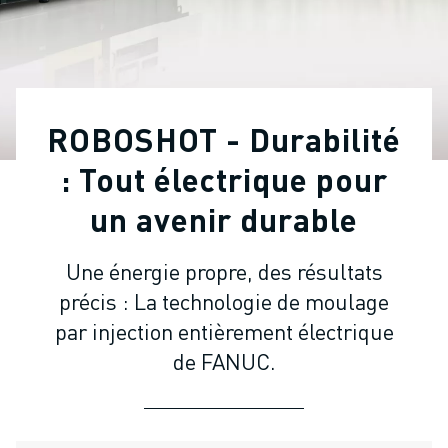
ROBOTS INDUSTRIELS
ROBOTS COLLABORATIFS
GAMME DE ROBOTS
CONTRÔLEURS DE ROBOTS
ACCESSOIRES POUR ROBOTS
ROBOSHOT - Durabilité
LOGICIEL ROBOT
LOGICIEL DE SIMULATION
: Tout électrique pour
PRODUITS DE ROBOTIQUE ÉDUCATIVE
un avenir durable
AUTOMATISATION DES ROBOTS
ROBOTS DE SOUDAGE À L'ARC
Une énergie propre, des résultats
ROBOTS ARTICULÉS
précis : La technologie de moulage
SÉRIE ARC MATE
SÉRIE M-900
par injection entièrement électrique
ROBOTS DELTA
de FANUC.
ROBOTS POUR L'ALIMENTATION ET LES SALLES BLANCHES
ROBOTS DE PEINTURE
ROBOTS PALETTISEURS