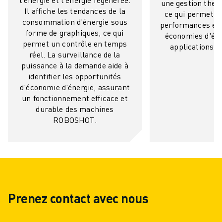
CONTACT
une gestion therm
Il affiche les tendances de la
ce qui permet d'
CONTACT
consommation d'énergie sous
performances et 
LOCALISATION DES SITES
forme de graphiques, ce qui
économies d'éne
IMPRESSION
permet un contrôle en temps
applications in
réel. La surveillance de la
puissance à la demande aide à
identifier les opportunités
d'économie d'énergie, assurant
un fonctionnement efficace et
durable des machines
ROBOSHOT.
Prenez contact avec nous