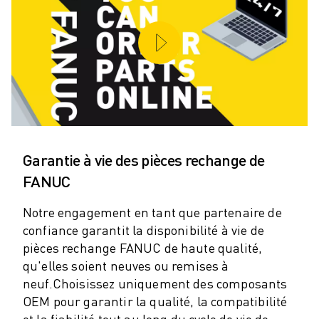
ROBOTS SCARA
CENTRES D'USINAGE CNC COMPACTS
RECHERCHE DE ROBODRILL
ROBODRILL CENTRES D'USINAGE CNC COMPACTS
ROBODRILL MATÉRIEL
LOGICIEL ROBODRILL
ROBODRILL MAINTENANCE PRÉVENTIVE
DURABILITÉ DU ROBODRILL
ROBODRILL ENSEMBLE DE ROBOTS
Garantie à vie des pièces rechange de
ROBODRILL KIT PÉDAGOGIQUE
FANUC
MACHINES DE MOULAGE PAR INJECTION ÉLECTRIQUES
RECHERCHE DE ROBOSHOT
Notre engagement en tant que partenaire de
ROBOSHOT MACHINES DE MOULAGE PAR INJECTION ÉLECTRIQUES
confiance garantit la disponibilité à vie de
ROBOSHOT MATÉRIEL
pièces rechange FANUC de haute qualité,
LOGICIEL ROBOSHOT
qu'elles soient neuves ou remises à
neuf.
Choisissez uniquement des composants
DURABILITÉ DU ROBOSHOT
OEM pour garantir la qualité, la compatibilité
ROBOSHOT ENSEMBLE DE ROBOTS
et la fiabilité tout au long du cycle de vie de