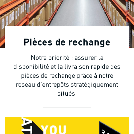
ROBOTS INDUSTRIELS
ROBOTS COLLABORATIFS
GAMME DE ROBOTS
CONTRÔLEURS DE ROBOTS
ACCESSOIRES POUR ROBOTS
Pièces de rechange
LOGICIEL ROBOT
LOGICIEL DE SIMULATION
Notre priorité : assurer la
PRODUITS DE ROBOTIQUE ÉDUCATIVE
disponibilité et la livraison rapide des
AUTOMATISATION DES ROBOTS
ROBOTS DE SOUDAGE À L'ARC
pièces de rechange grâce à notre
ROBOTS ARTICULÉS
réseau d'entrepôts stratégiquement
SÉRIE ARC MATE
situés.
SÉRIE M-900
ROBOTS DELTA
ROBOTS POUR L'ALIMENTATION ET LES SALLES BLANCHES
ROBOTS DE PEINTURE
ROBOTS PALETTISEURS