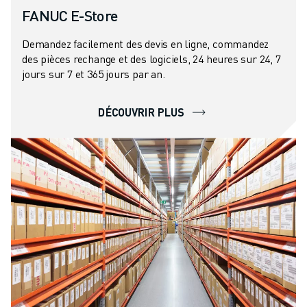
MANUTENTION
FANUC E-Store
PEINTURE
Demandez facilement des devis en ligne, commandez
PALETTISATION
des pièces rechange et des logiciels, 24 heures sur 24, 7
SOUDAGE PAR POINTS
jours sur 7 et 365 jours par an.
INSPECTION DE LA VISION
DÉCOUPAGE PAR FIL EDM
DÉCOUVRIR PLUS
TÉMOIGNAGES
SERVICE CLIENTÈLE
SERVICE CLIENTÈLE
FANUC PLANS
TERRAIN ET MAINTENANCE
SUPPORT TECHNIQUE À DISTANCE
PIÈCES DE RECHANGE
REMISE À NEUF
OUTILS DE SERVICE NUMÉRIQUE
CENTRE DE TÉLÉCHARGEMENT " MYFANUC
FORMATION ET ÉDUCATION