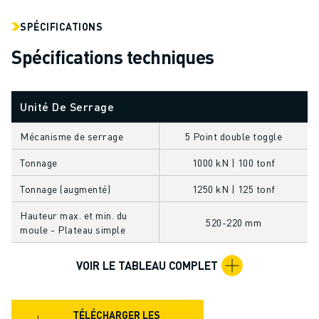
FANUC ACADEMY
SOLUTIONS POUR LES INDUSTRIES
SPÉCIFICATIONS
SOLUTIONS POUR L'ÉDUCATION
Spécifications techniques
WORLDSKILLS ET JEUNES TALENTS
ÉVÉNEMENTS ÉDUCATIFS
ACTUALITÉS ET MÉDIAS
Unité De Serrage
ACTUALITÉS ET MÉDIAS
EVÉNEMENTS
Mécanisme de serrage
5 Point double toggle
ÉVÉNEMENTS ÉDUCATIFS
Tonnage
1000 kN | 100 tonf
A PROPOS DE FANUC
Tonnage (augmenté)
1250 kN | 125 tonf
A PROPOS DE FANUC
FANUC EN EUROPE
Hauteur max. et min. du
520-220 mm
NOS SITES
moule - Plateau simple
DÉVELOPPEMENT DURABLE
VOIR LE TABLEAU COMPLET
CARRIÈRE
FAÇONNEZ VOTRE AVENIR AVEC FANUC
REJOIGNEZ-NOUS
TÉLÉCHARGER LES