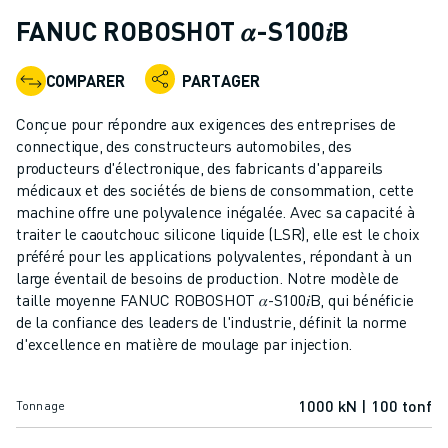
ROBOTS INDUSTRIELS
FANUC ROBOSHOT 𝛼-S100𝑖B
ROBOTS COLLABORATIFS
GAMME DE ROBOTS
COMPARER
PARTAGER
CONTRÔLEURS DE ROBOTS
ACCESSOIRES POUR ROBOTS
Conçue pour répondre aux exigences des entreprises de
LOGICIEL ROBOT
connectique, des constructeurs automobiles, des
producteurs d'électronique, des fabricants d'appareils
LOGICIEL DE SIMULATION
médicaux et des sociétés de biens de consommation, cette
PRODUITS DE ROBOTIQUE ÉDUCATIVE
machine offre une polyvalence inégalée. Avec sa capacité à
AUTOMATISATION DES ROBOTS
traiter le caoutchouc silicone liquide (LSR), elle est le choix
ROBOTS DE SOUDAGE À L'ARC
préféré pour les applications polyvalentes, répondant à un
ROBOTS ARTICULÉS
large éventail de besoins de production. Notre modèle de
SÉRIE ARC MATE
taille moyenne FANUC ROBOSHOT 𝛼-S100𝑖B, qui bénéficie
de la confiance des leaders de l'industrie, définit la norme
SÉRIE M-900
d'excellence en matière de moulage par injection.
ROBOTS DELTA
ROBOTS POUR L'ALIMENTATION ET LES SALLES BLANCHES
ROBOTS DE PEINTURE
1000 kN | 100 tonf
Tonnage
ROBOTS PALETTISEURS