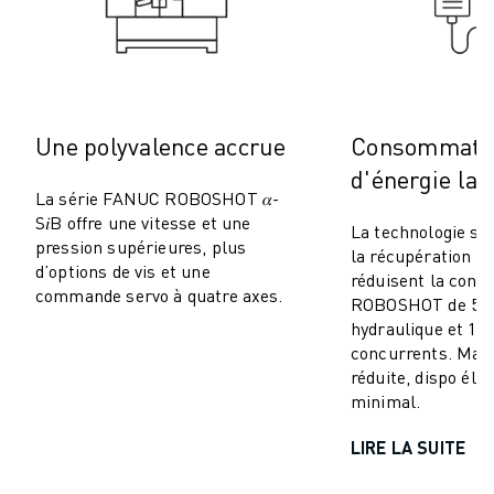
MANUTENTION
PEINTURE
PALETTISATION
SOUDAGE PAR POINTS
INSPECTION DE LA VISION
Une polyvalence accrue
Consommati
DÉCOUPAGE PAR FIL EDM
d'énergie la 
TÉMOIGNAGES
La série FANUC ROBOSHOT 𝛼-
SERVICE CLIENTÈLE
S𝑖B offre une vitesse et une
La technologie se
pression supérieures, plus
SERVICE CLIENTÈLE
la récupération d’
d’options de vis et une
FANUC PLANS
réduisent la con
commande servo à quatre axes.
ROBOSHOT de 50–
TERRAIN ET MAINTENANCE
hydraulique et 10
SUPPORT TECHNIQUE À DISTANCE
concurrents. Mai
PIÈCES DE RECHANGE
réduite, dispo éle
REMISE À NEUF
minimal.
OUTILS DE SERVICE NUMÉRIQUE
LIRE LA SUITE
CENTRE DE TÉLÉCHARGEMENT " MYFANUC
FORMATION ET ÉDUCATION