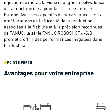
injection de métal, la vidéo souligne la polyvalence
VÉHICULES ÉLECTRIQUES
de la machine et sa popularité croissante en
ÉLECTRONIQUE
Europe. Avec ses capacités de surveillance et ses
ALIMENTATION ET BOISSONS
améliorations de l'efficacité de la production,
MÉDICAL
associées à la fiabilité et à la précision reconnues
PLASTIQUES
de FANUC, la série FANUC ROBOSHOT 𝛼-S𝑖B
ENTREPOSAGE, LOGISTIQUE, POSTE ET COLIS
promet d'offrir des performances inégalées dans
APPLICATIONS
l'industrie.
TOUTES LES APPLICATIONS
USINAGE 5 AXES
SOUDAGE À L'ARC
POINTS FORTS
ASSEMBLAGE
Avantages pour votre entreprise
RECTIFICATION CNC
FRAISAGE CNC
TOURNAGE CNC
PERÇAGE ET TARAUDAGE À GRANDE VITESSE
MOULAGE PAR INJECTION
ENTRETIEN DES MACHINES