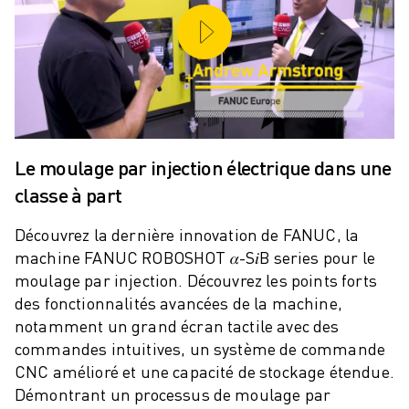
ROBOSHOT MAINTENANCE PRÉVENTIVE
COÛT TOTAL D'UNE ROBOSHOT
MACHINES D'ÉLECTROÉROSION PAR FIL
ROBOCUT MACHINES D'ÉLECTROÉROSION À FIL
ROBOCUT MATÉRIEL
LOGICIEL ROBOCUT
ROBOCUT MAINTENANCE PRÉVENTIVE
Le moulage par injection électrique dans une
DURABILITÉ DU ROBOCUT
SOLUTIONS IIOT
classe à part
SOLUTIONS POUR L'USINE INTELLIGENTE
Découvrez la dernière innovation de FANUC, la
DES SOLUTIONS D'USINE INTELLIGENTE POUR AMÉLIORER L'EFFICAC
machine FANUC ROBOSHOT 𝛼-S𝑖B series pour le
ENREGISTREMENT DU PRODUIT "
moulage par injection. Découvrez les points forts
TÉMOIGNAGES
des fonctionnalités avancées de la machine,
SOLUTIONS
notamment un grand écran tactile avec des
INDUSTRIES
commandes intuitives, un système de commande
TOUTES LES INDUSTRIES
CNC amélioré et une capacité de stockage étendue.
AÉROSPATIALE
Démontrant un processus de moulage par
AUTOMOBILE