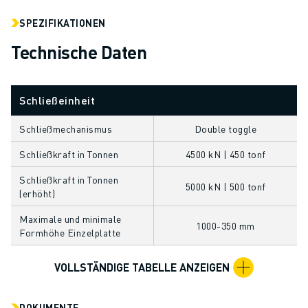
ÜBER FANUC
SPEZIFIKATIONEN
FANUC IN EUROPA
UNSERE STANDORTE
Technische Daten
NACHHALTIGKEIT
KARRIERE
GESTALTEN SIE IHRE ZUKUNFT MIT FANUC
Schließeinheit
JETZT BEWERBEN » KARRIEREPORTAL
Schließmechanismus
Double toggle
KONTAKT
KONTAKT
Schließkraft in Tonnen
4500 kN | 450 tonf
STANDORTE
Schließkraft in Tonnen
IMPRESSUM
5000 kN | 500 tonf
(erhöht)
Maximale und minimale
1000-350 mm
Formhöhe Einzelplatte
VOLLSTÄNDIGE TABELLE ANZEIGEN
DOKUMENTE