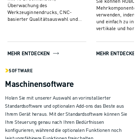
Sie können ROBOS
Überwachung des
Mehrkomponentens
Werkzeuginnendrucks, CNC-
verwenden, indem Si
basierter Qualitätsauswahl und
und einfach zu inte
nahtloser Integration.
vertikale und horiz
Kommunizieren und verbinden Sie
Spritzeinheiten hi
mit beliebigen Wer...
fortschrittliche Spri
MEHR ENTDECKEN
MEHR ENTDECKEN
SOFTWARE
Maschinensoftware
Holen Sie mit unserer Auswahl an vorinstallierter
Standardsoftware und optionalen Add-ons das Beste aus
Ihrem Gerät heraus. Mit der Standardsoftware können Sie
Ihre Steuerung genau nach Ihren Bedürfnissen
konfigurieren, während die optionalen Funktionen noch
leistungsfähigere Funktionen freischalten.