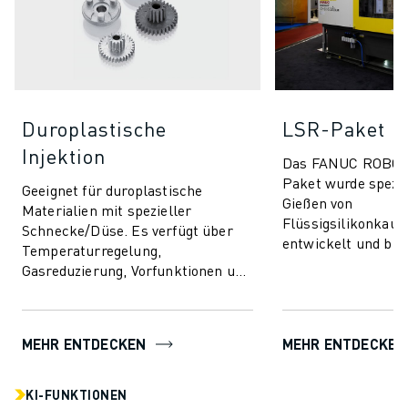
Duroplastische
LSR-Paket
Injektion
Das FANUC ROBO
Paket wurde spezie
Geeignet für duroplastische
Gießen von
Materialien mit spezieller
Flüssigsilikonkaut
Schnecke/Düse. Es verfügt über
entwickelt und bie
Temperaturregelung,
unvergleichliche P
Gasreduzierung, Vorfunktionen und
Effizienz für eine b
beinhaltet AI-Funktionen für
Produkten. Di...
Prozessstabilität und Qualit...
MEHR ENTDECKEN
MEHR ENTDECKEN
KI-FUNKTIONEN