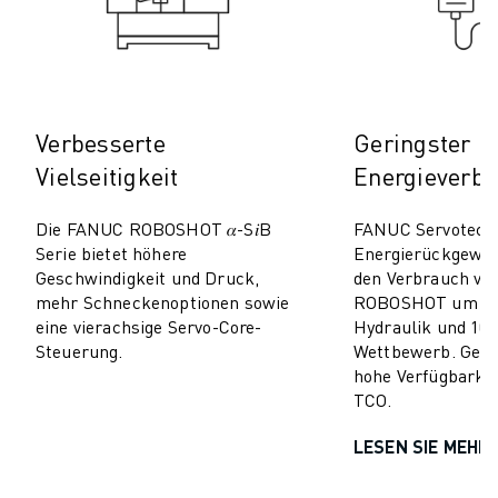
TECHNISCHE FERNUNTERSTÜTZUNG
ERSATZTEILE
WIEDERAUFBEREITUNG
DIGITALE SERVICE TOOLS
E-STORE
Verbesserte
Geringster
DOWNLOAD CENTER » MYFANUC
Vielseitigkeit
Energieverb
TRAINING & AUSBILDUNG
FANUC AKADEMIE
Die FANUC ROBOSHOT 𝛼-S𝑖B
FANUC Servotechn
BRANCHEN-LÖSUNGEN
Serie bietet höhere
Energierückgewi
Geschwindigkeit und Druck,
den Verbrauch v
LÖSUNGEN FÜR DIE AUSBILDUNG
mehr Schneckenoptionen sowie
ROBOSHOT um 50–
WORLDSKILLS & YOUNG TALENTS
eine vierachsige Servo-Core-
Hydraulik und 10–
BILDUNGSVERANSTALTUNGEN
Steuerung.
Wettbewerb. Geri
NEWS & MEDIA
hohe Verfügbarkei
NEWS & MEDIA
TCO.
EVENTS
LESEN SIE MEHR
BILDUNGSVERANSTALTUNGEN
ÜBER FANUC