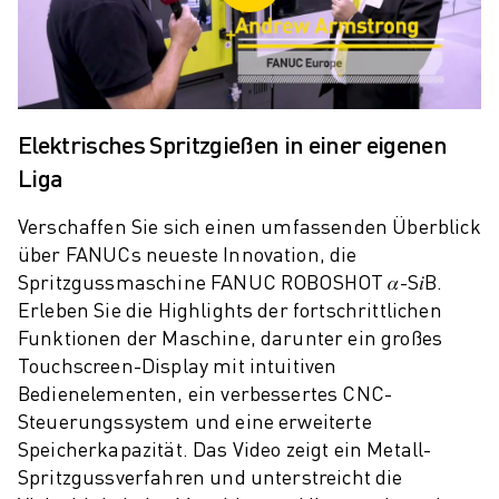
PRODUKTREGISTRIERUNG » FANUC PORTAL
FALLBEISPIELE
LÖSUNGEN
BRANCHEN
ALLE BRANCHEN
Elektrisches Spritzgießen in einer eigenen
LUFT- UND RAUMFAHRT
Liga
AUTOMOBIL
ELEKTRISCHE FAHRZEUGE
Verschaffen Sie sich einen umfassenden Überblick
ELEKTRONIK
über FANUCs neueste Innovation, die
LEBENSMITTEL UND GETRÄNKE
Spritzgussmaschine FANUC ROBOSHOT 𝛼-S𝑖B.
MEDIZIN
Erleben Sie die Highlights der fortschrittlichen
KUNSTSTOFFE
Funktionen der Maschine, darunter ein großes
LAGERHALTUNG, LOGISTIK, POST & PAKET
Touchscreen-Display mit intuitiven
APPLIKATIONEN
Bedienelementen, ein verbessertes CNC-
ALLE APPLIKATIONEN
Steuerungssystem und eine erweiterte
5-ACHS-BEARBEITUNG
Speicherkapazität. Das Video zeigt ein Metall-
LICHTBOGENSCHWEISSEN
Spritzgussverfahren und unterstreicht die
MONTAGE