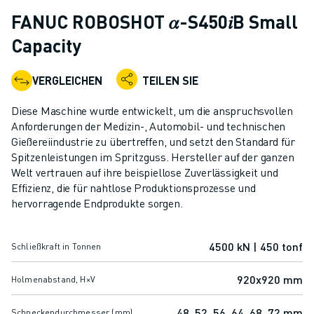
KOLLABORATIVE ROBOTER
FANUC ROBOSHOT 𝛼-S450𝑖B Small
ROBOTERPALETTE
Capacity
ROBOTER-STEUERUNGEN
ROBOTER-ZUBEHÖR
VERGLEICHEN
TEILEN SIE
ROBOTER-SOFTWARE
SIMULATIONSSOFTWARE
Diese Maschine wurde entwickelt, um die anspruchsvollen
ROBOTIK-PRODUKTE FÜR DEN BILDUNGSBEREICH
Anforderungen der Medizin-, Automobil- und technischen
ROBOTER-AUTOMATISIERUNG
Gießereiindustrie zu übertreffen, und setzt den Standard für
KOMPAKTE CNC-BEARBEITUNGSZENTREN
Spitzenleistungen im Spritzguss. Hersteller auf der ganzen
Welt vertrauen auf ihre beispiellose Zuverlässigkeit und
ROBODRILL-FILTER
Effizienz, die für nahtlose Produktionsprozesse und
ROBODRILL KOMPAKTE CNC-BEARBEITUNGSZENTREN
hervorragende Endprodukte sorgen.
ROBODRILL HARDWARE
ROBODRILL SOFTWARE
ROBODRILL VORBEUGENDE WARTUNG
4500 kN | 450 tonf
Schließkraft in Tonnen
ROBODRILL NACHHALTIGKEIT
920x920 mm
Holmenabstand, H×V
ROBODRILL ROBOTER-PAKET
ROBODRILL BILDUNGSPAKET
48, 52, 56, 64, 68, 72 mm
Schneckendurchmesser (mm)