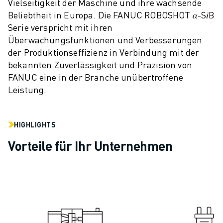
Vielseitigkeit der Maschine und ihre wachsende
CNC-SCHLEIFEN
Beliebtheit in Europa. Die FANUC ROBOSHOT 𝛼-S𝑖B
CNC-FRÄSEN
Serie verspricht mit ihren
CNC-DREHEN
Überwachungsfunktionen und Verbesserungen
HOCHGESCHWINDIGKEITSBOHREN UND -GEWINDESCHNEIDEN
der Produktionseffizienz in Verbindung mit der
SPRITZGUSS
bekannten Zuverlässigkeit und Präzision von
MASCHINENBEDIENUNG
FANUC eine in der Branche unübertroffene
MATERIALHANDHABUNG
Leistung.
LACKIEREN
PALETTIEREN
HIGHLIGHTS
PUNKTSCHWEISSEN
VISION INSPEKTION
Vorteile für Ihr Unternehmen
DRAHTERODIERMASCHINE
FALLBEISPIELE
KUNDENDIENST
KUNDENBETREUUNG
FANUC PLANS
FIELD & WARTUNG