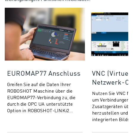
EUROMAP77 Anschluss
VNC (Virtuel
Netzwerk-Co
Greifen Sie auf die Daten Ihrer
ROBOSHOT Maschine über die
Nutzen Sie VNC f
EUROMAP77-Verbindung zu, die
um Verbindungen m
durch die OPC UA unterstützte
Zusatzgeräten übe
Option in ROBOSHOT-LINK𝑖2
herzustellen und s
ermöglicht wird. Ermöglicht den
integrierten Bilds
Austausch von Überwac...
der ROBOSHOT-Dis
zu erleichtern.