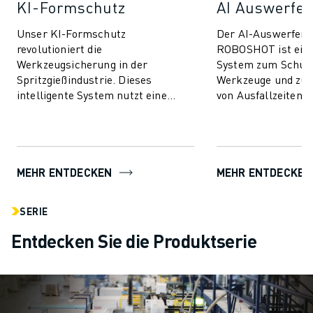
KI-Formschutz
AI Auswerfer
Unser KI-Formschutz
Der AI-Auswerfers
revolutioniert die
ROBOSHOT ist ein
Werkzeugsicherung in der
System zum Schutz
Spritzgießindustrie. Dieses
Werkzeuge und zur
intelligente System nutzt eine
von Ausfallzeiten. 
fortschrittliche Technologie zur
Technologie nutzt d
Drehmomentsteuerung, um Ihre
Drehmomentsteueru
Form sowohl ...
MEHR ENTDECKEN
MEHR ENTDECKEN
SERIE
Entdecken Sie die Produktserie