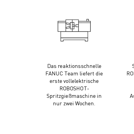
CNC-SCHLEIFEN
CNC-FRÄSEN
CNC-DREHEN
HOCHGESCHWINDIGKEITSBOHREN UND -GEWINDESCHNEIDEN
SPRITZGUSS
MASCHINENBEDIENUNG
MATERIALHANDHABUNG
LACKIEREN
Das reaktionsschnelle
PALETTIEREN
FANUC Team liefert die
RO
PUNKTSCHWEISSEN
erste vollelektrische
VISION INSPEKTION
ROBOSHOT-
DRAHTERODIERMASCHINE
Spritzgießmaschine in
A
FALLBEISPIELE
nur zwei Wochen.
KUNDENDIENST
KUNDENBETREUUNG
FANUC PLANS
FIELD & WARTUNG