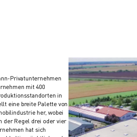
ann-Privatunternehmen 
ernehmen mit 400 
roduktionsstandorten in 
lt eine breite Palette von 
bilindustrie her, wobei 
 der Regel drei oder vier 
ernehmen hat sich 