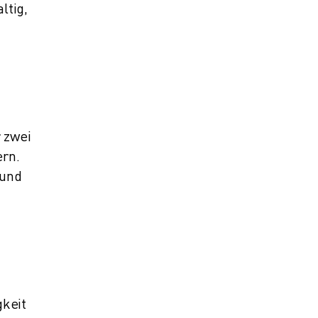
ltig,
 zwei
rn.
 und
gkeit