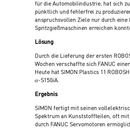
für die Automobilindustrie, hat sich z
ÜBER FANUC
FANUC IN EUROPA
pünktlich und fehlerfrei zu produzie
UNSERE STANDORTE
anspruchsvollen Ziele nur durch eine
NACHHALTIGKEIT
Spritzgießmaschinen erreichen konnt
KARRIERE
GESTALTEN SIE IHRE ZUKUNFT MIT FANUC
Lösung
JETZT BEWERBEN » KARRIEREPORTAL
Durch die Lieferung der ersten ROB
KONTAKT
Wochen verschaffte sich FANUC einen
KONTAKT
STANDORTE
Heute hat SIMON Plastics 11 ROBOSHOT
IMPRESSUM
𝛼-S150𝑖A.
Ergebnis
SIMON fertigt mit seinen vollelektr
Spektrum an Kunststoffteilen, oft mi
durch FANUC Servomotoren ermöglicht,