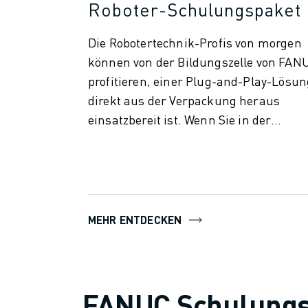
Roboter-Schulungspaket
TECHNISCHE FERNUNTERSTÜTZUNG
ERSATZTEILE
Die Robotertechnik-Profis von morgen
WIEDERAUFBEREITUNG
können von der Bildungszelle von FAN
DIGITALE SERVICE TOOLS
profitieren, einer Plug-and-Play-Lösun
E-STORE
direkt aus der Verpackung heraus
DOWNLOAD CENTER » MYFANUC
TRAINING & AUSBILDUNG
einsatzbereit ist. Wenn Sie in der
FANUC AKADEMIE
modernen...
BRANCHEN-LÖSUNGEN
LÖSUNGEN FÜR DIE AUSBILDUNG
WORLDSKILLS & YOUNG TALENTS
BILDUNGSVERANSTALTUNGEN
MEHR ENTDECKEN
NEWS & MEDIA
NEWS & MEDIA
EVENTS
BILDUNGSVERANSTALTUNGEN
FANUC Schulung
ÜBER FANUC