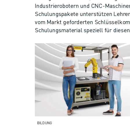
Industrierobotern und CNC-Maschine
CNC-SCHLEIFEN
Schulungspakete unterstützen Lehrer 
CNC-FRÄSEN
vom Markt geforderten Schlüsselkom
CNC-DREHEN
HOCHGESCHWINDIGKEITSBOHREN UND -GEWINDESCHNEIDEN
Schulungsmaterial speziell für diese
SPRITZGUSS
MASCHINENBEDIENUNG
MATERIALHANDHABUNG
LACKIEREN
PALETTIEREN
PUNKTSCHWEISSEN
VISION INSPEKTION
DRAHTERODIERMASCHINE
FALLBEISPIELE
KUNDENDIENST
KUNDENBETREUUNG
FANUC PLANS
BILDUNG
FIELD & WARTUNG