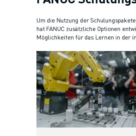
ÜBER FANUC
FANUC IN EUROPA
UNSERE STANDORTE
Um die Nutzung der Schulungspakete 
NACHHALTIGKEIT
hat FANUC zusätzliche Optionen entw
KARRIERE
Möglichkeiten für das Lernen in der i
GESTALTEN SIE IHRE ZUKUNFT MIT FANUC
JETZT BEWERBEN » KARRIEREPORTAL
KONTAKT
KONTAKT
STANDORTE
IMPRESSUM