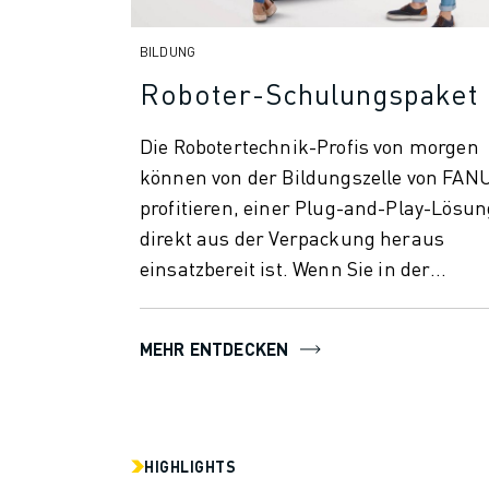
ÜBER FANUC
FANUC IN EUROPA
BILDUNG
UNSERE STANDORTE
Roboter-Schulungspaket
NACHHALTIGKEIT
KARRIERE
Die Robotertechnik-Profis von morgen
GESTALTEN SIE IHRE ZUKUNFT MIT FANUC
können von der Bildungszelle von FAN
JETZT BEWERBEN » KARRIEREPORTAL
profitieren, einer Plug-and-Play-Lösun
KONTAKT
direkt aus der Verpackung heraus
KONTAKT
STANDORTE
einsatzbereit ist. Wenn Sie in der
IMPRESSUM
modernen...
MEHR ENTDECKEN
HIGHLIGHTS