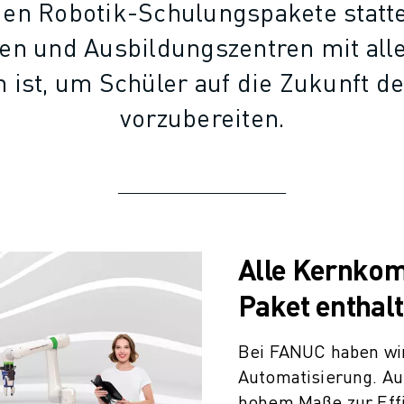
en Robotik-Schulungspakete statte
ten und Ausbildungszentren mit all
h ist, um Schüler auf die Zukunft d
vorzubereiten.
Alle Kernkom
Paket enthal
Bei FANUC haben wir
Automatisierung. Au
hohem Maße zur Effiz