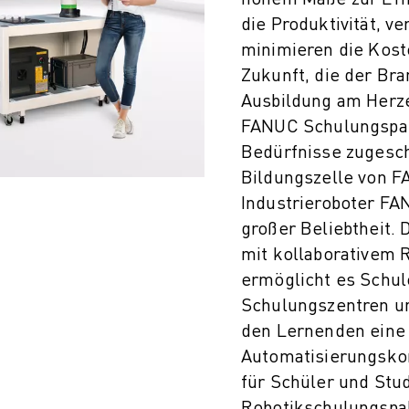
die Produktivität, v
minimieren die Kost
Zukunft, die der Bra
Ausbildung am Herze
FANUC Schulungspak
Bedürfnisse zugesch
Bildungszelle von 
Industrieroboter FAN
großer Beliebtheit.
mit kollaborativem 
ermöglicht es Schul
Schulungszentren u
den Lernenden eine
Automatisierungskon
für Schüler und Stu
Robotikschulungspa